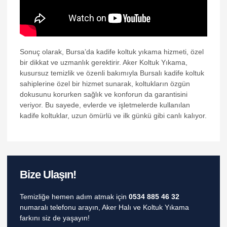
nk
oku
nk Panel
Sonuç olarak, Bursa’da kadife koltuk yıkama hizmeti, özel
bir dikkat ve uzmanlık gerektirir. Aker Koltuk Yıkama,
nk Panel
kusursuz temizlik ve özenli bakımıyla Bursalı kadife koltuk
nk panel
sahiplerine özel bir hizmet sunarak, koltukların özgün
dokusunu korurken sağlık ve konforun da garantisini
Oku
veriyor. Bu sayede, evlerde ve işletmelerde kullanılan
kadife koltuklar, uzun ömürlü ve ilk günkü gibi canlı kalıyor.
nk
nk panel
nk panel
Bize Ulaşın!
nk panel
nk Panel
Temizliğe hemen adım atmak için
0534 885 46 32
numaralı telefonu arayın, Aker Halı ve Koltuk Yıkama
nk
farkını siz de yaşayın!
nk