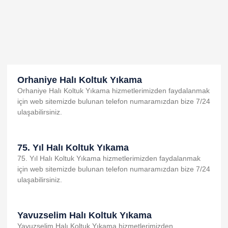
nk panel
nk panel
nk panel
nk panel
nk panel
Orhaniye Halı Koltuk Yıkama
Orhaniye Halı Koltuk Yıkama hizmetlerimizden faydalanmak
nk panel
için web sitemizde bulunan telefon numaramızdan bize 7/24
ulaşabilirsiniz.
nk panel
nk panel
75. Yıl Halı Koltuk Yıkama
nk panel
75. Yıl Halı Koltuk Yıkama hizmetlerimizden faydalanmak
nk
için web sitemizde bulunan telefon numaramızdan bize 7/24
ulaşabilirsiniz.
nk panel
nk panel
Yavuzselim Halı Koltuk Yıkama
nk panel
Yavuzselim Halı Koltuk Yıkama hizmetlerimizden