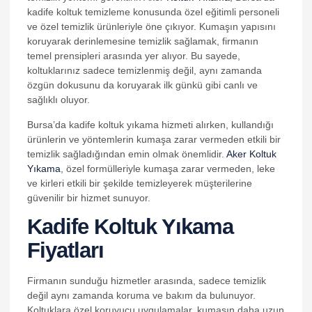
kadife koltuk temizleme konusunda özel eğitimli personeli
nk panel
ve özel temizlik ürünleriyle öne çıkıyor. Kumaşın yapısını
koruyarak derinlemesine temizlik sağlamak, firmanın
nk panel
temel prensipleri arasında yer alıyor. Bu sayede,
koltuklarınız sadece temizlenmiş değil, aynı zamanda
nk panel
özgün dokusunu da koruyarak ilk günkü gibi canlı ve
nk panel
sağlıklı oluyor.
nk panel
Bursa’da kadife koltuk yıkama hizmeti alırken, kullandığı
ürünlerin ve yöntemlerin kumaşa zarar vermeden etkili bir
nk panel
temizlik sağladığından emin olmak önemlidir.
Aker Koltuk
Yıkama
, özel formülleriyle kumaşa zarar vermeden, leke
nk panel
ve kirleri etkili bir şekilde temizleyerek müşterilerine
nk panel
güvenilir bir hizmet sunuyor.
Kadife Koltuk Yıkama
nk panel
Fiyatları
nk panel
nk panel
Firmanın sunduğu hizmetler arasında, sadece temizlik
nk panel
değil aynı zamanda koruma ve bakım da bulunuyor.
Koltuklara özel koruyucu uygulamalar, kumaşın daha uzun