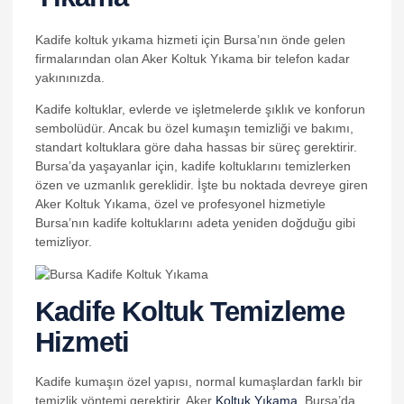
nk panel
Kadife koltuk yıkama hizmeti için Bursa’nın önde gelen
nk panel
firmalarından olan Aker Koltuk Yıkama bir telefon kadar
yakınınızda.
nk panel
Kadife koltuklar, evlerde ve işletmelerde şıklık ve konforun
nk panel
sembolüdür. Ancak bu özel kumaşın temizliği ve bakımı,
standart koltuklara göre daha hassas bir süreç gerektirir.
nk panel
Bursa’da yaşayanlar için, kadife koltuklarını temizlerken
nk panel
özen ve uzmanlık gereklidir. İşte bu noktada devreye giren
Aker Koltuk Yıkama, özel ve profesyonel hizmetiyle
nk panel
Bursa’nın kadife koltuklarını adeta yeniden doğduğu gibi
temizliyor.
nk panel
nk panel
Kadife Koltuk Temizleme
nk panel
Hizmeti
nk panel
k satın al
Kadife kumaşın özel yapısı, normal kumaşlardan farklı bir
temizlik yöntemi gerektirir. Aker
Koltuk Yıkama
, Bursa’da
k satın al