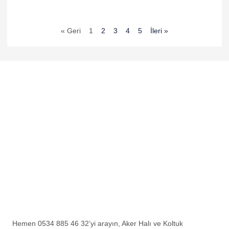
nk Panel
nk Panel
« Geri
1
2
3
4
5
İleri »
nk Panel
nk Panel
nk Panel
nk Panel
nk panel
 sakarya
nk panel
nk panel
k giriş
Hemen 0534 885 46 32’yi arayın, Aker Halı ve Koltuk