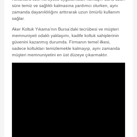
nk panel
süre temiz ve sağlıklı kalmasına yardımcı olurken, aynı
zamanda dayanıklılığını arttırarak uzun ömürlü kullanım
nk panel
sağlar.
nk panel
Aker Koltuk Yıkama’nın Bursa’daki tecrübesi ve müşteri
memnuniyeti odaklı yaklaşımı, kadife koltuk sahiplerinin
nk panel
güvenini kazanmış durumda. Firmanın temel ilkesi,
nk panel
sadece koltukları temizlemekle kalmayıp, aynı zamanda
müşteri memnuniyetini en üst düzeye çıkarmaktır.
nk panel
nk panel
nk panel
ti
nk
nk Panel
nk
nk Panel