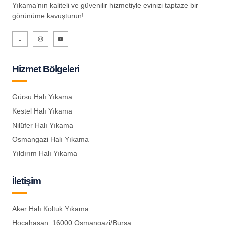
Yıkama’nın kaliteli ve güvenilir hizmetiyle evinizi taptaze bir
görünüme kavuşturun!
no
no
Hizmet Bölgeleri
e bonusu
Gürsu Halı Yıkama
Kestel Halı Yıkama
t
Nilüfer Halı Yıkama
 giris
Osmangazi Halı Yıkama
 giris
Yıldırım Halı Yıkama
oney link shortener
İletişim
sino
Aker Halı Koltuk Yıkama
Hocahasan, 16000 Osmangazi/Bursa