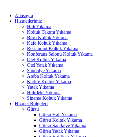
İçeriğe
link panel
atla
Anasayfa
link panel
Hizmetlerimiz
Halı Yıkama
link paketleri
Koltuk Takımı Yıkama
Büro Koltuk Yıkama
link
Kafe Koltuk Yıkama
Restaurant Koltuk Yıkama
link
Konferans Salonu Koltuk Yıkama
Otel Koltuk Yıkama
link
Otel Yatak Yıkama
Sandalye Yıkama
link
Araba Koltuk Yıkama
Kadife Koltuk Yıkama
link panel
Yatak Yıkama
Halıfleks Yıkama
link panel
Sinema Koltuk Yıkama
link panel
Hizmet Bölgeleri
Gürsu
link panel
Gürsu Halı Yıkama
Gürsu Koltuk Yıkama
link panel
Gürsu Sandalye Yıkama
Gürsu Yatak Yıkama
link panel
Gürsu Halıfleks Yıkama