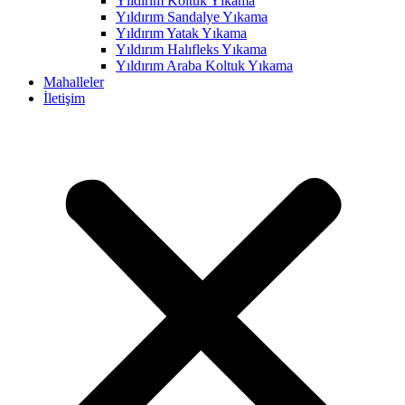
Yıldırım Koltuk Yıkama
Yıldırım Sandalye Yıkama
link panel
Yıldırım Yatak Yıkama
link panel
Yıldırım Halıfleks Yıkama
Yıldırım Araba Koltuk Yıkama
link panel
Mahalleler
İletişim
link panel
link panel
link panel
link panel
link panel
link panel
link panel
link panel
link panel
link panel