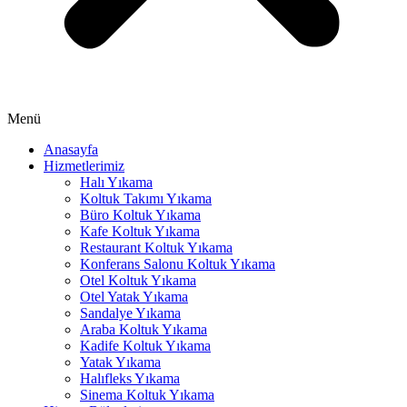
link panel
link panel
link panel
link panel
Menü
link panel
Anasayfa
Hizmetlerimiz
minati
Halı Yıkama
link
Koltuk Takımı Yıkama
Büro Koltuk Yıkama
link Panel
Kafe Koltuk Yıkama
Restaurant Koltuk Yıkama
link
Konferans Salonu Koltuk Yıkama
Otel Koltuk Yıkama
link Panel
Otel Yatak Yıkama
Sandalye Yıkama
l oku
Araba Koltuk Yıkama
Kadife Koltuk Yıkama
link Panel
Yatak Yıkama
Halıfleks Yıkama
link Panel
Sinema Koltuk Yıkama