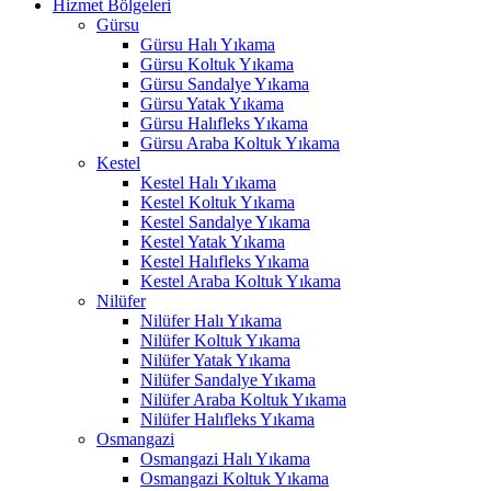
Hizmet Bölgeleri
link panel
Gürsu
Gürsu Halı Yıkama
al Oku
Gürsu Koltuk Yıkama
link
Gürsu Sandalye Yıkama
Gürsu Yatak Yıkama
link panel
Gürsu Halıfleks Yıkama
Gürsu Araba Koltuk Yıkama
link panel
Kestel
Kestel Halı Yıkama
link panel
Kestel Koltuk Yıkama
Kestel Sandalye Yıkama
link Panel
Kestel Yatak Yıkama
Kestel Halıfleks Yıkama
link
Kestel Araba Koltuk Yıkama
Nilüfer
link
Nilüfer Halı Yıkama
Nilüfer Koltuk Yıkama
link
Nilüfer Yatak Yıkama
Nilüfer Sandalye Yıkama
link panel
Nilüfer Araba Koltuk Yıkama
link panel
Nilüfer Halıfleks Yıkama
Osmangazi
link
Osmangazi Halı Yıkama
Osmangazi Koltuk Yıkama