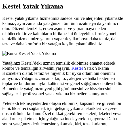
Kestel Yatak Yıkama
link panel
link panel
Kestel yatak yıkama hizmetimiz sadece kiri ve alerjenleri yıkamakle
kalmaz, aynı zamanda yatağınızın ömrünü uzatmaya da yardımcı
link satın al
olur. Düzenli temizlik, erken aşınma ve yıpranmaya neden
olabilecek kir ve kalıntıların birikmesini önleyebilir. Profesyonel
link Panel
temizlik hizmetimize yatırım yaparak yıllar boyu daha temiz, daha
taze ve daha konforlu bir yatağın keyfini çıkarabilirsiniz.
link Panel
link Panel
Yatağınızı Kestel’deki uzman temizlik ekibimize emanet ederek
link Panel
konfor ve temizliğin zirvesini yaşayın.
Kestel
Yatak Yıkama
Hizmetleri olarak temiz ve hijyenik bir uyku ortamının önemini
link Panel
anlıyoruz. Yatağınız zamanla kir, toz, alerjen ve hatta bakterileri
toplar ve bu durum uyku kalitenizi ve genel sağlığınızı etkileyebilir.
link Panel
Bu nedenle yatağınızın yeni gibi görünmesini ve hissetmesini
sağlayacak profesyonel yatak yıkama hizmetleri sunuyoruz.
link Panel
Yetenekli teknisyenlerden oluşan ekibimiz, kapsamlı ve güvenli bir
link Panel
temizlik süreci sağlamak için gelişmiş yıkama teknikleri ve çevre
link Panel
dostu ürünler kullanır. Özel dikkat gerektiren lekeleri, lekeleri veya
alanları tespit etmek için yatağınızı inceleyerek başlıyoruz. Daha
link panel
sonra yatağınızı derinlemesine yıkamak, kiri, toz akarlarını,