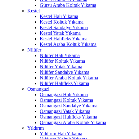
Gürsu Araba Koltuk Yıkama
link panel
Kestel
Kestel Halı Yıkama
link panel
Kestel Koltuk Yıkama
Kestel Sandalye Yıkama
link panel
Kestel Yatak Yıkama
Kestel Halıfleks Yıkama
link panel
Kestel Araba Koltuk Yıkama
Nilüfer
link panel
Nilüfer Halı Yıkama
link panel
Nilüfer Koltuk Yıkama
Nilüfer Yatak Yıkama
link panel
Nilüfer Sandalye Yıkama
Nilüfer Araba Koltuk Yıkama
link panel
Nilüfer Halıfleks Yıkama
Osmangazi
link panel
Osmangazi Halı Yıkama
Osmangazi Koltuk Yıkama
link satın al
Osmangazi Sandalye Yıkama
Osmangazi Yatak Yıkama
link satın al
Osmangazi Halıfleks Yıkama
Osmangazi Araba Koltuk Yıkama
link panel
Yıldırım
Yıldırım Halı Yıkama
link panel