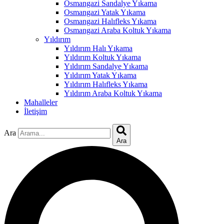
link
Osmangazi Sandalye Yıkama
Osmangazi Yatak Yıkama
 Hacklink
Osmangazi Halıfleks Yıkama
Osmangazi Araba Koltuk Yıkama
link
Yıldırım
Yıldırım Halı Yıkama
link
Yıldırım Koltuk Yıkama
Yıldırım Sandalye Yıkama
link satın al
Yıldırım Yatak Yıkama
Yıldırım Halıfleks Yıkama
link panel
Yıldırım Araba Koltuk Yıkama
Mahalleler
link panel
İletişim
link panel
Ara
link panel
Ara
link panel
link panel
link panel
link panel
link panel