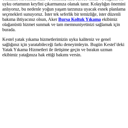
o
uyku ortamının keyfini çıkarmanıza olanak tanır. Kolaylığın önemini
anlıyoruz, bu nedenle yoğun yaşam tarzınıza uyacak esnek planlama
bet
seçenekleri sunuyoruz. İster tek seferlik bir temizliğe, ister düzenli
bakıma ihtiyacınız olsun, Aker
Bursa Koltuk Yıkama
ekibimiz
bet
olağanüstü hizmet sunmak ve tam memnuniyetinizi sağlamak için
burada.
ganbet
Kestel yatak yıkama hizmetlerimizin uyku kaliteniz ve genel
king Forum
sağlığınız için yaratabileceği farkı deneyimleyin. Bugün Kestel’deki
Yatak Yıkama Hizmetleri ile iletişime geçin ve bırakın uzman
s escort
ekibimiz yatağınıza hak ettiği bakımı versin.
et giriş
oflex
uk yıkama
nca escort
bahis
ganbet
et giriş