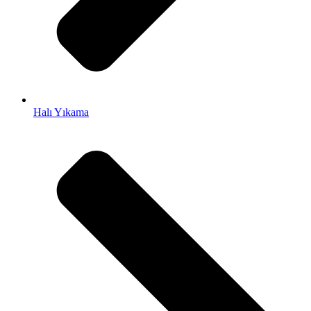
akti
ole
Halı Yıkama