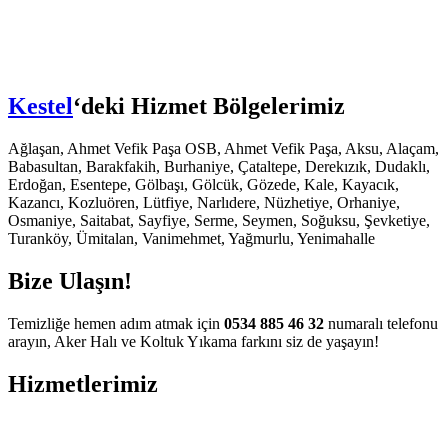
bet güncel adres
ganbet giriş
bet
Kestel
‘deki Hizmet Bölgelerimiz
et güncel giriş
dorbet giriş
Ağlaşan, Ahmet Vefik Paşa OSB, Ahmet Vefik Paşa, Aksu, Alaçam,
Babasultan, Barakfakih, Burhaniye, Çataltepe, Derekızık, Dudaklı,
et
Erdoğan, Esentepe, Gölbaşı, Gölcük, Gözede, Kale, Kayacık,
Kazancı, Kozluören, Lütfiye, Narlıdere, Nüzhetiye, Orhaniye,
bet
Osmaniye, Saitabat, Sayfiye, Serme, Seymen, Soğuksu, Şevketiye,
Turanköy, Ümitalan, Vanimehmet, Yağmurlu, Yenimahalle
bahis giriş
Bize Ulaşın!
ra 100 mg
s fiyat
Temizliğe hemen adım atmak için
0534 885 46 32
numaralı telefonu
arayın, Aker Halı ve Koltuk Yıkama farkını siz de yaşayın!
a fiyat
Hizmetlerimiz
is 100 mg
ra 2026 fiyatları