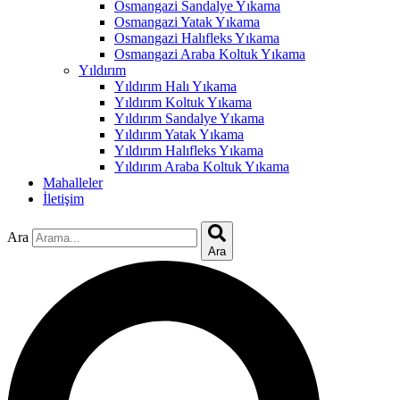
Osmangazi Sandalye Yıkama
Osmangazi Yatak Yıkama
ink
Osmangazi Halıfleks Yıkama
Osmangazi Araba Koltuk Yıkama
Yıldırım
Yıldırım Halı Yıkama
Yıldırım Koltuk Yıkama
Yıldırım Sandalye Yıkama
tın al
Yıldırım Yatak Yıkama
Yıldırım Halıfleks Yıkama
anel
Yıldırım Araba Koltuk Yıkama
Mahalleler
anel
İletişim
anel
Ara
anel
Ara
anel
anel
anel
anel
anel