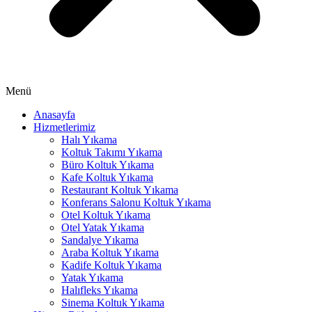
anel
anel
anel
anel
Menü
anel
Anasayfa
Hizmetlerimiz
Halı Yıkama
Koltuk Takımı Yıkama
Büro Koltuk Yıkama
anel
Kafe Koltuk Yıkama
Restaurant Koltuk Yıkama
Konferans Salonu Koltuk Yıkama
Otel Koltuk Yıkama
anel
Otel Yatak Yıkama
Sandalye Yıkama
Araba Koltuk Yıkama
Kadife Koltuk Yıkama
anel
Yatak Yıkama
Halıfleks Yıkama
anel
Sinema Koltuk Yıkama