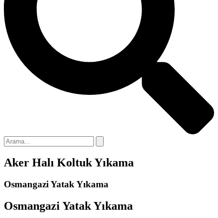
anel
anel
anel
anel
anel
anel
anel
anel
Aker Halı Koltuk Yıkama
anel
anel
Osmangazi Yatak Yıkama
anel
Osmangazi Yatak Yıkama
anel