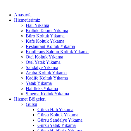
İçeriğe
anel
atla
Anasayfa
anel
Hizmetlerimiz
Halı Yıkama
ketleri
Koltuk Takımı Yıkama
Büro Koltuk Yıkama
Kafe Koltuk Yıkama
Restaurant Koltuk Yıkama
Konferans Salonu Koltuk Yıkama
Otel Koltuk Yıkama
Otel Yatak Yıkama
Sandalye Yıkama
Araba Koltuk Yıkama
Kadife Koltuk Yıkama
anel
Yatak Yıkama
Halıfleks Yıkama
anel
Sinema Koltuk Yıkama
anel
Hizmet Bölgeleri
Gürsu
anel
Gürsu Halı Yıkama
Gürsu Koltuk Yıkama
anel
Gürsu Sandalye Yıkama
Gürsu Yatak Yıkama
anel
Gürsu Halıfleks Yıkama