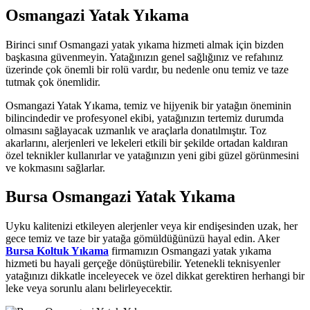
Osmangazi Yatak Yıkama
anel
anel
Birinci sınıf Osmangazi yatak yıkama hizmeti almak için bizden
başkasına güvenmeyin. Yatağınızın genel sağlığınız ve refahınız
tın al
üzerinde çok önemli bir rolü vardır, bu nedenle onu temiz ve taze
tutmak çok önemlidir.
anel
Osmangazi Yatak Yıkama, temiz ve hijyenik bir yatağın öneminin
anel
bilincindedir ve profesyonel ekibi, yatağınızın tertemiz durumda
olmasını sağlayacak uzmanlık ve araçlarla donatılmıştır. Toz
anel
akarlarını, alerjenleri ve lekeleri etkili bir şekilde ortadan kaldıran
özel teknikler kullanırlar ve yatağınızın yeni gibi güzel görünmesini
anel
ve kokmasını sağlarlar.
anel
Bursa Osmangazi Yatak Yıkama
anel
Uyku kalitenizi etkileyen alerjenler veya kir endişesinden uzak, her
anel
gece temiz ve taze bir yatağa gömüldüğünüzü hayal edin. Aker
Bursa Koltuk Yıkama
firmamızın Osmangazi yatak yıkama
anel
hizmeti bu hayali gerçeğe dönüştürebilir. Yetenekli teknisyenler
anel
yatağınızı dikkatle inceleyecek ve özel dikkat gerektiren herhangi bir
leke veya sorunlu alanı belirleyecektir.
anel