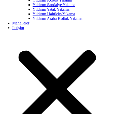
Yıldırım Koltuk Yıkama
Yıldırım Sandalye Yıkama
anel
Yıldırım Yatak Yıkama
anel
Yıldırım Halıfleks Yıkama
Yıldırım Araba Koltuk Yıkama
anel
Mahalleler
İletişim
anel
anel
anel
anel
anel
anel
anel
anel
anel
anel