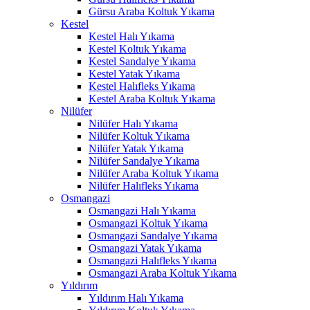
Gürsu Araba Koltuk Yıkama
anel
Kestel
Kestel Halı Yıkama
anel
Kestel Koltuk Yıkama
Kestel Sandalye Yıkama
anel
Kestel Yatak Yıkama
Kestel Halıfleks Yıkama
anel
Kestel Araba Koltuk Yıkama
Nilüfer
anel
Nilüfer Halı Yıkama
anel
Nilüfer Koltuk Yıkama
Nilüfer Yatak Yıkama
anel
Nilüfer Sandalye Yıkama
Nilüfer Araba Koltuk Yıkama
anel
Nilüfer Halıfleks Yıkama
Osmangazi
anel
Osmangazi Halı Yıkama
Osmangazi Koltuk Yıkama
tın al
Osmangazi Sandalye Yıkama
Osmangazi Yatak Yıkama
tın al
Osmangazi Halıfleks Yıkama
Osmangazi Araba Koltuk Yıkama
anel
Yıldırım
Yıldırım Halı Yıkama
anel