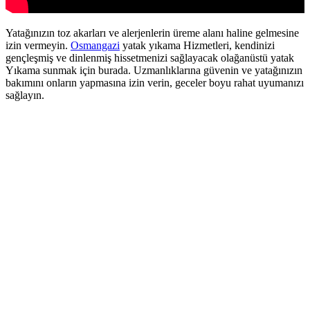
Yatağınızın toz akarları ve alerjenlerin üreme alanı haline gelmesine
izin vermeyin.
Osmangazi
yatak yıkama Hizmetleri, kendinizi
gençleşmiş ve dinlenmiş hissetmenizi sağlayacak olağanüstü yatak
Yıkama sunmak için burada. Uzmanlıklarına güvenin ve yatağınızın
bakımını onların yapmasına izin verin, geceler boyu rahat uyumanızı
sağlayın.
orum
t
ş
ama
ort
ş