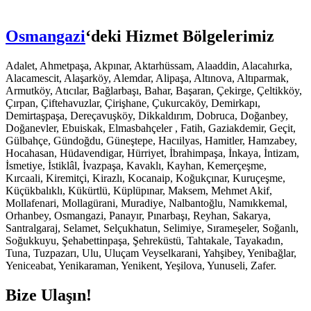
cel adres
giriş
Osmangazi
‘deki Hizmet Bölgelerimiz
Adalet, Ahmetpaşa, Akpınar, Aktarhüssam, Alaaddin, Alacahırka,
l giriş
Alacamescit, Alaşarköy, Alemdar, Alipaşa, Altınova, Altıparmak,
Armutköy, Atıcılar, Bağlarbaşı, Bahar, Başaran, Çekirge, Çeltikköy,
giriş
Çırpan, Çiftehavuzlar, Çirişhane, Çukurcaköy, Demirkapı,
Demirtaşpaşa, Dereçavuşköy, Dikkaldırım, Dobruca, Doğanbey,
Doğanevler, Ebuiskak, Elmasbahçeler , Fatih, Gaziakdemir, Geçit,
Gülbahçe, Gündoğdu, Güneştepe, Hacıilyas, Hamitler, Hamzabey,
Hocahasan, Hüdavendigar, Hürriyet, İbrahimpaşa, İnkaya, İntizam,
İsmetiye, İstiklâl, İvazpaşa, Kavaklı, Kayhan, Kemerçeşme,
iriş
Kırcaali, Kiremitçi, Kirazlı, Kocanaip, Koğukçınar, Kuruçeşme,
Küçükbalıklı, Kükürtlü, Küplüpınar, Maksem, Mehmet Akif,
 mg
Mollafenari, Mollagürani, Muradiye, Nalbantoğlu, Namıkkemal,
Orhanbey, Osmangazi, Panayır, Pınarbaşı, Reyhan, Sakarya,
Santralgaraj, Selamet, Selçukhatun, Selimiye, Sırameşeler, Soğanlı,
Soğukkuyu, Şehabettinpaşa, Şehreküstü, Tahtakale, Tayakadın,
Tuna, Tuzpazarı, Ulu, Uluçam Veyselkarani, Yahşibey, Yenibağlar,
mg
Yeniceabat, Yenikaraman, Yenikent, Yeşilova, Yunuseli, Zafer.
 fiyatları
Bize Ulaşın!