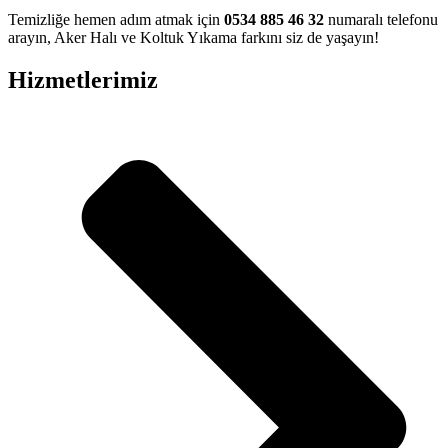
mg fiyat
Temizliğe hemen adım atmak için
0534 885 46 32
numaralı telefonu
mg
arayın, Aker Halı ve Koltuk Yıkama farkını siz de yaşayın!
ş
Hizmetlerimiz
giriş
bet
anel