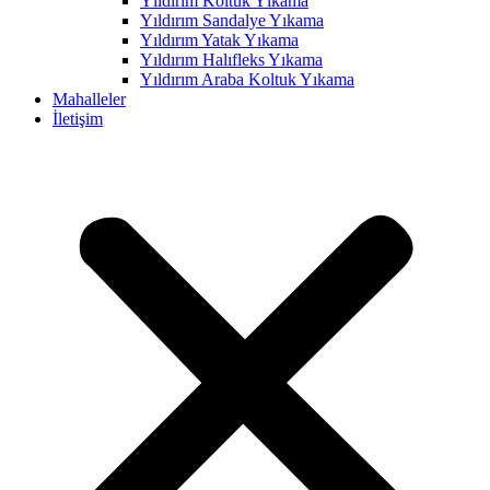
Yıldırım Koltuk Yıkama
Yıldırım Sandalye Yıkama
klink panel
Yıldırım Yatak Yıkama
klink panel
Yıldırım Halıfleks Yıkama
Yıldırım Araba Koltuk Yıkama
klink panel
Mahalleler
İletişim
klink panel
klink panel
klink panel
klink panel
klink panel
klink panel
klink panel
klink panel
klink panel
klink panel