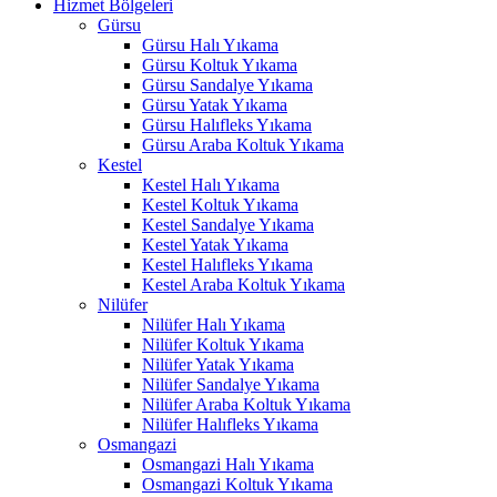
Hizmet Bölgeleri
klink panel
Gürsu
Gürsu Halı Yıkama
al Oku
Gürsu Koltuk Yıkama
klink
Gürsu Sandalye Yıkama
Gürsu Yatak Yıkama
klink panel
Gürsu Halıfleks Yıkama
Gürsu Araba Koltuk Yıkama
klink panel
Kestel
Kestel Halı Yıkama
klink panel
Kestel Koltuk Yıkama
Kestel Sandalye Yıkama
klink Panel
Kestel Yatak Yıkama
Kestel Halıfleks Yıkama
klink
Kestel Araba Koltuk Yıkama
Nilüfer
klink
Nilüfer Halı Yıkama
Nilüfer Koltuk Yıkama
klink
Nilüfer Yatak Yıkama
Nilüfer Sandalye Yıkama
klink panel
Nilüfer Araba Koltuk Yıkama
klink panel
Nilüfer Halıfleks Yıkama
Osmangazi
klink
Osmangazi Halı Yıkama
Osmangazi Koltuk Yıkama