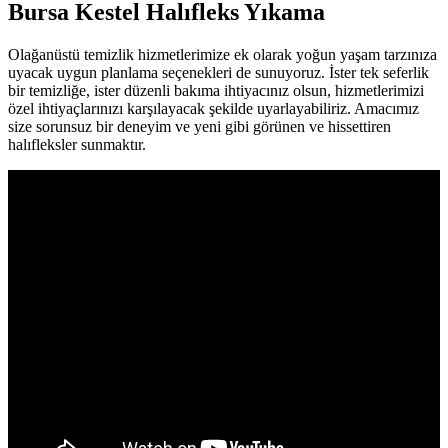
Bursa Kestel Halıfleks Yıkama
rt sakarya
klink panel
Olağanüstü temizlik hizmetlerimize ek olarak yoğun yaşam tarzınıza
uyacak uygun planlama seçenekleri de sunuyoruz. İster tek seferlik
klink panel
bir temizliğe, ister düzenli bakıma ihtiyacınız olsun, hizmetlerimizi
özel ihtiyaçlarınızı karşılayacak şekilde uyarlayabiliriz. Amacımız
link giriş
size sorunsuz bir deneyim ve yeni gibi görünen ve hissettiren
halıfleksler sunmaktır.
bet
bet
bet
bet
asino
asino
eme bonusu
bet
bet