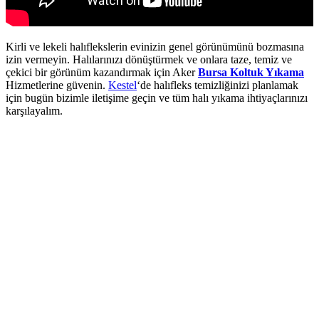
bom giris
bom giris
Kirli ve lekeli halıflekslerin evinizin genel görünümünü bozmasına
 money link shortener
izin vermeyin. Halılarınızı dönüştürmek ve onlara taze, temiz ve
çekici bir görünüm kazandırmak için Aker
Bursa Koltuk Yıkama
no
Hizmetlerine güvenin.
Kestel
‘de halıfleks temizliğinizi planlamak
için bugün bizimle iletişime geçin ve tüm halı yıkama ihtiyaçlarınızı
casino
karşılayalım.
bet
ibom
king Forum
ıs escort
ark giriş
coflex
tuk yıkama
nca escort