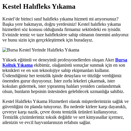
Kestel Halıfleks Yıkama
klink panel
klink panel
Kestel’de birinci sınıf halıfleks yıkama hizmeti mi arıyorsunuz?
Başka yere bakmayın, doğru yerdesiniz! Kestel halıfleks yıkama
link satın al
hizmetleri söz konusu olduğunda firmamız sektördeki en iyisidir.
Evinizde temiz ve taze halıflekslere sahip olmanın önemini anlıyoruz
klink Panel
ve bunu sizin için gerçekleştirmek için buradayız.
klink Panel
klink Panel
Yüksek eğitimli ve deneyimli profesyonellerden oluşan Aker
Bursa
Koltuk Yıkama
ekibimiz, olağanüstü sonuçlar sunmak için en son
klink Panel
teknikleri ve en son teknolojiye sahip ekipmanları kullanır.
Üstlendiğimiz her temizlik işinde detaylara ve titizliğe verdiğimiz
klink Panel
önemden gurur duyuyoruz. İster zorlu lekeleri çıkarmak, ister
kokuları gidermek, ister yıpranmış halıları yeniden canlandırmak
klink Panel
olsun, bunların hepsinin üstesinden gelebilecek uzmanlığa sahibiz.
klink Panel
Kestel Halıfleks Yıkama Hizmetleri olarak müşterilerimizin sağlık ve
güvenliğini ön planda tutuyoruz. Bu nedenle kirlere karşı dayanıklı,
klink Panel
çevreye karşı nazik, çevre dostu temizlik ürünleri kullanıyoruz.
klink Panel
Temizlik çözümlerimiz toksik değildir ve sert kimyasallar içermez,
ailenizin ve evcil hayvanlarınızın refahını sağlar.
klink panel