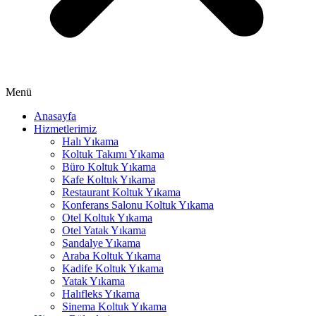
klink panel
klink panel
klink panel
klink panel
Menü
klink panel
Anasayfa
Hizmetlerimiz
minati
Halı Yıkama
klink
Koltuk Takımı Yıkama
Büro Koltuk Yıkama
klink Panel
Kafe Koltuk Yıkama
Restaurant Koltuk Yıkama
klink
Konferans Salonu Koltuk Yıkama
Otel Koltuk Yıkama
klink Panel
Otel Yatak Yıkama
Sandalye Yıkama
al oku
Araba Koltuk Yıkama
Kadife Koltuk Yıkama
klink Panel
Yatak Yıkama
Halıfleks Yıkama
klink Panel
Sinema Koltuk Yıkama