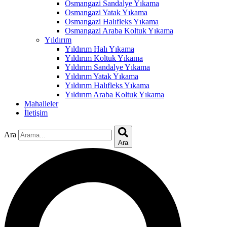
klink
Osmangazi Sandalye Yıkama
Osmangazi Yatak Yıkama
 Hacklink
Osmangazi Halıfleks Yıkama
Osmangazi Araba Koltuk Yıkama
klink
Yıldırım
Yıldırım Halı Yıkama
klink
Yıldırım Koltuk Yıkama
Yıldırım Sandalye Yıkama
link satın al
Yıldırım Yatak Yıkama
Yıldırım Halıfleks Yıkama
klink panel
Yıldırım Araba Koltuk Yıkama
Mahalleler
klink panel
İletişim
klink panel
Ara
klink panel
Ara
klink panel
klink panel
klink panel
klink panel
klink panel