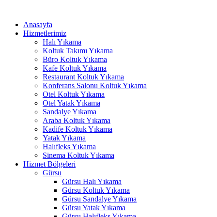
İçeriğe
klink panel
atla
Anasayfa
klink panel
Hizmetlerimiz
Halı Yıkama
link paketleri
Koltuk Takımı Yıkama
Büro Koltuk Yıkama
klink
Kafe Koltuk Yıkama
Restaurant Koltuk Yıkama
klink
Konferans Salonu Koltuk Yıkama
Otel Koltuk Yıkama
klink
Otel Yatak Yıkama
Sandalye Yıkama
klink
Araba Koltuk Yıkama
Kadife Koltuk Yıkama
klink panel
Yatak Yıkama
Halıfleks Yıkama
klink panel
Sinema Koltuk Yıkama
klink panel
Hizmet Bölgeleri
Gürsu
klink panel
Gürsu Halı Yıkama
Gürsu Koltuk Yıkama
klink panel
Gürsu Sandalye Yıkama
Gürsu Yatak Yıkama
klink panel
Gürsu Halıfleks Yıkama