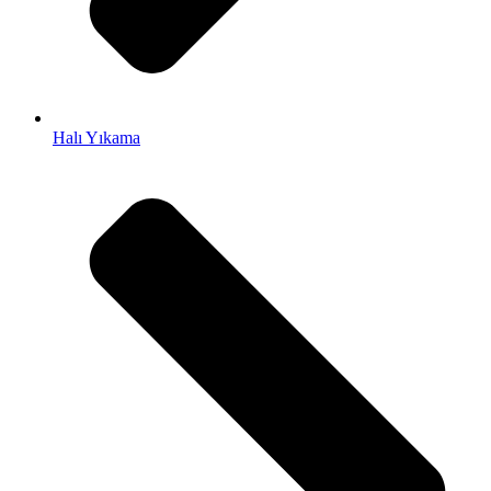
et
Halı Yıkama