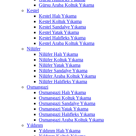
Gürsu Araba Koltuk Yıkama
klink panel
Kestel
Kestel Halı Yıkama
klink panel
Kestel Koltuk Yıkama
Kestel Sandalye Yıkama
klink panel
Kestel Yatak Yıkama
Kestel Halıfleks Yıkama
klink panel
Kestel Araba Koltuk Yıkama
Nilüfer
klink panel
Nilüfer Halı Yıkama
klink panel
Nilüfer Koltuk Yıkama
Nilüfer Yatak Yıkama
klink panel
Nilüfer Sandalye Yıkama
Nilüfer Araba Koltuk Yıkama
klink panel
Nilüfer Halıfleks Yıkama
Osmangazi
klink panel
Osmangazi Halı Yıkama
Osmangazi Koltuk Yıkama
link satın al
Osmangazi Sandalye Yıkama
Osmangazi Yatak Yıkama
link satın al
Osmangazi Halıfleks Yıkama
Osmangazi Araba Koltuk Yıkama
klink panel
Yıldırım
Yıldırım Halı Yıkama
klink panel