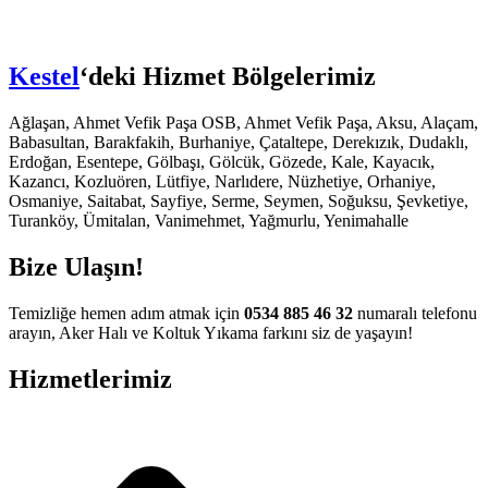
sbahis
ganbet
Kestel
‘deki Hizmet Bölgelerimiz
ganbet
bet güncel adres
Ağlaşan, Ahmet Vefik Paşa OSB, Ahmet Vefik Paşa, Aksu, Alaçam,
Babasultan, Barakfakih, Burhaniye, Çataltepe, Derekızık, Dudaklı,
ganbet giriş
Erdoğan, Esentepe, Gölbaşı, Gölcük, Gözede, Kale, Kayacık,
Kazancı, Kozluören, Lütfiye, Narlıdere, Nüzhetiye, Orhaniye,
bet
Osmaniye, Saitabat, Sayfiye, Serme, Seymen, Soğuksu, Şevketiye,
Turanköy, Ümitalan, Vanimehmet, Yağmurlu, Yenimahalle
et güncel giriş
Bize Ulaşın!
dorbet giriş
et
Temizliğe hemen adım atmak için
0534 885 46 32
numaralı telefonu
arayın, Aker Halı ve Koltuk Yıkama farkını siz de yaşayın!
bet
Hizmetlerimiz
ganbet giriş
gra 100 mg
s fiyat