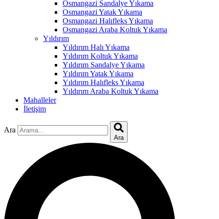
Osmangazi Sandalye Yıkama
Osmangazi Yatak Yıkama
nk
Osmangazi Halıfleks Yıkama
Osmangazi Araba Koltuk Yıkama
Yıldırım
Yıldırım Halı Yıkama
Yıldırım Koltuk Yıkama
Yıldırım Sandalye Yıkama
ın al
Yıldırım Yatak Yıkama
Yıldırım Halıfleks Yıkama
nel
Yıldırım Araba Koltuk Yıkama
Mahalleler
nel
İletişim
nel
Ara
nel
Ara
nel
nel
nel
nel
nel