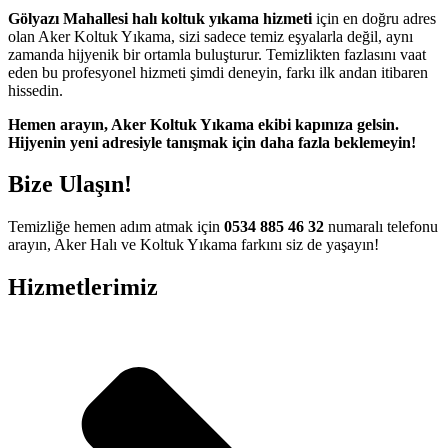
Gölyazı Mahallesi halı koltuk yıkama hizmeti
için en doğru adres
olan Aker Koltuk Yıkama, sizi sadece temiz eşyalarla değil, aynı
el adres
zamanda hijyenik bir ortamla buluşturur. Temizlikten fazlasını vaat
eden bu profesyonel hizmeti şimdi deneyin, farkı ilk andan itibaren
iriş
hissedin.
Hemen arayın, Aker Koltuk Yıkama ekibi kapınıza gelsin.
Hijyenin yeni adresiyle tanışmak için daha fazla beklemeyin!
 giriş
iriş
Bize Ulaşın!
Temizliğe hemen adım atmak için
0534 885 46 32
numaralı telefonu
arayın, Aker Halı ve Koltuk Yıkama farkını siz de yaşayın!
iriş
Hizmetlerimiz
mg
g