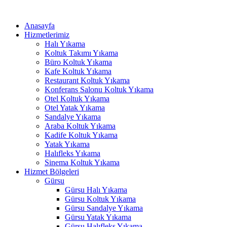
İçeriğe
nel
atla
Anasayfa
nel
Hizmetlerimiz
Halı Yıkama
etleri
Koltuk Takımı Yıkama
Büro Koltuk Yıkama
Kafe Koltuk Yıkama
Restaurant Koltuk Yıkama
Konferans Salonu Koltuk Yıkama
Otel Koltuk Yıkama
Otel Yatak Yıkama
Sandalye Yıkama
Araba Koltuk Yıkama
Kadife Koltuk Yıkama
nel
Yatak Yıkama
Halıfleks Yıkama
nel
Sinema Koltuk Yıkama
nel
Hizmet Bölgeleri
Gürsu
nel
Gürsu Halı Yıkama
Gürsu Koltuk Yıkama
nel
Gürsu Sandalye Yıkama
Gürsu Yatak Yıkama
nel
Gürsu Halıfleks Yıkama