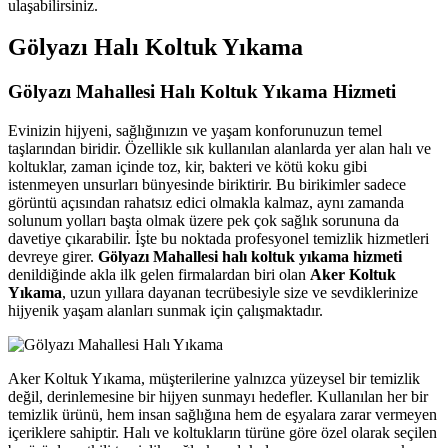
ulaşabilirsiniz.
nel
Gölyazı Halı Koltuk Yıkama
nel
Gölyazı Mahallesi Halı Koltuk Yıkama Hizmeti
ın al
nel
Evinizin hijyeni, sağlığınızın ve yaşam konforunuzun temel
taşlarından biridir. Özellikle sık kullanılan alanlarda yer alan halı ve
nel
koltuklar, zaman içinde toz, kir, bakteri ve kötü koku gibi
istenmeyen unsurları bünyesinde biriktirir. Bu birikimler sadece
nel
görüntü açısından rahatsız edici olmakla kalmaz, aynı zamanda
solunum yolları başta olmak üzere pek çok sağlık sorununa da
nel
davetiye çıkarabilir. İşte bu noktada profesyonel temizlik hizmetleri
devreye girer.
Gölyazı Mahallesi halı koltuk yıkama hizmeti
nel
denildiğinde akla ilk gelen firmalardan biri olan
Aker Koltuk
Yıkama
, uzun yıllara dayanan tecrübesiyle size ve sevdiklerinize
nel
hijyenik yaşam alanları sunmak için çalışmaktadır.
nel
nel
Aker Koltuk Yıkama, müşterilerine yalnızca yüzeysel bir temizlik
değil, derinlemesine bir hijyen sunmayı hedefler. Kullanılan her bir
nel
temizlik ürünü, hem insan sağlığına hem de eşyalara zarar vermeyen
nel
içeriklere sahiptir. Halı ve koltukların türüne göre özel olarak seçilen