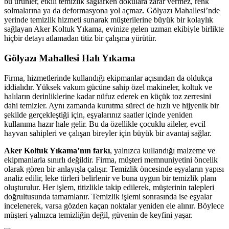
bu ürünler, etkili temizlik sağlarken dokulara zarar vermez, renk
ya
solmalarına ya da deformasyona yol açmaz. Gölyazı Mahallesi’nde
yerinde temizlik hizmeti sunarak müşterilerine büyük bir kolaylık
nel
sağlayan Aker Koltuk Yıkama, evinize gelen uzman ekibiyle birlikte
hiçbir detayı atlamadan titiz bir çalışma yürütür.
nel
Gölyazı Mahallesi Halı Yıkama
iş
Firma, hizmetlerinde kullandığı ekipmanlar açısından da oldukça
iddialıdır. Yüksek vakum gücüne sahip özel makineler, koltuk ve
halıların derinliklerine kadar nüfuz ederek en küçük toz zerresini
dahi temizler. Aynı zamanda kurutma süreci de hızlı ve hijyenik bir
şekilde gerçekleştiği için, eşyalarınız saatler içinde yeniden
kullanıma hazır hale gelir. Bu da özellikle çocuklu aileler, evcil
hayvan sahipleri ve çalışan bireyler için büyük bir avantaj sağlar.
Aker Koltuk Yıkama’nın farkı
, yalnızca kullandığı malzeme ve
ekipmanlarla sınırlı değildir. Firma, müşteri memnuniyetini öncelik
olarak gören bir anlayışla çalışır. Temizlik öncesinde eşyaların yapısı
analiz edilir, leke türleri belirlenir ve buna uygun bir temizlik planı
oluşturulur. Her işlem, titizlikle takip edilerek, müşterinin talepleri
doğrultusunda tamamlanır. Temizlik işlemi sonrasında ise eşyalar
s
incelenerek, varsa gözden kaçan noktalar yeniden ele alınır. Böylece
müşteri yalnızca temizliğin değil, güvenin de keyfini yaşar.
s