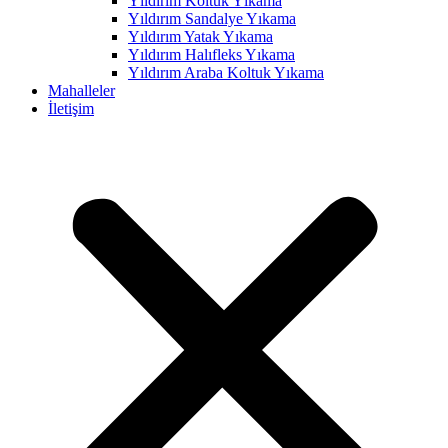
Yıldırım Koltuk Yıkama
Yıldırım Sandalye Yıkama
nel
Yıldırım Yatak Yıkama
nel
Yıldırım Halıfleks Yıkama
Yıldırım Araba Koltuk Yıkama
nel
Mahalleler
İletişim
nel
nel
nel
nel
nel
nel
nel
nel
nel
nel