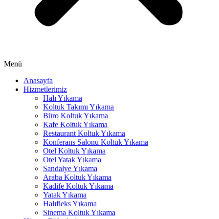
nel
nel
nel
nel
Menü
nel
Anasayfa
Hizmetlerimiz
Halı Yıkama
Koltuk Takımı Yıkama
Büro Koltuk Yıkama
nel
Kafe Koltuk Yıkama
Restaurant Koltuk Yıkama
Konferans Salonu Koltuk Yıkama
Otel Koltuk Yıkama
nel
Otel Yatak Yıkama
Sandalye Yıkama
Araba Koltuk Yıkama
Kadife Koltuk Yıkama
nel
Yatak Yıkama
Halıfleks Yıkama
nel
Sinema Koltuk Yıkama