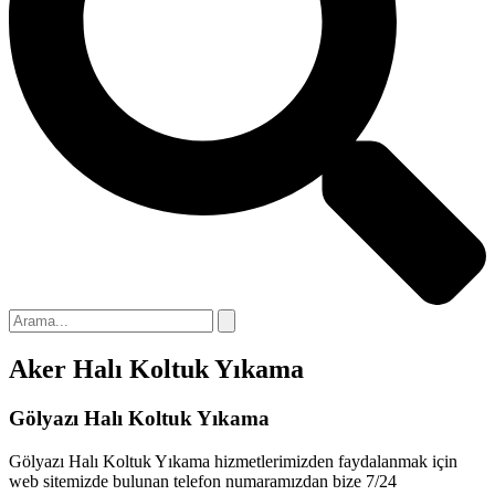
nel
nel
nel
nel
nel
nel
nel
nel
Aker Halı Koltuk Yıkama
nel
nel
Gölyazı Halı Koltuk Yıkama
nel
Gölyazı Halı Koltuk Yıkama hizmetlerimizden faydalanmak için
web sitemizde bulunan telefon numaramızdan bize 7/24
nel