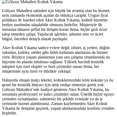
link shortener
Gölyazı Mahallesi sakinleri için büyük bir avantaj olan bu hizmet,
aynı zamanda ekonomik açıdan da oldukça caziptir. Uygun fiyat
politikası ile hareket eden Aker Koltuk Yıkama, kaliteli hizmetin
herkes tarafından ulaşılabilir olmasını hedefler. Müşteriyle ilk
temastan itibaren şeffaf bir iletişim kuran firma, hiçbir gizli ücret
talep etmeden çalışır. Yapılacak işlemler, tahmini süre ve ücret
bilgisi, önceden detaylı olarak paylaşılır.
Aker Koltuk Yıkama sadece evlere değil; ofisler, iş yerleri, düğün
rum
salonları, kafeler, oteller gibi farklı kullanım alanlarına da hizmet
verir. Böylece yaşam alanlarının yanı sıra çalışma ortamlarında da
hijyenin ön planda tutulması sağlanır. Yüksek hacimli temizlik
ş
talepleri için özel ekipler ve hızlı çözümler sunan firma, her
müşterisine aynı özen ve titizlikle yaklaşır.
Halınızda oluşan inatçı lekeler, koltuklarınızdaki kötü kokular ya da
ma
genel bir temizlik ihtiyacı için artık endişe etmenize gerek yok.
Gölyazı Mahallesi’nde faaliyet gösteren Aker Koltuk Yıkama, bu
ort
sorunlara profesyonel ve kalıcı çözümler sunar. Üstelik hiçbir eşyayı
yerinden oynatmadan, zahmetsiz bir şekilde evinizde ya da iş
yerinizde hizmet alabilirsiniz. Zaman kaybetmeden Aker Koltuk
Yıkama ile iletişime geçerek, yaşam alanlarınızdaki konforu yeniden
keşfedin.