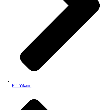
ları
yat
Halı Yıkama