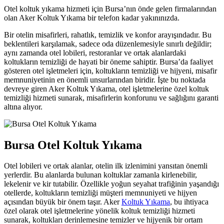
Otel koltuk yıkama hizmeti için Bursa’nın önde gelen firmalarından
olan Aker Koltuk Yıkama bir telefon kadar yakınınızda.
Bir otelin misafirleri, rahatlık, temizlik ve konfor arayışındadır. Bu
beklentileri karşılamak, sadece oda düzenlemesiyle sınırlı değildir;
aynı zamanda otel lobileri, restoranlar ve ortak alanlardaki
koltukların temizliği de hayati bir öneme sahiptir. Bursa’da faaliyet
gösteren otel işletmeleri için, koltukların temizliği ve hijyeni, misafir
memnuniyetinin en önemli unsurlarından biridir. İşte bu noktada
devreye giren Aker Koltuk Yıkama, otel işletmelerine özel koltuk
l
temizliği hizmeti sunarak, misafirlerin konforunu ve sağlığını garanti
altına alıyor.
Bursa Otel Koltuk Yıkama
Otel lobileri ve ortak alanlar, otelin ilk izlenimini yansıtan önemli
yerlerdir. Bu alanlarda bulunan koltuklar zamanla kirlenebilir,
lekelenir ve kir tutabilir. Özellikle yoğun seyahat trafiğinin yaşandığı
otellerde, koltukların temizliği müşteri memnuniyeti ve hijyen
açısından büyük bir önem taşır. Aker
Koltuk Yıkama
, bu ihtiyaca
özel olarak otel işletmelerine yönelik koltuk temizliği hizmeti
sunarak, koltukları derinlemesine temizler ve hijyenik bir ortam