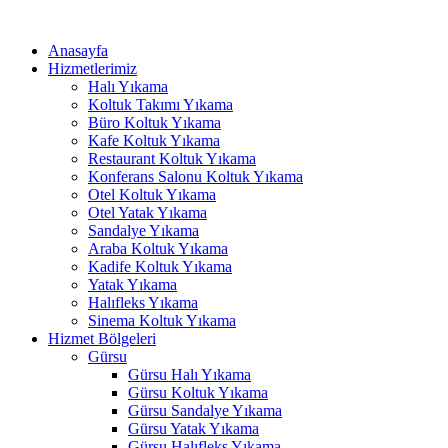
İçeriğe
atla
Anasayfa
Hizmetlerimiz
Halı Yıkama
ri
Koltuk Takımı Yıkama
Büro Koltuk Yıkama
Kafe Koltuk Yıkama
Restaurant Koltuk Yıkama
Konferans Salonu Koltuk Yıkama
Otel Koltuk Yıkama
Otel Yatak Yıkama
Sandalye Yıkama
Araba Koltuk Yıkama
Kadife Koltuk Yıkama
Yatak Yıkama
Halıfleks Yıkama
Sinema Koltuk Yıkama
Hizmet Bölgeleri
Gürsu
Gürsu Halı Yıkama
Gürsu Koltuk Yıkama
Gürsu Sandalye Yıkama
Gürsu Yatak Yıkama
Gürsu Halıfleks Yıkama