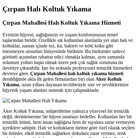
Hacklink panel
Çırpan Halı Koltuk Yıkama
Hacklink panel
Çırpan Mahallesi Halı Koltuk Yıkama Hizmeti
Hacklink satın al
Evinizin hijyeni, sağlığınızın ve yaşam konforunuzun temel
Hacklink Panel
taşlarından biridir. Özellikle sık kullanılan alanlarda yer alan halı ve
koltuklar, zaman içinde toz, kir, bakteri ve kötü koku gibi
Hacklink Panel
istenmeyen unsurları bünyesinde biriktirir. Bu birikimler sadece
görüntü açısından rahatsız edici olmakla kalmaz, aynı zamanda
Hacklink Panel
solunum yolları başta olmak üzere pek çok sağlık sorununa da
davetiye çıkarabilir. İşte bu noktada profesyonel temizlik hizmetleri
Hacklink Panel
devreye girer.
Çırpan Mahallesi halı koltuk yıkama hizmeti
denildiğinde akla ilk gelen firmalardan biri olan
Aker Koltuk
Hacklink Panel
Yıkama
, uzun yıllara dayanan tecrübesiyle size ve sevdiklerinize
hijyenik yaşam alanları sunmak için çalışmaktadır.
Hacklink Panel
Hacklink Panel
Aker Koltuk Yıkama, müşterilerine yalnızca yüzeysel bir temizlik
Hacklink Panel
değil, derinlemesine bir hijyen sunmayı hedefler. Kullanılan her bir
temizlik ürünü, hem insan sağlığına hem de eşyalara zarar vermeyen
Hacklink Panel
içeriklere sahiptir. Halı ve koltukların türüne göre özel olarak seçilen
Hacklink panel
bu ürünler, etkili temizlik sağlarken dokulara zarar vermez, renk