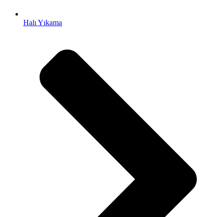
antikbet
Halı Yıkama
meritbet
anadolucasino
acerbet
marsbahis