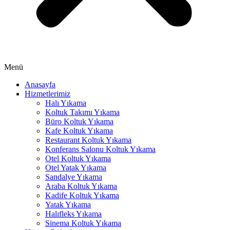
Hacklink panel
Hacklink panel
Hacklink panel
Hacklink panel
Menü
Hacklink panel
Anasayfa
Hizmetlerimiz
Illuminati
Halı Yıkama
Hacklink
Koltuk Takımı Yıkama
Büro Koltuk Yıkama
Hacklink Panel
Kafe Koltuk Yıkama
Restaurant Koltuk Yıkama
Hacklink
Konferans Salonu Koltuk Yıkama
Otel Koltuk Yıkama
Hacklink Panel
Otel Yatak Yıkama
Sandalye Yıkama
Masal oku
Araba Koltuk Yıkama
Kadife Koltuk Yıkama
Hacklink Panel
Yatak Yıkama
Halıfleks Yıkama
Hacklink Panel
Sinema Koltuk Yıkama