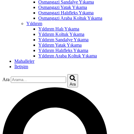
Hacklink
Osmangazi Sandalye Yıkama
Osmangazi Yatak Yıkama
Buy Hacklink
Osmangazi Halıfleks Yıkama
Osmangazi Araba Koltuk Yıkama
Hacklink
Yıldırım
Yıldırım Halı Yıkama
Hacklink
Yıldırım Koltuk Yıkama
Yıldırım Sandalye Yıkama
Hacklink satın al
Yıldırım Yatak Yıkama
Yıldırım Halıfleks Yıkama
Hacklink panel
Yıldırım Araba Koltuk Yıkama
Mahalleler
Hacklink panel
İletişim
Hacklink panel
Ara
Hacklink panel
Ara
Hacklink panel
Hacklink panel
Hacklink panel
Hacklink panel
Hacklink panel