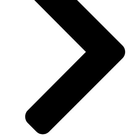
viagra 100 mg fiyat
vega 100 mg
jojobet
jojobet
holiganbet giriş
vdcasino
grandpashabet
jojobet
jojobet
holiganbet
Hacklink Panel
1xbet
grandpashabet
betpark