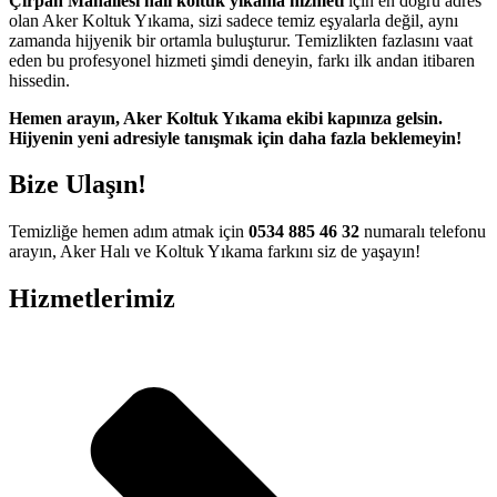
Çırpan Mahallesi halı koltuk yıkama hizmeti
için en doğru adres
tipobet güncel adres
olan Aker Koltuk Yıkama, sizi sadece temiz eşyalarla değil, aynı
zamanda hijyenik bir ortamla buluşturur. Temizlikten fazlasını vaat
holiganbet giriş
eden bu profesyonel hizmeti şimdi deneyin, farkı ilk andan itibaren
hissedin.
tipobet
Hemen arayın, Aker Koltuk Yıkama ekibi kapınıza gelsin.
fixbet güncel giriş
Hijyenin yeni adresiyle tanışmak için daha fazla beklemeyin!
matadorbet giriş
Bize Ulaşın!
fixbet
Temizliğe hemen adım atmak için
0534 885 46 32
numaralı telefonu
jojobet
arayın, Aker Halı ve Koltuk Yıkama farkını siz de yaşayın!
marsbahis giriş
Hizmetlerimiz
viagra 100 mg
cialis fiyat
viagra fiyat
cialis 100 mg
viagra 2026 fiyatları