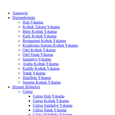
İçeriğe
Hacklink panel
atla
Anasayfa
Hacklink panel
Hizmetlerimiz
Halı Yıkama
Backlink paketleri
Koltuk Takımı Yıkama
Büro Koltuk Yıkama
Hacklink
Kafe Koltuk Yıkama
Restaurant Koltuk Yıkama
Hacklink
Konferans Salonu Koltuk Yıkama
Otel Koltuk Yıkama
Hacklink
Otel Yatak Yıkama
Sandalye Yıkama
Hacklink
Araba Koltuk Yıkama
Kadife Koltuk Yıkama
Hacklink panel
Yatak Yıkama
Halıfleks Yıkama
Hacklink panel
Sinema Koltuk Yıkama
Hacklink panel
Hizmet Bölgeleri
Gürsu
Hacklink panel
Gürsu Halı Yıkama
Gürsu Koltuk Yıkama
Hacklink panel
Gürsu Sandalye Yıkama
Gürsu Yatak Yıkama
Hacklink panel
Gürsu Halıfleks Yıkama