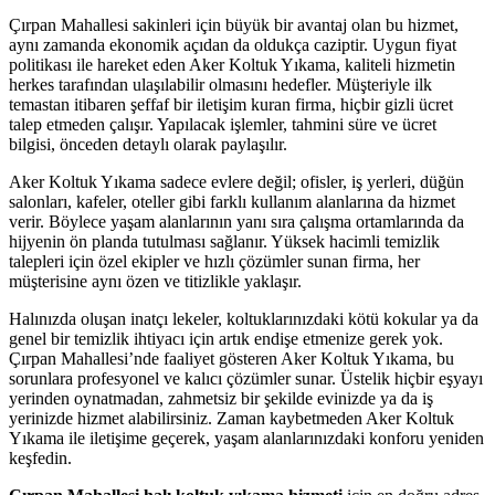
porno
Çırpan Mahallesi sakinleri için büyük bir avantaj olan bu hizmet,
aynı zamanda ekonomik açıdan da oldukça caziptir. Uygun fiyat
betebet
politikası ile hareket eden Aker Koltuk Yıkama, kaliteli hizmetin
herkes tarafından ulaşılabilir olmasını hedefler. Müşteriyle ilk
pulibet
temastan itibaren şeffaf bir iletişim kuran firma, hiçbir gizli ücret
talep etmeden çalışır. Yapılacak işlemler, tahmini süre ve ücret
holiganbet
bilgisi, önceden detaylı olarak paylaşılır.
Hacking Forum
Aker Koltuk Yıkama sadece evlere değil; ofisler, iş yerleri, düğün
salonları, kafeler, oteller gibi farklı kullanım alanlarına da hizmet
kıbrıs escort
verir. Böylece yaşam alanlarının yanı sıra çalışma ortamlarında da
jojobet giriş
hijyenin ön planda tutulması sağlanır. Yüksek hacimli temizlik
talepleri için özel ekipler ve hızlı çözümler sunan firma, her
muscoflex
müşterisine aynı özen ve titizlikle yaklaşır.
koltuk yıkama
Halınızda oluşan inatçı lekeler, koltuklarınızdaki kötü kokular ya da
genel bir temizlik ihtiyacı için artık endişe etmenize gerek yok.
sapanca escort
Çırpan Mahallesi’nde faaliyet gösteren Aker Koltuk Yıkama, bu
sorunlara profesyonel ve kalıcı çözümler sunar. Üstelik hiçbir eşyayı
marsbahis
yerinden oynatmadan, zahmetsiz bir şekilde evinizde ya da iş
yerinizde hizmet alabilirsiniz. Zaman kaybetmeden Aker Koltuk
holiganbet
Yıkama ile iletişime geçerek, yaşam alanlarınızdaki konforu yeniden
keşfedin.
jojobet