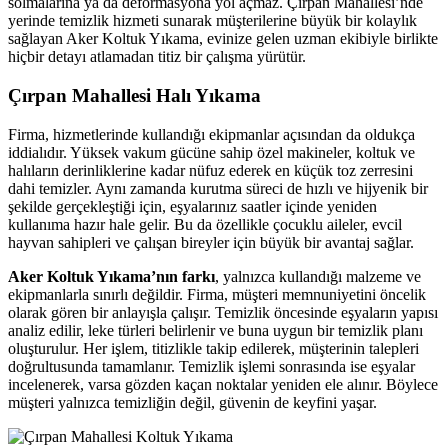
solmalarına ya da deformasyona yol açmaz. Çırpan Mahallesi’nde
escort sakarya
yerinde temizlik hizmeti sunarak müşterilerine büyük bir kolaylık
sağlayan Aker Koltuk Yıkama, evinize gelen uzman ekibiyle birlikte
Hacklink panel
hiçbir detayı atlamadan titiz bir çalışma yürütür.
Hacklink panel
Çırpan Mahallesi Halı Yıkama
Hacklink giriş
Firma, hizmetlerinde kullandığı ekipmanlar açısından da oldukça
iddialıdır. Yüksek vakum gücüne sahip özel makineler, koltuk ve
jojobet
halıların derinliklerine kadar nüfuz ederek en küçük toz zerresini
dahi temizler. Aynı zamanda kurutma süreci de hızlı ve hijyenik bir
jojobet
şekilde gerçekleştiği için, eşyalarınız saatler içinde yeniden
jojobet
kullanıma hazır hale gelir. Bu da özellikle çocuklu aileler, evcil
hayvan sahipleri ve çalışan bireyler için büyük bir avantaj sağlar.
jojobet
Aker Koltuk Yıkama’nın farkı
, yalnızca kullandığı malzeme ve
vdcasino
ekipmanlarla sınırlı değildir. Firma, müşteri memnuniyetini öncelik
olarak gören bir anlayışla çalışır. Temizlik öncesinde eşyaların yapısı
vdcasino
analiz edilir, leke türleri belirlenir ve buna uygun bir temizlik planı
oluşturulur. Her işlem, titizlikle takip edilerek, müşterinin talepleri
casibom giris
doğrultusunda tamamlanır. Temizlik işlemi sonrasında ise eşyalar
incelenerek, varsa gözden kaçan noktalar yeniden ele alınır. Böylece
casibom giris
müşteri yalnızca temizliğin değil, güvenin de keyfini yaşar.
Earn money link shortener