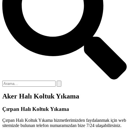
Hacklink panel
Hacklink panel
Hacklink panel
Hacklink
Hacklink panel
Hacklink panel
Hacklink panel
Hacklink panel
Hacklink panel
Aker Halı Koltuk Yıkama
Hacklink panel
Hacklink panel
Çırpan Halı Koltuk Yıkama
Hacklink panel
Çırpan Halı Koltuk Yıkama hizmetlerimizden faydalanmak için web
sitemizde bulunan telefon numaramızdan bize 7/24 ulaşabilirsiniz.
Hacklink panel