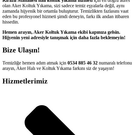
Kirazlı Mahallesi halı koltuk yıkama hizmeti
için en doğru adres
nbet
olan Aker Koltuk Yıkama, sizi sadece temiz eşyalarla değil, aynı
zamanda hijyenik bir ortamla buluşturur. Temizlikten fazlasını vaat
t güncel adres
eden bu profesyonel hizmeti şimdi deneyin, farkı ilk andan itibaren
hissedin.
bet giriş
Hemen arayın, Aker Koltuk Yıkama ekibi kapınıza gelsin.
Hijyenin yeni adresiyle tanışmak için daha fazla beklemeyin!
güncel giriş
Bize Ulaşın!
rbet giriş
Temizliğe hemen adım atmak için
0534 885 46 32
numaralı telefonu
arayın, Aker Halı ve Koltuk Yıkama farkını siz de yaşayın!
Hizmetlerimiz
bet giriş
 100 mg
iyat
fiyat
 100 mg