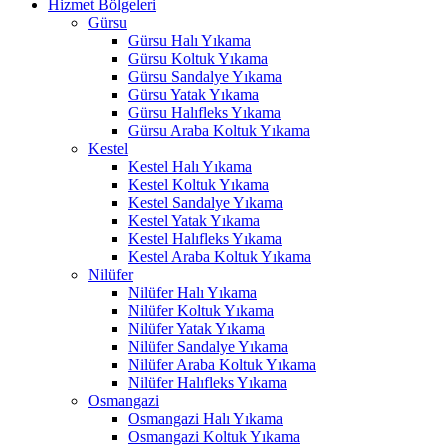
Hizmet Bölgeleri
nk panel
Gürsu
Gürsu Halı Yıkama
 Oku
Gürsu Koltuk Yıkama
nk
Gürsu Sandalye Yıkama
Gürsu Yatak Yıkama
nk panel
Gürsu Halıfleks Yıkama
Gürsu Araba Koltuk Yıkama
nk panel
Kestel
Kestel Halı Yıkama
nk panel
Kestel Koltuk Yıkama
Kestel Sandalye Yıkama
nk Panel
Kestel Yatak Yıkama
Kestel Halıfleks Yıkama
nk
Kestel Araba Koltuk Yıkama
Nilüfer
nk
Nilüfer Halı Yıkama
Nilüfer Koltuk Yıkama
nk
Nilüfer Yatak Yıkama
Nilüfer Sandalye Yıkama
nk panel
Nilüfer Araba Koltuk Yıkama
nk panel
Nilüfer Halıfleks Yıkama
Osmangazi
nk
Osmangazi Halı Yıkama
Osmangazi Koltuk Yıkama