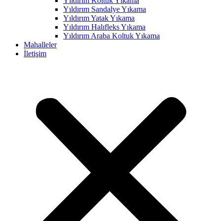
Yıldırım Koltuk Yıkama
Yıldırım Sandalye Yıkama
nk panel
Yıldırım Yatak Yıkama
nk panel
Yıldırım Halıfleks Yıkama
Yıldırım Araba Koltuk Yıkama
nk panel
Mahalleler
İletişim
nk panel
nk panel
nk panel
nk panel
nk panel
nk panel
nk panel
nk panel
nk panel
nk panel