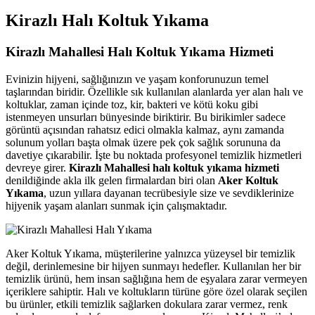
nk panel
Kirazlı Halı Koltuk Yıkama
nk panel
Kirazlı Mahallesi Halı Koltuk Yıkama Hizmeti
k satın al
Evinizin hijyeni, sağlığınızın ve yaşam konforunuzun temel
nk Panel
taşlarından biridir. Özellikle sık kullanılan alanlarda yer alan halı ve
koltuklar, zaman içinde toz, kir, bakteri ve kötü koku gibi
nk Panel
istenmeyen unsurları bünyesinde biriktirir. Bu birikimler sadece
görüntü açısından rahatsız edici olmakla kalmaz, aynı zamanda
nk Panel
solunum yolları başta olmak üzere pek çok sağlık sorununa da
davetiye çıkarabilir. İşte bu noktada profesyonel temizlik hizmetleri
nk Panel
devreye girer.
Kirazlı Mahallesi halı koltuk yıkama hizmeti
denildiğinde akla ilk gelen firmalardan biri olan
Aker Koltuk
nk Panel
Yıkama
, uzun yıllara dayanan tecrübesiyle size ve sevdiklerinize
hijyenik yaşam alanları sunmak için çalışmaktadır.
nk Panel
nk Panel
Aker Koltuk Yıkama, müşterilerine yalnızca yüzeysel bir temizlik
nk Panel
değil, derinlemesine bir hijyen sunmayı hedefler. Kullanılan her bir
temizlik ürünü, hem insan sağlığına hem de eşyalara zarar vermeyen
nk Panel
içeriklere sahiptir. Halı ve koltukların türüne göre özel olarak seçilen
nk panel
bu ürünler, etkili temizlik sağlarken dokulara zarar vermez, renk