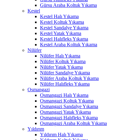
Gürsu Araba Koltuk Yıkama
nk panel
Kestel
Kestel Halı Yıkama
nk panel
Kestel Koltuk Yıkama
Kestel Sandalye Yıkama
nk panel
Kestel Yatak Yıkama
Kestel Halıfleks Yıkama
nk panel
Kestel Araba Koltuk Yıkama
Nilüfer
nk panel
Nilüfer Halı Yıkama
nk panel
Nilüfer Koltuk Yıkama
Nilüfer Yatak Yıkama
nk panel
Nilüfer Sandalye Yıkama
Nilüfer Araba Koltuk Yıkama
nk panel
Nilüfer Halıfleks Yıkama
Osmangazi
nk panel
Osmangazi Halı Yıkama
Osmangazi Koltuk Yıkama
k satın al
Osmangazi Sandalye Yıkama
Osmangazi Yatak Yıkama
k satın al
Osmangazi Halıfleks Yıkama
Osmangazi Araba Koltuk Yıkama
nk panel
Yıldırım
Yıldırım Halı Yıkama
nk panel