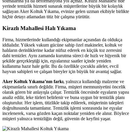
solmalarına ya da deformasyona yol açmaz. Kirazlı Mahallesi’nde
 sakarya
yerinde temizlik hizmeti sunarak müşterilerine büyük bir kolaylık
sağlayan Aker Koltuk Yıkama, evinize gelen uzman ekibiyle birlikte
nk panel
hiçbir detayı atlamadan titiz bir çalışma yürütür.
nk panel
Kirazlı Mahallesi Halı Yıkama
nk giriş
Firma, hizmetlerinde kullandığı ekipmanlar açısından da oldukça
iddialıdır. Yüksek vakum gücüne sahip özel makineler, koltuk ve
halıların derinliklerine kadar nüfuz ederek en küçük toz zerresini
dahi temizler. Aynı zamanda kurutma süreci de hızlı ve hijyenik bir
şekilde gerçekleştiği için, eşyalarınız saatler içinde yeniden
kullanıma hazır hale gelir. Bu da özellikle çocuklu aileler, evcil
hayvan sahipleri ve çalışan bireyler için büyük bir avantaj sağlar.
Aker Koltuk Yıkama’nın farkı
, yalnızca kullandığı malzeme ve
no
ekipmanlarla sınırlı değildir. Firma, müşteri memnuniyetini öncelik
olarak gören bir anlayışla çalışır. Temizlik öncesinde eşyaların yapısı
no
analiz edilir, leke türleri belirlenir ve buna uygun bir temizlik planı
oluşturulur. Her işlem, titizlikle takip edilerek, müşterinin talepleri
t
doğrultusunda tamamlanır. Temizlik işlemi sonrasında ise eşyalar
incelenerek, varsa gözden kaçan noktalar yeniden ele alınır. Böylece
m giris
müşteri yalnızca temizliğin değil, güvenin de keyfini yaşar.
m giris