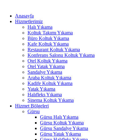
İçeriğe
nk panel
atla
Anasayfa
nk panel
Hizmetlerimiz
Halı Yıkama
nk paketleri
Koltuk Takımı Yıkama
Büro Koltuk Yıkama
nk
Kafe Koltuk Yıkama
Restaurant Koltuk Yıkama
nk
Konferans Salonu Koltuk Yıkama
Otel Koltuk Yıkama
nk
Otel Yatak Yıkama
Sandalye Yıkama
nk
Araba Koltuk Yıkama
Kadife Koltuk Yıkama
nk panel
Yatak Yıkama
Halıfleks Yıkama
nk panel
Sinema Koltuk Yıkama
nk panel
Hizmet Bölgeleri
Gürsu
nk panel
Gürsu Halı Yıkama
Gürsu Koltuk Yıkama
nk panel
Gürsu Sandalye Yıkama
Gürsu Yatak Yıkama
nk panel
Gürsu Halıfleks Yıkama