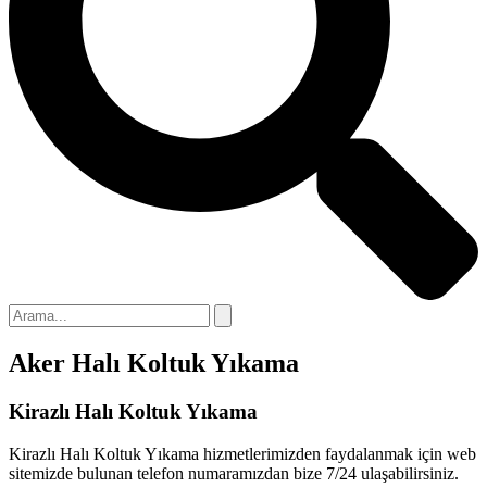
nk panel
nk panel
nk panel
nk
nk panel
nk panel
nk panel
nk panel
nk panel
Aker Halı Koltuk Yıkama
nk panel
nk panel
Kirazlı Halı Koltuk Yıkama
nk panel
Kirazlı Halı Koltuk Yıkama hizmetlerimizden faydalanmak için web
sitemizde bulunan telefon numaramızdan bize 7/24 ulaşabilirsiniz.
nk panel