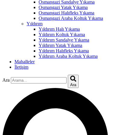
nk
Osmangazi Sandalye Yıkama
Osmangazi Yatak Yıkama
acklink
Osmangazi Halıfleks Yıkama
Osmangazi Araba Koltuk Yıkama
nk
Yıldırım
Yıldırım Halı Yıkama
nk
Yıldırım Koltuk Yıkama
Yıldırım Sandalye Yıkama
k satın al
Yıldırım Yatak Yıkama
Yıldırım Halıfleks Yıkama
nk panel
Yıldırım Araba Koltuk Yıkama
Mahalleler
nk panel
İletişim
nk panel
Ara
nk panel
Ara
nk panel
nk panel
nk panel
nk panel
nk panel