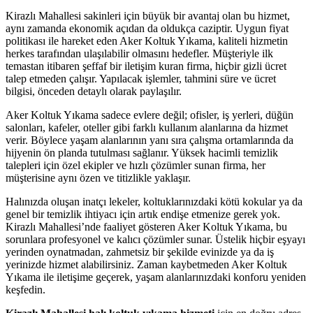
oney link shortener
Kirazlı Mahallesi sakinleri için büyük bir avantaj olan bu hizmet,
aynı zamanda ekonomik açıdan da oldukça caziptir. Uygun fiyat
politikası ile hareket eden Aker Koltuk Yıkama, kaliteli hizmetin
herkes tarafından ulaşılabilir olmasını hedefler. Müşteriyle ilk
sino
temastan itibaren şeffaf bir iletişim kuran firma, hiçbir gizli ücret
talep etmeden çalışır. Yapılacak işlemler, tahmini süre ve ücret
bilgisi, önceden detaylı olarak paylaşılır.
om
Aker Koltuk Yıkama sadece evlere değil; ofisler, iş yerleri, düğün
salonları, kafeler, oteller gibi farklı kullanım alanlarına da hizmet
ng Forum
verir. Böylece yaşam alanlarının yanı sıra çalışma ortamlarında da
escort
hijyenin ön planda tutulması sağlanır. Yüksek hacimli temizlik
talepleri için özel ekipler ve hızlı çözümler sunan firma, her
 giriş
müşterisine aynı özen ve titizlikle yaklaşır.
lex
Halınızda oluşan inatçı lekeler, koltuklarınızdaki kötü kokular ya da
genel bir temizlik ihtiyacı için artık endişe etmenize gerek yok.
 yıkama
Kirazlı Mahallesi’nde faaliyet gösteren Aker Koltuk Yıkama, bu
sorunlara profesyonel ve kalıcı çözümler sunar. Üstelik hiçbir eşyayı
a escort
yerinden oynatmadan, zahmetsiz bir şekilde evinizde ya da iş
yerinizde hizmet alabilirsiniz. Zaman kaybetmeden Aker Koltuk
his
Yıkama ile iletişime geçerek, yaşam alanlarınızdaki konforu yeniden
keşfedin.
nbet