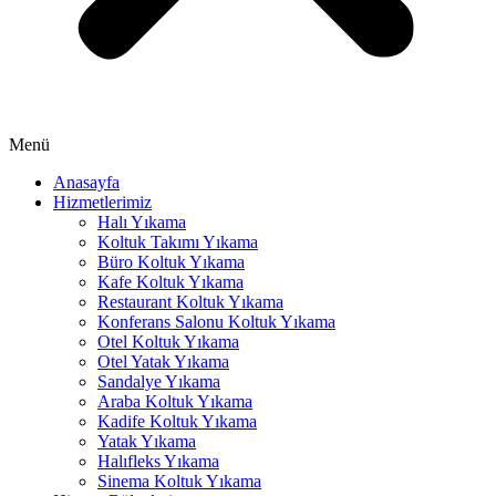
nk panel
nk panel
nk panel
nk panel
Menü
nk panel
Anasayfa
Hizmetlerimiz
ati
Halı Yıkama
nk
Koltuk Takımı Yıkama
Büro Koltuk Yıkama
nk Panel
Kafe Koltuk Yıkama
Restaurant Koltuk Yıkama
nk
Konferans Salonu Koltuk Yıkama
Otel Koltuk Yıkama
nk Panel
Otel Yatak Yıkama
Sandalye Yıkama
 oku
Araba Koltuk Yıkama
Kadife Koltuk Yıkama
nk Panel
Yatak Yıkama
Halıfleks Yıkama
nk Panel
Sinema Koltuk Yıkama