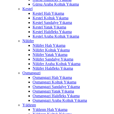
Gürsu Araba Koltuk Yıkama
ink panel
Kestel
Kestel Halı Yıkama
ink panel
Kestel Koltuk Yıkama
Kestel Sandalye Yıkama
ink panel
Kestel Yatak Yıkama
Kestel Halıfleks Yıkama
ink panel
Kestel Araba Koltuk Yıkama
Nilüfer
ink panel
Nilüfer Halı Yıkama
ink panel
Nilüfer Koltuk Yıkama
Nilüfer Yatak Yıkama
ink panel
Nilüfer Sandalye Yıkama
Nilüfer Araba Koltuk Yıkama
ink panel
Nilüfer Halıfleks Yıkama
Osmangazi
ink panel
Osmangazi Halı Yıkama
Osmangazi Koltuk Yıkama
ink satın al
Osmangazi Sandalye Yıkama
Osmangazi Yatak Yıkama
ink satın al
Osmangazi Halıfleks Yıkama
Osmangazi Araba Koltuk Yıkama
ink panel
Yıldırım
Yıldırım Halı Yıkama
ink panel