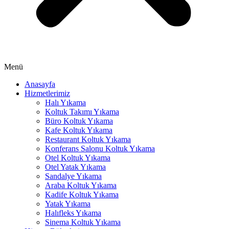
ink panel
ink panel
ink panel
ink panel
Menü
ink panel
Anasayfa
Hizmetlerimiz
inati
Halı Yıkama
link
Koltuk Takımı Yıkama
Büro Koltuk Yıkama
link Panel
Kafe Koltuk Yıkama
Restaurant Koltuk Yıkama
link
Konferans Salonu Koltuk Yıkama
Otel Koltuk Yıkama
link Panel
Otel Yatak Yıkama
Sandalye Yıkama
l oku
Araba Koltuk Yıkama
Kadife Koltuk Yıkama
link Panel
Yatak Yıkama
Halıfleks Yıkama
link Panel
Sinema Koltuk Yıkama