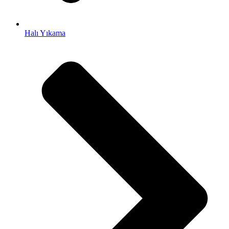
t
Halı Yıkama