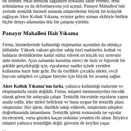
bu ürünler, etkili temizlik sağlarken dokulara zarar vermez, renk
t sakarya
solmalarına ya da deformasyona yol açmaz. Panayır Mahallesi’nde
yerinde temizlik hizmeti sunarak müşterilerine büyük bir kolaylık
ink panel
sağlayan Aker Koltuk Yıkama, evinize gelen uzman ekibiyle birlikte
hiçbir detayı atlamadan titiz bir çalışma yürütür.
ink panel
Panayır Mahallesi Halı Yıkama
ink giriş
Firma, hizmetlerinde kullandığı ekipmanlar açısından da oldukça
et
iddialıdır. Yüksek vakum gücüne sahip özel makineler, koltuk ve
halıların derinliklerine kadar nüfuz ederek en küçük toz zerresini
et
dahi temizler. Aynı zamanda kurutma süreci de hızlı ve hijyenik bir
et
şekilde gerçekleştiği için, eşyalarınız saatler içinde yeniden
kullanıma hazır hale gelir. Bu da özellikle çocuklu aileler, evcil
et
hayvan sahipleri ve çalışan bireyler için büyük bir avantaj sağlar.
sino
Aker Koltuk Yıkama’nın farkı
, yalnızca kullandığı malzeme ve
ekipmanlarla sınırlı değildir. Firma, müşteri memnuniyetini öncelik
sino
olarak gören bir anlayışla çalışır. Temizlik öncesinde eşyaların yapısı
analiz edilir, leke türleri belirlenir ve buna uygun bir temizlik planı
me bonusu
oluşturulur. Her işlem, titizlikle takip edilerek, müşterinin talepleri
doğrultusunda tamamlanır. Temizlik işlemi sonrasında ise eşyalar
et
incelenerek, varsa gözden kaçan noktalar yeniden ele alınır. Böylece
müşteri yalnızca temizliğin değil, güvenin de keyfini yaşar.
et