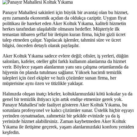
om giris
Panayır Mahallesi sakinleri için büyük bir avantaj olan bu hizmet,
om giris
aynı zamanda ekonomik açıdan da oldukça caziptir. Uygun fiyat
politikası ile hareket eden Aker Koltuk Yıkama, kaliteli hizmetin
money link shortener
herkes tarafından ulaşılabilir olmasını hedefler. Müşteriyle ilk
temastan itibaren şeffaf bir iletişim kuran firma, hiçbir gizli ücret
o
talep etmeden çalışır. Yapılacak işlemler, tahmini süre ve ücret
bilgisi, önceden detaylı olarak paylaşılır.
asino
Aker Koltuk Yıkama sadece evlere değil; ofisler, iş yerleri, düğün
et
salonları, kafeler, oteller gibi farklı kullanım alanlarına da hizmet
bom
verir. Böylece yaşam alanlarının yanı sıra çalışma ortamlarında da
hijyenin ön planda tutulması sağlanır. Yüksek hacimli temizlik
ing Forum
talepleri için özel ekipler ve hızlı çözümler sunan firma, her
müşterisine aynı özen ve titizlikle yaklaşır.
s escort
Halınızda oluşan inatçı lekeler, koltuklarınızdaki kötü kokular ya da
rk giriş
genel bir temizlik ihtiyacı için artık endişe etmenize gerek yok.
Panayır Mahallesi’nde faaliyet gösteren Aker Koltuk Yıkama, bu
oflex
sorunlara profesyonel ve kalıcı çözümler sunar. Üstelik hiçbir eşyayı
yerinden oynatmadan, zahmetsiz bir şekilde evinizde ya da iş
uk yıkama
yerinizde hizmet alabilirsiniz. Zaman kaybetmeden Aker Koltuk
Yıkama ile iletişime geçerek, yaşam alanlarınızdaki konforu yeniden
ca escort
keşfedin.