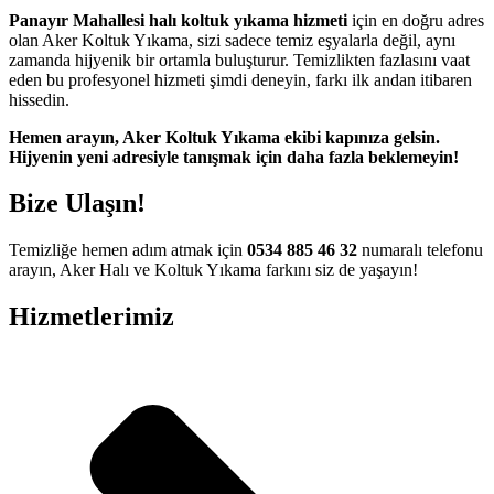
bahis
Panayır Mahallesi halı koltuk yıkama hizmeti
için en doğru adres
olan Aker Koltuk Yıkama, sizi sadece temiz eşyalarla değil, aynı
anbet
zamanda hijyenik bir ortamla buluşturur. Temizlikten fazlasını vaat
eden bu profesyonel hizmeti şimdi deneyin, farkı ilk andan itibaren
anbet
hissedin.
et güncel adres
Hemen arayın, Aker Koltuk Yıkama ekibi kapınıza gelsin.
Hijyenin yeni adresiyle tanışmak için daha fazla beklemeyin!
anbet giriş
et
Bize Ulaşın!
t güncel giriş
Temizliğe hemen adım atmak için
0534 885 46 32
numaralı telefonu
orbet giriş
arayın, Aker Halı ve Koltuk Yıkama farkını siz de yaşayın!
t
Hizmetlerimiz
et
anbet giriş
ra 100 mg
 fiyat