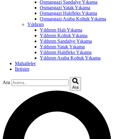
link
Osmangazi Sandalye Yıkama
Osmangazi Yatak Yıkama
Hacklink
Osmangazi Halıfleks Yıkama
Osmangazi Araba Koltuk Yıkama
link
Yıldırım
Yıldırım Halı Yıkama
link
Yıldırım Koltuk Yıkama
Yıldırım Sandalye Yıkama
ink satın al
Yıldırım Yatak Yıkama
Yıldırım Halıfleks Yıkama
ink panel
Yıldırım Araba Koltuk Yıkama
Mahalleler
ink panel
İletişim
ink panel
Ara
ink panel
Ara
ink panel
ink panel
ink panel
ink panel
ink panel