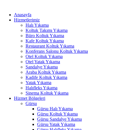
İçeriğe
ink panel
atla
Anasayfa
ink panel
Hizmetlerimiz
Halı Yıkama
ink paketleri
Koltuk Takımı Yıkama
Büro Koltuk Yıkama
link
Kafe Koltuk Yıkama
Restaurant Koltuk Yıkama
link
Konferans Salonu Koltuk Yıkama
Otel Koltuk Yıkama
link
Otel Yatak Yıkama
Sandalye Yıkama
link
Araba Koltuk Yıkama
Kadife Koltuk Yıkama
ink panel
Yatak Yıkama
Halıfleks Yıkama
ink panel
Sinema Koltuk Yıkama
ink panel
Hizmet Bölgeleri
Gürsu
ink panel
Gürsu Halı Yıkama
Gürsu Koltuk Yıkama
ink panel
Gürsu Sandalye Yıkama
Gürsu Yatak Yıkama
ink panel
Gürsu Halıfleks Yıkama