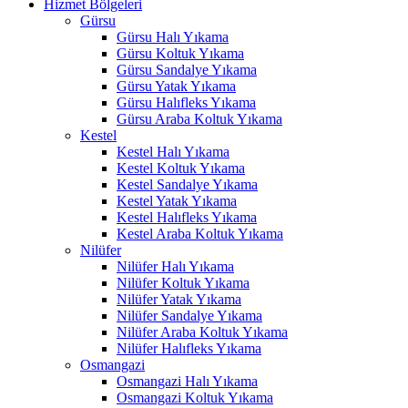
Hizmet Bölgeleri
ink panel
Gürsu
Gürsu Halı Yıkama
l Oku
Gürsu Koltuk Yıkama
link
Gürsu Sandalye Yıkama
Gürsu Yatak Yıkama
ink panel
Gürsu Halıfleks Yıkama
Gürsu Araba Koltuk Yıkama
ink panel
Kestel
Kestel Halı Yıkama
ink panel
Kestel Koltuk Yıkama
Kestel Sandalye Yıkama
link Panel
Kestel Yatak Yıkama
Kestel Halıfleks Yıkama
link
Kestel Araba Koltuk Yıkama
Nilüfer
link
Nilüfer Halı Yıkama
Nilüfer Koltuk Yıkama
link
Nilüfer Yatak Yıkama
Nilüfer Sandalye Yıkama
ink panel
Nilüfer Araba Koltuk Yıkama
ink panel
Nilüfer Halıfleks Yıkama
Osmangazi
link
Osmangazi Halı Yıkama
Osmangazi Koltuk Yıkama