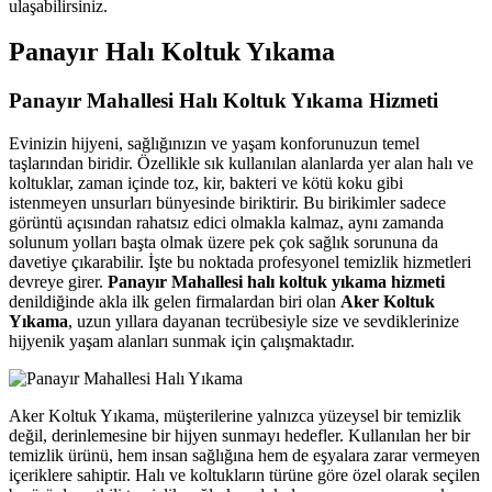
ulaşabilirsiniz.
ink panel
Panayır Halı Koltuk Yıkama
ink panel
Panayır Mahallesi Halı Koltuk Yıkama Hizmeti
ink satın al
link Panel
Evinizin hijyeni, sağlığınızın ve yaşam konforunuzun temel
taşlarından biridir. Özellikle sık kullanılan alanlarda yer alan halı ve
link Panel
koltuklar, zaman içinde toz, kir, bakteri ve kötü koku gibi
istenmeyen unsurları bünyesinde biriktirir. Bu birikimler sadece
link Panel
görüntü açısından rahatsız edici olmakla kalmaz, aynı zamanda
solunum yolları başta olmak üzere pek çok sağlık sorununa da
link Panel
davetiye çıkarabilir. İşte bu noktada profesyonel temizlik hizmetleri
devreye girer.
Panayır Mahallesi halı koltuk yıkama hizmeti
link Panel
denildiğinde akla ilk gelen firmalardan biri olan
Aker Koltuk
Yıkama
, uzun yıllara dayanan tecrübesiyle size ve sevdiklerinize
link Panel
hijyenik yaşam alanları sunmak için çalışmaktadır.
link Panel
link Panel
Aker Koltuk Yıkama, müşterilerine yalnızca yüzeysel bir temizlik
değil, derinlemesine bir hijyen sunmayı hedefler. Kullanılan her bir
link Panel
temizlik ürünü, hem insan sağlığına hem de eşyalara zarar vermeyen
ink panel
içeriklere sahiptir. Halı ve koltukların türüne göre özel olarak seçilen