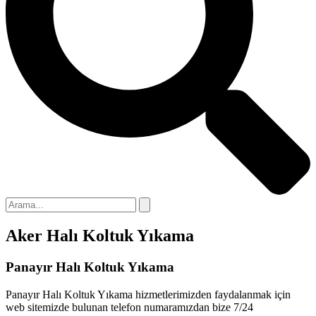
ink panel
ink panel
ink panel
link
ink panel
ink panel
ink panel
ink panel
ink panel
Aker Halı Koltuk Yıkama
ink panel
ink panel
Panayır Halı Koltuk Yıkama
ink panel
Panayır Halı Koltuk Yıkama hizmetlerimizden faydalanmak için
web sitemizde bulunan telefon numaramızdan bize 7/24
ink panel