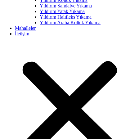
Yıldırım Koltuk Yıkama
Yıldırım Sandalye Yıkama
ink panel
Yıldırım Yatak Yıkama
ink panel
Yıldırım Halıfleks Yıkama
Yıldırım Araba Koltuk Yıkama
ink panel
Mahalleler
İletişim
ink panel
ink panel
ink panel
ink panel
ink panel
ink panel
ink panel
ink panel
ink panel
ink panel