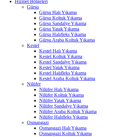
Hizmet Bölgeleri
al oku
Gürsu
Gürsu Halı Yıkama
klink Panel
Gürsu Koltuk Yıkama
klink Panel
Gürsu Sandalye Yıkama
Gürsu Yatak Yıkama
klink panel
Gürsu Halıfleks Yıkama
Gürsu Araba Koltuk Yıkama
al Oku
Kestel
Kestel Halı Yıkama
klink
Kestel Koltuk Yıkama
Kestel Sandalye Yıkama
klink panel
Kestel Yatak Yıkama
Kestel Halıfleks Yıkama
klink panel
Kestel Araba Koltuk Yıkama
Nilüfer
klink panel
Nilüfer Halı Yıkama
Nilüfer Koltuk Yıkama
klink Panel
Nilüfer Yatak Yıkama
Nilüfer Sandalye Yıkama
klink
Nilüfer Araba Koltuk Yıkama
klink
Nilüfer Halıfleks Yıkama
Osmangazi
klink
Osmangazi Halı Yıkama
Osmangazi Koltuk Yıkama