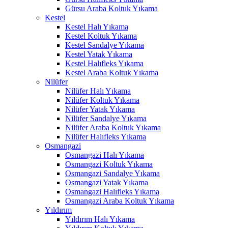
Gürsu Araba Koltuk Yıkama
klink panel
Kestel
Kestel Halı Yıkama
klink panel
Kestel Koltuk Yıkama
Kestel Sandalye Yıkama
klink panel
Kestel Yatak Yıkama
Kestel Halıfleks Yıkama
klink panel
Kestel Araba Koltuk Yıkama
Nilüfer
klink panel
Nilüfer Halı Yıkama
klink panel
Nilüfer Koltuk Yıkama
Nilüfer Yatak Yıkama
klink panel
Nilüfer Sandalye Yıkama
Nilüfer Araba Koltuk Yıkama
klink panel
Nilüfer Halıfleks Yıkama
Osmangazi
klink panel
Osmangazi Halı Yıkama
Osmangazi Koltuk Yıkama
klink panel
Osmangazi Sandalye Yıkama
Osmangazi Yatak Yıkama
klink panel
Osmangazi Halıfleks Yıkama
Osmangazi Araba Koltuk Yıkama
klink satın al
Yıldırım
Yıldırım Halı Yıkama
klink satın al