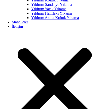
Yıldırım Koltuk Yıkama
Yıldırım Sandalye Yıkama
klink panel
Yıldırım Yatak Yıkama
klink panel
Yıldırım Halıfleks Yıkama
Yıldırım Araba Koltuk Yıkama
klink panel
Mahalleler
İletişim
klink panel
klink panel
klink panel
klink panel
klink panel
klink panel
klink panel
klink panel
klink panel
klink panel