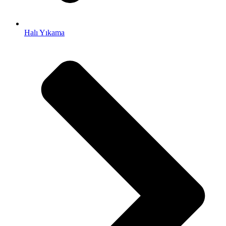
obet
iganbet
Halı Yıkama