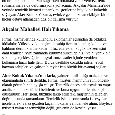
bu ürünler, etkili temizlik sağlarken dokulara zarar vermez, renk
klink Panel
solmalarına ya da deformasyona yol açmaz. Akçalar Mahallesi’nde
yerinde temizlik hizmeti sunarak müşterilerine büyük bir kolaylık
klink Panel
sağlayan Aker Koltuk Yıkama, evinize gelen uzman ekibiyle birlikte
hiçbir detayı atlamadan titiz bir çalışma yürütür.
klink panel
Akçalar Mahallesi Halı Yıkama
ort sakarya
Firma, hizmetlerinde kullandığı ekipmanlar açısından da oldukça
klink panel
iddialıdır. Yüksek vakum gücüne sahip özel makineler, koltuk ve
halıların derinliklerine kadar nüfuz ederek en küçük toz zerresini
klink panel
dahi temizler. Aynı zamanda kurutma süreci de hızlı ve hijyenik bir
klink giriş
şekilde gerçekleştiği için, eşyalarınız saatler içinde yeniden
kullanıma hazır hale gelir. Bu da özellikle çocuklu aileler, evcil
obet
hayvan sahipleri ve çalışan bireyler için büyük bir avantaj sağlar.
obet
Aker Koltuk Yıkama’nın farkı
, yalnızca kullandığı malzeme ve
ekipmanlarla sınırlı değildir. Firma, müşteri memnuniyetini öncelik
obet
olarak gören bir anlayışla çalışır. Temizlik öncesinde eşyaların yapısı
analiz edilir, leke türleri belirlenir ve buna uygun bir temizlik planı
obet
oluşturulur. Her işlem, titizlikle takip edilerek, müşterinin talepleri
doğrultusunda tamamlanır. Temizlik işlemi sonrasında ise eşyalar
asino
incelenerek, varsa gözden kaçan noktalar yeniden ele alınır. Böylece
müşteri yalnızca temizliğin değil, güvenin de keyfini yaşar.
asino