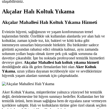
ulaşabilirsiniz.
klink panel
Akçalar Halı Koltuk Yıkama
klink panel
Akçalar Mahallesi Halı Koltuk Yıkama Hizmeti
klink panel
klink panel
Evinizin hijyeni, sağlığınızın ve yaşam konforunuzun temel
taşlarından biridir. Özellikle sık kullanılan alanlarda yer alan halı ve
klink panel
koltuklar, zaman içinde toz, kir, bakteri ve kötü koku gibi
istenmeyen unsurları bünyesinde biriktirir. Bu birikimler sadece
klink satın al
görüntü açısından rahatsız edici olmakla kalmaz, aynı zamanda
solunum yolları başta olmak üzere pek çok sağlık sorununa da
klink Panel
davetiye çıkarabilir. İşte bu noktada profesyonel temizlik hizmetleri
devreye girer.
Akçalar Mahallesi halı koltuk yıkama hizmeti
klink Panel
denildiğinde akla ilk gelen firmalardan biri olan
Aker Koltuk
Yıkama
, uzun yıllara dayanan tecrübesiyle size ve sevdiklerinize
klink Panel
hijyenik yaşam alanları sunmak için çalışmaktadır.
klink Panel
klink Panel
Aker Koltuk Yıkama, müşterilerine yalnızca yüzeysel bir temizlik
değil, derinlemesine bir hijyen sunmayı hedefler. Kullanılan her bir
klink Panel
temizlik ürünü, hem insan sağlığına hem de eşyalara zarar vermeyen
klink Panel
içeriklere sahiptir. Halı ve koltukların türüne göre özel olarak seçilen