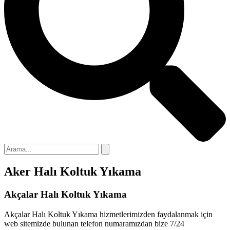
klink panel
klink panel
klink panel
klink panel
klink panel
klink panel
klink
klink panel
klink panel
Aker Halı Koltuk Yıkama
klink panel
klink panel
Akçalar Halı Koltuk Yıkama
klink panel
Akçalar Halı Koltuk Yıkama hizmetlerimizden faydalanmak için
web sitemizde bulunan telefon numaramızdan bize 7/24
klink panel