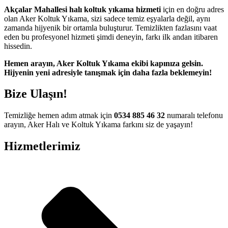
coflex
Akçalar Mahallesi halı koltuk yıkama hizmeti
için en doğru adres
olan Aker Koltuk Yıkama, sizi sadece temiz eşyalarla değil, aynı
tuk yıkama
zamanda hijyenik bir ortamla buluşturur. Temizlikten fazlasını vaat
eden bu profesyonel hizmeti şimdi deneyin, farkı ilk andan itibaren
anca escort
hissedin.
sbahis
Hemen arayın, Aker Koltuk Yıkama ekibi kapınıza gelsin.
Hijyenin yeni adresiyle tanışmak için daha fazla beklemeyin!
iganbet
iganbet
Bize Ulaşın!
obet güncel adres
Temizliğe hemen adım atmak için
0534 885 46 32
numaralı telefonu
iganbet giriş
arayın, Aker Halı ve Koltuk Yıkama farkını siz de yaşayın!
obet
Hizmetlerimiz
bet güncel giriş
adorbet giriş
bet
obet