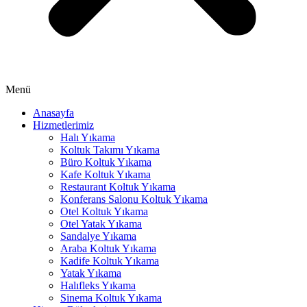
klink panel
klink panel
klink panel
klink panel
Menü
klink panel
Anasayfa
Hizmetlerimiz
klink panel
Halı Yıkama
klink panel
Koltuk Takımı Yıkama
Büro Koltuk Yıkama
uminati
Kafe Koltuk Yıkama
Restaurant Koltuk Yıkama
klink
Konferans Salonu Koltuk Yıkama
Otel Koltuk Yıkama
klink Panel
Otel Yatak Yıkama
Sandalye Yıkama
klink
Araba Koltuk Yıkama
Kadife Koltuk Yıkama
klink Panel
Yatak Yıkama
Halıfleks Yıkama
klink
Sinema Koltuk Yıkama