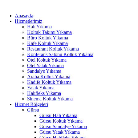
İçeriğe
klink panel
atla
Anasayfa
klink panel
Hizmetlerimiz
Halı Yıkama
klink paketleri
Koltuk Takımı Yıkama
Büro Koltuk Yıkama
klink
Kafe Koltuk Yıkama
Restaurant Koltuk Yıkama
klink
Konferans Salonu Koltuk Yıkama
Otel Koltuk Yıkama
klink
Otel Yatak Yıkama
Sandalye Yıkama
klink
Araba Koltuk Yıkama
Kadife Koltuk Yıkama
klink
Yatak Yıkama
Halıfleks Yıkama
klink panel
Sinema Koltuk Yıkama
klink panel
Hizmet Bölgeleri
Gürsu
klink panel
Gürsu Halı Yıkama
Gürsu Koltuk Yıkama
klink panel
Gürsu Sandalye Yıkama
Gürsu Yatak Yıkama
klink panel
Gürsu Halıfleks Yıkama