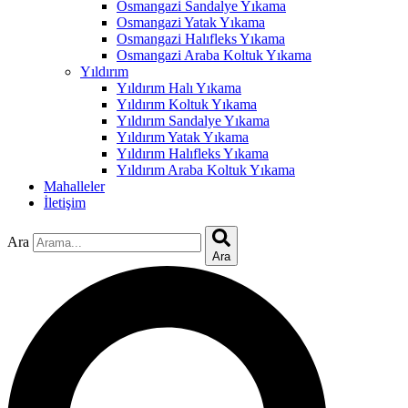
klink panel
Osmangazi Sandalye Yıkama
Osmangazi Yatak Yıkama
klink panel
Osmangazi Halıfleks Yıkama
Osmangazi Araba Koltuk Yıkama
klink
Yıldırım
Yıldırım Halı Yıkama
klink
Yıldırım Koltuk Yıkama
Yıldırım Sandalye Yıkama
 Hacklink
Yıldırım Yatak Yıkama
Yıldırım Halıfleks Yıkama
klink
Yıldırım Araba Koltuk Yıkama
Mahalleler
klink
İletişim
klink satın al
Ara
klink panel
Ara
klink panel
klink panel
klink panel
klink panel
klink panel