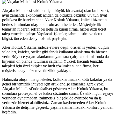
eme bonusu
Akçalar Mahallesi sakinleri için büyük bir avantaj olan bu hizmet,
obet
aynı zamanda ekonomik açıdan da oldukça caziptir. Uygun fiyat
politikası ile hareket eden Aker Koltuk Yıkama, kaliteli hizmetin
abet
herkes tarafından ulaşılabilir olmasını hedefler. Müşteriyle ilk
temastan itibaren şeffaf bir iletişim kuran firma, hiçbir gizli ücret
ibom giris
talep etmeden çalışır. Yapılacak işlemler, tahmini süre ve ücret
bilgisi, önceden detaylı olarak paylaşılır.
ibom giris
Aker Koltuk Yıkama sadece evlere değil; ofisler, iş yerleri, düğün
n money link shortener
salonları, kafeler, oteller gibi farklı kullanım alanlarına da hizmet
no
verir. Böylece yaşam alanlarının yanı sıra çalışma ortamlarında da
hijyenin ön planda tutulması sağlanır. Yüksek hacimli temizlik
acasino
talepleri için özel ekipler ve hızlı çözümler sunan firma, her
müşterisine aynı özen ve titizlikle yaklaşır.
ibet
Halınızda oluşan inatçı lekeler, koltuklarınızdaki kötü kokular ya da
ibom
genel bir temizlik ihtiyacı için artık endişe etmenize gerek yok.
Akçalar Mahallesi’nde faaliyet gösteren Aker Koltuk Yıkama, bu
king Forum
sorunlara profesyonel ve kalıcı çözümler sunar. Üstelik hiçbir eşyayı
yerinden oynatmadan, zahmetsiz bir şekilde evinizde ya da iş
ıs escort
yerinizde hizmet alabilirsiniz. Zaman kaybetmeden Aker Koltuk
Yıkama ile iletişime geçerek, yaşam alanlarınızdaki konforu yeniden
park giriş
keşfedin.