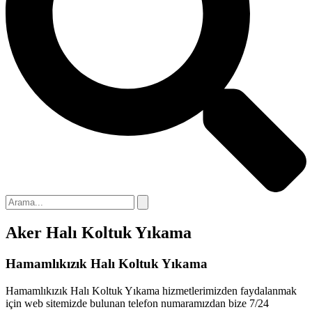
cklink panel
cklink panel
cklink panel
cklink panel
cklink panel
cklink panel
cklink
cklink panel
cklink panel
Aker Halı Koltuk Yıkama
cklink panel
cklink panel
Hamamlıkızık Halı Koltuk Yıkama
cklink panel
Hamamlıkızık Halı Koltuk Yıkama hizmetlerimizden faydalanmak
için web sitemizde bulunan telefon numaramızdan bize 7/24
cklink panel