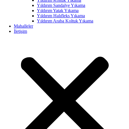
Yıldırım Koltuk Yıkama
Yıldırım Sandalye Yıkama
cklink panel
Yıldırım Yatak Yıkama
cklink panel
Yıldırım Halıfleks Yıkama
Yıldırım Araba Koltuk Yıkama
cklink panel
Mahalleler
İletişim
cklink panel
cklink panel
cklink panel
cklink panel
cklink panel
cklink panel
cklink panel
cklink panel
cklink panel
cklink panel