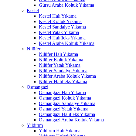
Gürsu Araba Koltuk Yıkama
cklink panel
Kestel
Kestel Halı Yıkama
cklink panel
Kestel Koltuk Yıkama
Kestel Sandalye Yıkama
cklink panel
Kestel Yatak Yıkama
Kestel Halıfleks Yıkama
cklink panel
Kestel Araba Koltuk Yıkama
Nilüfer
cklink panel
Nilüfer Halı Yıkama
cklink panel
Nilüfer Koltuk Yıkama
Nilüfer Yatak Yıkama
cklink panel
Nilüfer Sandalye Yıkama
Nilüfer Araba Koltuk Yıkama
cklink panel
Nilüfer Halıfleks Yıkama
Osmangazi
cklink panel
Osmangazi Halı Yıkama
Osmangazi Koltuk Yıkama
cklink panel
Osmangazi Sandalye Yıkama
Osmangazi Yatak Yıkama
cklink panel
Osmangazi Halıfleks Yıkama
Osmangazi Araba Koltuk Yıkama
klink satın al
Yıldırım
Yıldırım Halı Yıkama
klink satın al