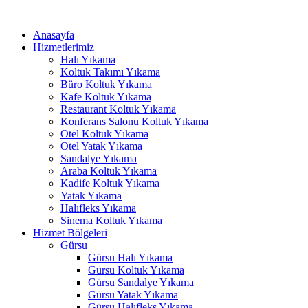
İçeriğe
cklink panel
atla
Anasayfa
cklink panel
Hizmetlerimiz
Halı Yıkama
klink paketleri
Koltuk Takımı Yıkama
Büro Koltuk Yıkama
cklink
Kafe Koltuk Yıkama
Restaurant Koltuk Yıkama
cklink
Konferans Salonu Koltuk Yıkama
Otel Koltuk Yıkama
cklink
Otel Yatak Yıkama
Sandalye Yıkama
cklink
Araba Koltuk Yıkama
Kadife Koltuk Yıkama
cklink
Yatak Yıkama
Halıfleks Yıkama
cklink panel
Sinema Koltuk Yıkama
cklink panel
Hizmet Bölgeleri
Gürsu
cklink panel
Gürsu Halı Yıkama
Gürsu Koltuk Yıkama
cklink panel
Gürsu Sandalye Yıkama
Gürsu Yatak Yıkama
cklink panel
Gürsu Halıfleks Yıkama