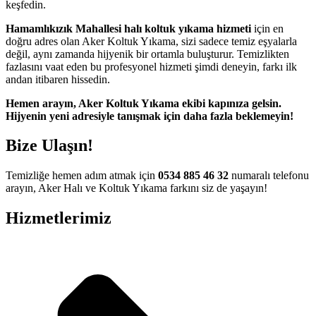
keşfedin.
scoflex
Hamamlıkızık Mahallesi halı koltuk yıkama hizmeti
için en
ltuk yıkama
doğru adres olan Aker Koltuk Yıkama, sizi sadece temiz eşyalarla
anca escort
değil, aynı zamanda hijyenik bir ortamla buluşturur. Temizlikten
fazlasını vaat eden bu profesyonel hizmeti şimdi deneyin, farkı ilk
rsbahis
andan itibaren hissedin.
iganbet
Hemen arayın, Aker Koltuk Yıkama ekibi kapınıza gelsin.
Hijyenin yeni adresiyle tanışmak için daha fazla beklemeyin!
iganbet
Bize Ulaşın!
obet güncel adres
iganbet giriş
Temizliğe hemen adım atmak için
0534 885 46 32
numaralı telefonu
arayın, Aker Halı ve Koltuk Yıkama farkını siz de yaşayın!
obet
Hizmetlerimiz
bet güncel giriş
adorbet giriş
bet
obet