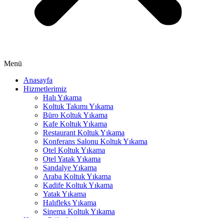
cklink panel
cklink panel
cklink panel
cklink panel
Menü
cklink panel
Anasayfa
Hizmetlerimiz
cklink panel
Halı Yıkama
cklink panel
Koltuk Takımı Yıkama
Büro Koltuk Yıkama
uminati
Kafe Koltuk Yıkama
Restaurant Koltuk Yıkama
cklink
Konferans Salonu Koltuk Yıkama
Otel Koltuk Yıkama
cklink Panel
Otel Yatak Yıkama
Sandalye Yıkama
cklink
Araba Koltuk Yıkama
Kadife Koltuk Yıkama
cklink Panel
Yatak Yıkama
Halıfleks Yıkama
cklink
Sinema Koltuk Yıkama