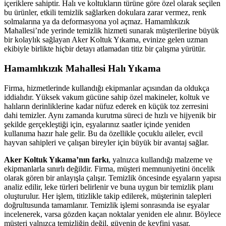
içeriklere sahiptir. Halı ve koltukların türüne göre özel olarak seçilen
cklink Panel
bu ürünler, etkili temizlik sağlarken dokulara zarar vermez, renk
solmalarına ya da deformasyona yol açmaz. Hamamlıkızık
cklink Panel
Mahallesi’nde yerinde temizlik hizmeti sunarak müşterilerine büyük
bir kolaylık sağlayan Aker Koltuk Yıkama, evinize gelen uzman
cklink panel
ekibiyle birlikte hiçbir detayı atlamadan titiz bir çalışma yürütür.
ort sakarya
Hamamlıkızık Mahallesi Halı Yıkama
cklink panel
Firma, hizmetlerinde kullandığı ekipmanlar açısından da oldukça
cklink panel
iddialıdır. Yüksek vakum gücüne sahip özel makineler, koltuk ve
halıların derinliklerine kadar nüfuz ederek en küçük toz zerresini
klink giriş
dahi temizler. Aynı zamanda kurutma süreci de hızlı ve hijyenik bir
şekilde gerçekleştiği için, eşyalarınız saatler içinde yeniden
obet
kullanıma hazır hale gelir. Bu da özellikle çocuklu aileler, evcil
hayvan sahipleri ve çalışan bireyler için büyük bir avantaj sağlar.
obet
Aker Koltuk Yıkama’nın farkı
, yalnızca kullandığı malzeme ve
obet
ekipmanlarla sınırlı değildir. Firma, müşteri memnuniyetini öncelik
olarak gören bir anlayışla çalışır. Temizlik öncesinde eşyaların yapısı
obet
analiz edilir, leke türleri belirlenir ve buna uygun bir temizlik planı
oluşturulur. Her işlem, titizlikle takip edilerek, müşterinin talepleri
casino
doğrultusunda tamamlanır. Temizlik işlemi sonrasında ise eşyalar
incelenerek, varsa gözden kaçan noktalar yeniden ele alınır. Böylece
casino
müşteri yalnızca temizliğin değil, güvenin de keyfini yaşar.