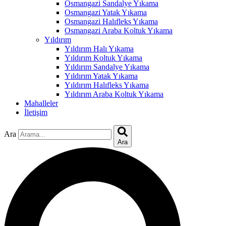
cklink panel
Osmangazi Sandalye Yıkama
Osmangazi Yatak Yıkama
cklink panel
Osmangazi Halıfleks Yıkama
Osmangazi Araba Koltuk Yıkama
cklink
Yıldırım
Yıldırım Halı Yıkama
cklink
Yıldırım Koltuk Yıkama
Yıldırım Sandalye Yıkama
y Hacklink
Yıldırım Yatak Yıkama
Yıldırım Halıfleks Yıkama
cklink
Yıldırım Araba Koltuk Yıkama
Mahalleler
cklink
İletişim
klink satın al
Ara
cklink panel
Ara
cklink panel
cklink panel
cklink panel
cklink panel
cklink panel