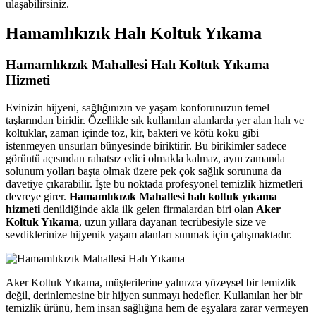
ulaşabilirsiniz.
cklink panel
Hamamlıkızık Halı Koltuk Yıkama
cklink panel
Hamamlıkızık Mahallesi Halı Koltuk Yıkama
cklink panel
Hizmeti
cklink panel
Evinizin hijyeni, sağlığınızın ve yaşam konforunuzun temel
cklink panel
taşlarından biridir. Özellikle sık kullanılan alanlarda yer alan halı ve
koltuklar, zaman içinde toz, kir, bakteri ve kötü koku gibi
klink satın al
istenmeyen unsurları bünyesinde biriktirir. Bu birikimler sadece
görüntü açısından rahatsız edici olmakla kalmaz, aynı zamanda
cklink Panel
solunum yolları başta olmak üzere pek çok sağlık sorununa da
davetiye çıkarabilir. İşte bu noktada profesyonel temizlik hizmetleri
cklink Panel
devreye girer.
Hamamlıkızık Mahallesi halı koltuk yıkama
cklink Panel
hizmeti
denildiğinde akla ilk gelen firmalardan biri olan
Aker
Koltuk Yıkama
, uzun yıllara dayanan tecrübesiyle size ve
cklink Panel
sevdiklerinize hijyenik yaşam alanları sunmak için çalışmaktadır.
cklink Panel
cklink Panel
Aker Koltuk Yıkama, müşterilerine yalnızca yüzeysel bir temizlik
değil, derinlemesine bir hijyen sunmayı hedefler. Kullanılan her bir
cklink Panel
temizlik ürünü, hem insan sağlığına hem de eşyalara zarar vermeyen