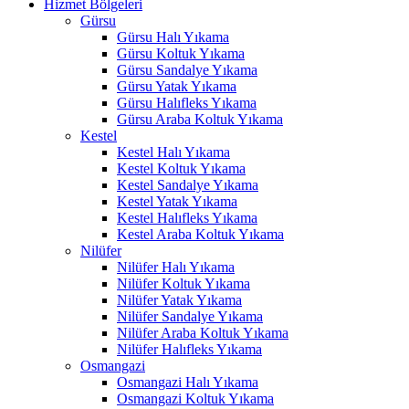
Hizmet Bölgeleri
sal oku
Gürsu
Gürsu Halı Yıkama
cklink Panel
Gürsu Koltuk Yıkama
cklink Panel
Gürsu Sandalye Yıkama
Gürsu Yatak Yıkama
cklink panel
Gürsu Halıfleks Yıkama
Gürsu Araba Koltuk Yıkama
sal Oku
Kestel
Kestel Halı Yıkama
cklink
Kestel Koltuk Yıkama
Kestel Sandalye Yıkama
cklink panel
Kestel Yatak Yıkama
Kestel Halıfleks Yıkama
cklink panel
Kestel Araba Koltuk Yıkama
Nilüfer
cklink panel
Nilüfer Halı Yıkama
Nilüfer Koltuk Yıkama
cklink Panel
Nilüfer Yatak Yıkama
Nilüfer Sandalye Yıkama
cklink
Nilüfer Araba Koltuk Yıkama
cklink
Nilüfer Halıfleks Yıkama
Osmangazi
cklink
Osmangazi Halı Yıkama
Osmangazi Koltuk Yıkama