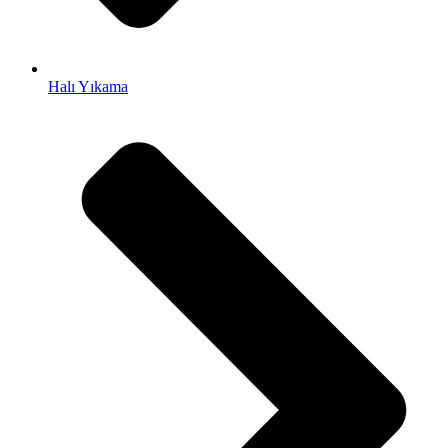
obet
iganbet
Halı Yıkama