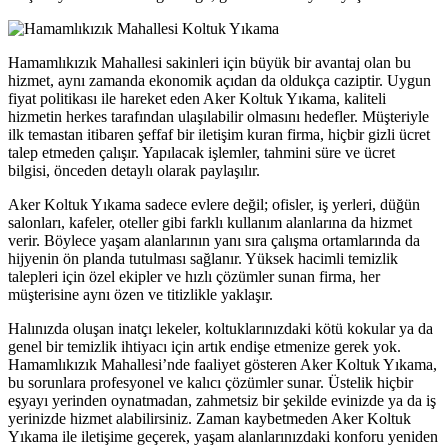
neme bonusu
obet
Hamamlıkızık Mahallesi sakinleri için büyük bir avantaj olan bu
hizmet, aynı zamanda ekonomik açıdan da oldukça caziptir. Uygun
abet
fiyat politikası ile hareket eden Aker Koltuk Yıkama, kaliteli
ibom giris
hizmetin herkes tarafından ulaşılabilir olmasını hedefler. Müşteriyle
ilk temastan itibaren şeffaf bir iletişim kuran firma, hiçbir gizli ücret
ibom giris
talep etmeden çalışır. Yapılacak işlemler, tahmini süre ve ücret
bilgisi, önceden detaylı olarak paylaşılır.
n money link shortener
Aker Koltuk Yıkama sadece evlere değil; ofisler, iş yerleri, düğün
rno
salonları, kafeler, oteller gibi farklı kullanım alanlarına da hizmet
verir. Böylece yaşam alanlarının yanı sıra çalışma ortamlarında da
sacasino
hijyenin ön planda tutulması sağlanır. Yüksek hacimli temizlik
talepleri için özel ekipler ve hızlı çözümler sunan firma, her
ibet
müşterisine aynı özen ve titizlikle yaklaşır.
sibom
Halınızda oluşan inatçı lekeler, koltuklarınızdaki kötü kokular ya da
genel bir temizlik ihtiyacı için artık endişe etmenize gerek yok.
cking Forum
Hamamlıkızık Mahallesi’nde faaliyet gösteren Aker Koltuk Yıkama,
bu sorunlara profesyonel ve kalıcı çözümler sunar. Üstelik hiçbir
rıs escort
eşyayı yerinden oynatmadan, zahmetsiz bir şekilde evinizde ya da iş
yerinizde hizmet alabilirsiniz. Zaman kaybetmeden Aker Koltuk
park giriş
Yıkama ile iletişime geçerek, yaşam alanlarınızdaki konforu yeniden