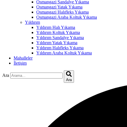
Osmangazi Sandalye Yıkama
Hacklink panel
Osmangazi Yatak Yıkama
Osmangazi Halıfleks Yıkama
Hacklink panel
Osmangazi Araba Koltuk Yıkama
Yıldırım
Hacklink panel
Yıldırım Halı Yıkama
Yıldırım Koltuk Yıkama
Hacklink panel
Yıldırım Sandalye Yıkama
Yıldırım Yatak Yıkama
Hacklink panel
Yıldırım Halıfleks Yıkama
Yıldırım Araba Koltuk Yıkama
Hacklink satın al
Mahalleler
İletişim
Hacklink Panel
Hacklink Panel
Ara
Ara
Hacklink Panel
Hacklink Panel
Hacklink Panel
Hacklink Panel
Hacklink Panel