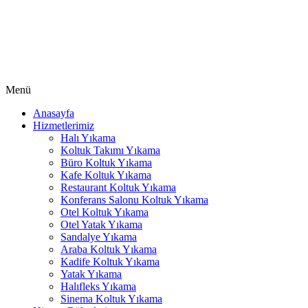
Hacklink panel
Hacklink panel
Hacklink
Hacklink
Menü
Buy Hacklink
Anasayfa
Hacklink
Hizmetlerimiz
Halı Yıkama
Hacklink
Koltuk Takımı Yıkama
Büro Koltuk Yıkama
Hacklink satın al
Kafe Koltuk Yıkama
Restaurant Koltuk Yıkama
Hacklink panel
Konferans Salonu Koltuk Yıkama
Hacklink panel
Otel Koltuk Yıkama
Otel Yatak Yıkama
Hacklink panel
Sandalye Yıkama
Araba Koltuk Yıkama
Hacklink panel
Kadife Koltuk Yıkama
Yatak Yıkama
Hacklink panel
Halıfleks Yıkama
Sinema Koltuk Yıkama
Hacklink panel