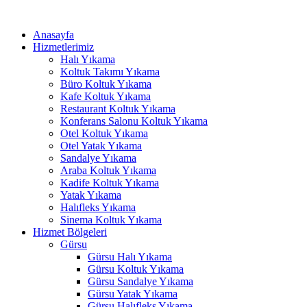
İçeriğe
Hacklink panel
atla
Anasayfa
Hacklink panel
Hizmetlerimiz
Halı Yıkama
Backlink paketleri
Koltuk Takımı Yıkama
Büro Koltuk Yıkama
Hacklink
Kafe Koltuk Yıkama
Restaurant Koltuk Yıkama
Hacklink
Konferans Salonu Koltuk Yıkama
Otel Koltuk Yıkama
Hacklink
Otel Yatak Yıkama
Sandalye Yıkama
Hacklink
Araba Koltuk Yıkama
Kadife Koltuk Yıkama
Hacklink
Yatak Yıkama
Halıfleks Yıkama
Hacklink panel
Sinema Koltuk Yıkama
Hacklink panel
Hizmet Bölgeleri
Gürsu
Hacklink panel
Gürsu Halı Yıkama
Gürsu Koltuk Yıkama
Hacklink panel
Gürsu Sandalye Yıkama
Gürsu Yatak Yıkama
Hacklink panel
Gürsu Halıfleks Yıkama