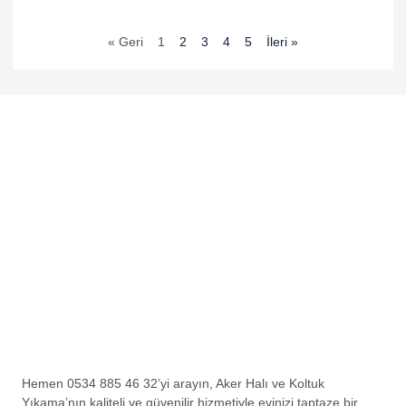
« Geri
1
2
3
4
5
İleri »
tener
Hemen 0534 885 46 32’yi arayın, Aker Halı ve Koltuk
Yıkama’nın kaliteli ve güvenilir hizmetiyle evinizi taptaze bir