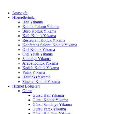
İçeriğe
Hacklink panel
atla
Anasayfa
Hacklink panel
Hizmetlerimiz
Halı Yıkama
Backlink paketleri
Koltuk Takımı Yıkama
Büro Koltuk Yıkama
Hacklink
Kafe Koltuk Yıkama
Restaurant Koltuk Yıkama
Hacklink
Konferans Salonu Koltuk Yıkama
Otel Koltuk Yıkama
Hacklink
Otel Yatak Yıkama
Sandalye Yıkama
Hacklink
Araba Koltuk Yıkama
Kadife Koltuk Yıkama
Hacklink panel
Yatak Yıkama
Halıfleks Yıkama
Hacklink panel
Sinema Koltuk Yıkama
Hacklink panel
Hizmet Bölgeleri
Gürsu
Hacklink panel
Gürsu Halı Yıkama
Gürsu Koltuk Yıkama
Hacklink panel
Gürsu Sandalye Yıkama
Gürsu Yatak Yıkama
Hacklink panel
Gürsu Halıfleks Yıkama