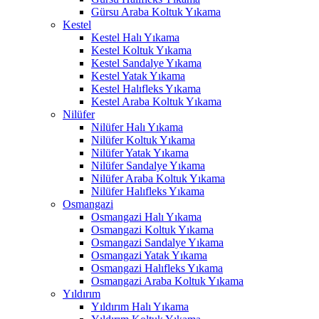
Gürsu Araba Koltuk Yıkama
Hacklink panel
Kestel
Kestel Halı Yıkama
Hacklink panel
Kestel Koltuk Yıkama
Kestel Sandalye Yıkama
Hacklink panel
Kestel Yatak Yıkama
Kestel Halıfleks Yıkama
Hacklink panel
Kestel Araba Koltuk Yıkama
Nilüfer
Hacklink panel
Nilüfer Halı Yıkama
Hacklink panel
Nilüfer Koltuk Yıkama
Nilüfer Yatak Yıkama
Hacklink panel
Nilüfer Sandalye Yıkama
Nilüfer Araba Koltuk Yıkama
Hacklink panel
Nilüfer Halıfleks Yıkama
Osmangazi
Hacklink panel
Osmangazi Halı Yıkama
Osmangazi Koltuk Yıkama
Hacklink satın al
Osmangazi Sandalye Yıkama
Osmangazi Yatak Yıkama
Hacklink satın al
Osmangazi Halıfleks Yıkama
Osmangazi Araba Koltuk Yıkama
Hacklink panel
Yıldırım
Yıldırım Halı Yıkama
Hacklink panel