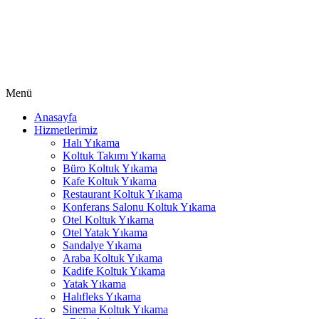
Hacklink
Buy Hacklink
Hacklink
Hacklink
Menü
Hacklink satın al
Anasayfa
Hacklink panel
Hizmetlerimiz
Halı Yıkama
Hacklink panel
Koltuk Takımı Yıkama
Büro Koltuk Yıkama
Hacklink panel
Kafe Koltuk Yıkama
Restaurant Koltuk Yıkama
Hacklink panel
Konferans Salonu Koltuk Yıkama
Hacklink panel
Otel Koltuk Yıkama
Otel Yatak Yıkama
Hacklink panel
Sandalye Yıkama
Araba Koltuk Yıkama
Hacklink panel
Kadife Koltuk Yıkama
Yatak Yıkama
Hacklink panel
Halıfleks Yıkama
Sinema Koltuk Yıkama
Hacklink panel