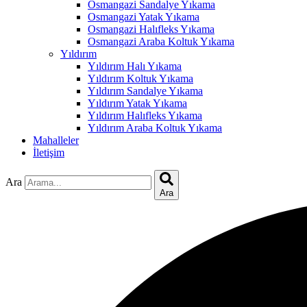
Osmangazi Sandalye Yıkama
Hacklink panel
Osmangazi Yatak Yıkama
Osmangazi Halıfleks Yıkama
Hacklink panel
Osmangazi Araba Koltuk Yıkama
Yıldırım
Hacklink satın al
Yıldırım Halı Yıkama
Yıldırım Koltuk Yıkama
Hacklink Panel
Yıldırım Sandalye Yıkama
Yıldırım Yatak Yıkama
Hacklink Panel
Yıldırım Halıfleks Yıkama
Yıldırım Araba Koltuk Yıkama
Hacklink Panel
Mahalleler
İletişim
Hacklink Panel
Hacklink Panel
Ara
Ara
Hacklink Panel
Hacklink Panel
Hacklink Panel
Hacklink Panel
Hacklink panel