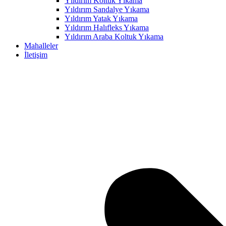
Yıldırım Koltuk Yıkama
Yıldırım Sandalye Yıkama
Hacklink panel
Yıldırım Yatak Yıkama
Hacklink panel
Yıldırım Halıfleks Yıkama
Yıldırım Araba Koltuk Yıkama
Hacklink panel
Mahalleler
İletişim
Hacklink panel
Hacklink panel
Hacklink panel
Hacklink panel
Hacklink panel
Hacklink panel
Hacklink panel
Hacklink panel
Hacklink panel
Hacklink panel