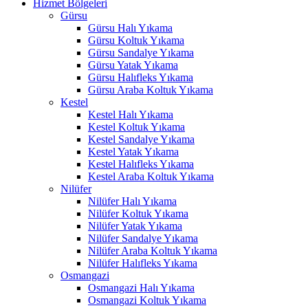
Hizmet Bölgeleri
Gürsu
Hacklink panel
Gürsu Halı Yıkama
Gürsu Koltuk Yıkama
Hacklink panel
Gürsu Sandalye Yıkama
Gürsu Yatak Yıkama
Hacklink panel
Gürsu Halıfleks Yıkama
Gürsu Araba Koltuk Yıkama
Hacklink
Kestel
Hacklink panel
Kestel Halı Yıkama
Kestel Koltuk Yıkama
Hacklink panel
Kestel Sandalye Yıkama
Kestel Yatak Yıkama
Hacklink panel
Kestel Halıfleks Yıkama
Kestel Araba Koltuk Yıkama
Hacklink panel
Nilüfer
Nilüfer Halı Yıkama
Hacklink panel
Nilüfer Koltuk Yıkama
Nilüfer Yatak Yıkama
Hacklink panel
Nilüfer Sandalye Yıkama
Nilüfer Araba Koltuk Yıkama
Hacklink panel
Nilüfer Halıfleks Yıkama
Osmangazi
Hacklink panel
Osmangazi Halı Yıkama
Osmangazi Koltuk Yıkama
Hacklink panel