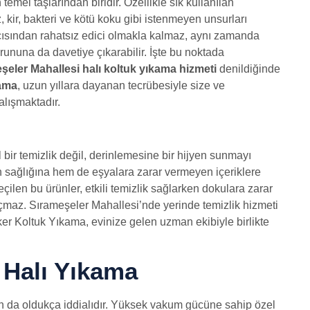
emel taşlarından biridir. Özellikle sık kullanılan
, kir, bakteri ve kötü koku gibi istenmeyen unsurları
açısından rahatsız edici olmakla kalmaz, aynı zamanda
ununa da davetiye çıkarabilir. İşte bu noktada
şeler Mahallesi halı koltuk yıkama hizmeti
denildiğinde
ama
, uzun yıllara dayanan tecrübesiyle size ve
alışmaktadır.
bir temizlik değil, derinlemesine bir hijyen sunmayı
an sağlığına hem de eşyalara zarar vermeyen içeriklere
eçilen bu ürünler, etkili temizlik sağlarken dokulara zarar
maz. Sırameşeler Mahallesi’nde yerinde temizlik hizmeti
er Koltuk Yıkama, evinize gelen uzman ekibiyle birlikte
 Halı Yıkama
an da oldukça iddialıdır. Yüksek vakum gücüne sahip özel