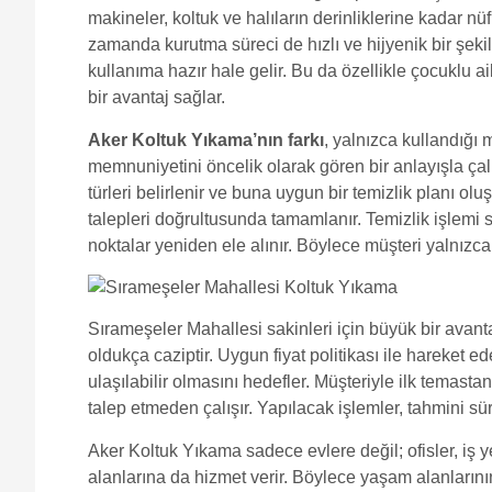
makineler, koltuk ve halıların derinliklerine kadar nü
zamanda kurutma süreci de hızlı ve hijyenik bir şekil
kullanıma hazır hale gelir. Bu da özellikle çocuklu ai
bir avantaj sağlar.
Aker Koltuk Yıkama’nın farkı
, yalnızca kullandığı 
memnuniyetini öncelik olarak gören bir anlayışla çalış
türleri belirlenir ve buna uygun bir temizlik planı oluş
talepleri doğrultusunda tamamlanır. Temizlik işlemi
noktalar yeniden ele alınır. Böylece müşteri yalnızca 
Sırameşeler Mahallesi sakinleri için büyük bir ava
oldukça caziptir. Uygun fiyat politikası ile hareket 
ulaşılabilir olmasını hedefler. Müşteriyle ilk temastan i
talep etmeden çalışır. Yapılacak işlemler, tahmini sür
Aker Koltuk Yıkama sadece evlere değil; ofisler, iş yer
alanlarına da hizmet verir. Böylece yaşam alanlarını