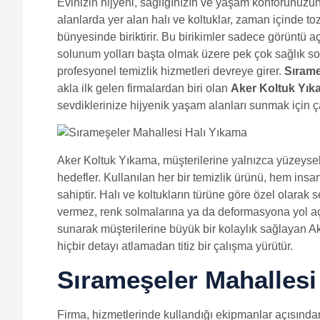
Evinizin hijyeni, sağlığınızın ve yaşam konforunuzun t
alanlarda yer alan halı ve koltuklar, zaman içinde toz
bünyesinde biriktirir. Bu birikimler sadece görüntü 
solunum yolları başta olmak üzere pek çok sağlık sor
profesyonel temizlik hizmetleri devreye girer.
Sırame
akla ilk gelen firmalardan biri olan
Aker Koltuk Yık
sevdiklerinize hijyenik yaşam alanları sunmak için ç
Aker Koltuk Yıkama, müşterilerine yalnızca yüzeysel 
hedefler. Kullanılan her bir temizlik ürünü, hem ins
sahiptir. Halı ve koltukların türüne göre özel olarak s
vermez, renk solmalarına ya da deformasyona yol aç
sunarak müşterilerine büyük bir kolaylık sağlayan Ak
hiçbir detayı atlamadan titiz bir çalışma yürütür.
Sırameşeler Mahallesi
Firma, hizmetlerinde kullandığı ekipmanlar açısınd