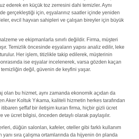
fuz ederek en küçük toz zerresini dahi temizler. Aynı
de gerçekleştiği için, eşyalarınız saatler içinde yeniden
leler, evcil hayvan sahipleri ve çalışan bireyler için büyük
malzeme ve ekipmanlarla sınırlı değildir. Firma, müşteri
ır. Temizlik öncesinde eşyaların yapısı analiz edilir, leke
turulur. Her işlem, titizlikle takip edilerek, müşterinin
 sonrasında ise eşyalar incelenerek, varsa gözden kaçan
temizliğin değil, güvenin de keyfini yaşar.
ntaj olan bu hizmet, aynı zamanda ekonomik açıdan da
eden Aker Koltuk Yıkama, kaliteli hizmetin herkes tarafından
tibaren şeffaf bir iletişim kuran firma, hiçbir gizli ücret
e ve ücret bilgisi, önceden detaylı olarak paylaşılır.
leri, düğün salonları, kafeler, oteller gibi farklı kullanım
n yanı sıra çalışma ortamlarında da hijyenin ön planda