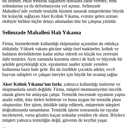
bu ürünler, etkili temizlik sağlarken dokulara zarar vermez, renk
rya
solmalarına ya da deformasyona yol açmaz. Selimzade
Mahallesi’nde yerinde temizlik hizmeti sunarak müşterilerine büyük
nel
bir kolaylık sağlayan Aker Koltuk Yıkama, evinize gelen uzman
ekibiyle birlikte hiçbir detayı atlamadan titiz bir çalışma yürütür.
nel
Selimzade Mahallesi Halı Yıkama
riş
Firma, hizmetlerinde kullandığı ekipmanlar açısından da oldukça
iddialıdır. Yüksek vakum gücüne sahip özel makineler, koltuk ve
halıların derinliklerine kadar nüfuz ederek en küçük toz zerresini
dahi temizler. Aynı zamanda kurutma süreci de hızlı ve hijyenik bir
şekilde gerçekleştiği için, eşyalarınız saatler içinde yeniden
kullanıma hazır hale gelir. Bu da özellikle çocuklu aileler, evcil
hayvan sahipleri ve çalışan bireyler için büyük bir avantaj sağlar.
Aker Koltuk Yıkama’nın farkı
, yalnızca kullandığı malzeme ve
ekipmanlarla sınırlı değildir. Firma, müşteri memnuniyetini öncelik
olarak gören bir anlayışla çalışır. Temizlik öncesinde eşyaların yapısı
analiz edilir, leke türleri belirlenir ve buna uygun bir temizlik planı
is
oluşturulur. Her işlem, titizlikle takip edilerek, müşterinin talepleri
doğrultusunda tamamlanır. Temizlik işlemi sonrasında ise eşyalar
is
incelenerek, varsa gözden kaçan noktalar yeniden ele alınır. Böylece
müşteri yalnızca temizliğin değil, güvenin de keyfini yaşar.
link shortener