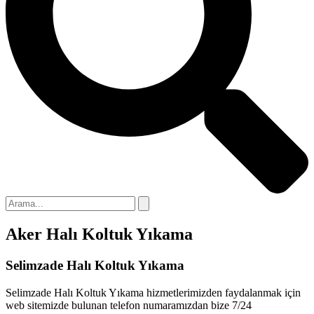
nel
nel
nel
nel
nel
nel
nel
nel
Aker Halı Koltuk Yıkama
nel
nel
Selimzade Halı Koltuk Yıkama
nel
Selimzade Halı Koltuk Yıkama hizmetlerimizden faydalanmak için
web sitemizde bulunan telefon numaramızdan bize 7/24
nel