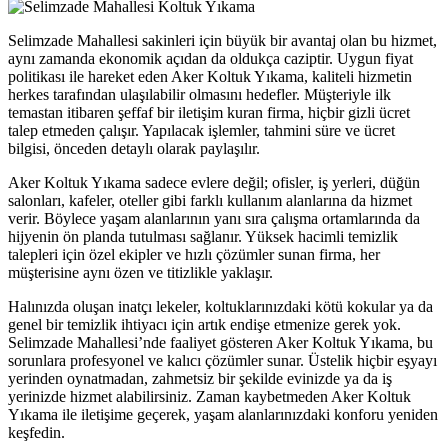
Selimzade Mahallesi sakinleri için büyük bir avantaj olan bu hizmet,
aynı zamanda ekonomik açıdan da oldukça caziptir. Uygun fiyat
politikası ile hareket eden Aker Koltuk Yıkama, kaliteli hizmetin
herkes tarafından ulaşılabilir olmasını hedefler. Müşteriyle ilk
temastan itibaren şeffaf bir iletişim kuran firma, hiçbir gizli ücret
talep etmeden çalışır. Yapılacak işlemler, tahmini süre ve ücret
bilgisi, önceden detaylı olarak paylaşılır.
orum
Aker Koltuk Yıkama sadece evlere değil; ofisler, iş yerleri, düğün
t
salonları, kafeler, oteller gibi farklı kullanım alanlarına da hizmet
verir. Böylece yaşam alanlarının yanı sıra çalışma ortamlarında da
hijyenin ön planda tutulması sağlanır. Yüksek hacimli temizlik
talepleri için özel ekipler ve hızlı çözümler sunan firma, her
müşterisine aynı özen ve titizlikle yaklaşır.
ama
Halınızda oluşan inatçı lekeler, koltuklarınızdaki kötü kokular ya da
ort
genel bir temizlik ihtiyacı için artık endişe etmenize gerek yok.
Selimzade Mahallesi’nde faaliyet gösteren Aker Koltuk Yıkama, bu
sorunlara profesyonel ve kalıcı çözümler sunar. Üstelik hiçbir eşyayı
yerinden oynatmadan, zahmetsiz bir şekilde evinizde ya da iş
yerinizde hizmet alabilirsiniz. Zaman kaybetmeden Aker Koltuk
Yıkama ile iletişime geçerek, yaşam alanlarınızdaki konforu yeniden
keşfedin.