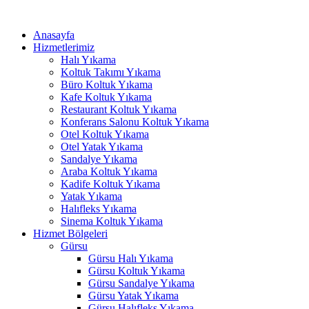
İçeriğe
nel
atla
Anasayfa
nel
Hizmetlerimiz
Halı Yıkama
ketleri
Koltuk Takımı Yıkama
Büro Koltuk Yıkama
Kafe Koltuk Yıkama
Restaurant Koltuk Yıkama
Konferans Salonu Koltuk Yıkama
Otel Koltuk Yıkama
Otel Yatak Yıkama
Sandalye Yıkama
Araba Koltuk Yıkama
Kadife Koltuk Yıkama
nel
Yatak Yıkama
Halıfleks Yıkama
nel
Sinema Koltuk Yıkama
nel
Hizmet Bölgeleri
Gürsu
nel
Gürsu Halı Yıkama
Gürsu Koltuk Yıkama
nel
Gürsu Sandalye Yıkama
Gürsu Yatak Yıkama
nel
Gürsu Halıfleks Yıkama