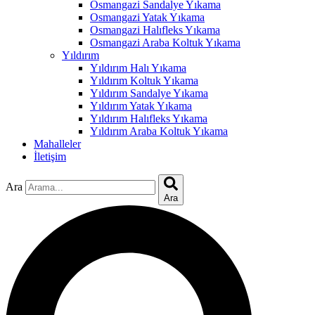
Osmangazi Sandalye Yıkama
Osmangazi Yatak Yıkama
nk
Osmangazi Halıfleks Yıkama
Osmangazi Araba Koltuk Yıkama
Yıldırım
Yıldırım Halı Yıkama
Yıldırım Koltuk Yıkama
Yıldırım Sandalye Yıkama
ın al
Yıldırım Yatak Yıkama
Yıldırım Halıfleks Yıkama
nel
Yıldırım Araba Koltuk Yıkama
Mahalleler
nel
İletişim
nel
Ara
nel
Ara
nel
nel
nel
nel
nel