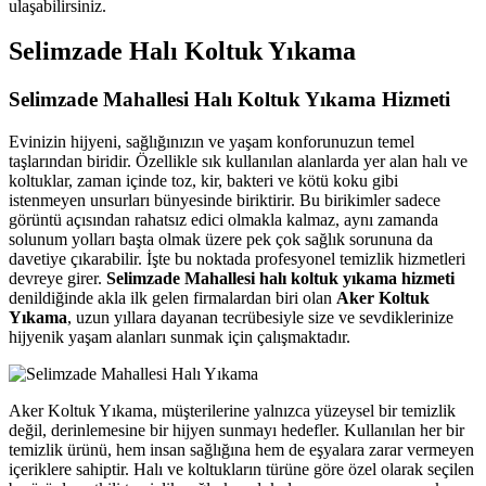
ulaşabilirsiniz.
nel
Selimzade Halı Koltuk Yıkama
nel
Selimzade Mahallesi Halı Koltuk Yıkama Hizmeti
ın al
anel
Evinizin hijyeni, sağlığınızın ve yaşam konforunuzun temel
taşlarından biridir. Özellikle sık kullanılan alanlarda yer alan halı ve
anel
koltuklar, zaman içinde toz, kir, bakteri ve kötü koku gibi
istenmeyen unsurları bünyesinde biriktirir. Bu birikimler sadece
anel
görüntü açısından rahatsız edici olmakla kalmaz, aynı zamanda
solunum yolları başta olmak üzere pek çok sağlık sorununa da
anel
davetiye çıkarabilir. İşte bu noktada profesyonel temizlik hizmetleri
devreye girer.
Selimzade Mahallesi halı koltuk yıkama hizmeti
anel
denildiğinde akla ilk gelen firmalardan biri olan
Aker Koltuk
Yıkama
, uzun yıllara dayanan tecrübesiyle size ve sevdiklerinize
anel
hijyenik yaşam alanları sunmak için çalışmaktadır.
anel
anel
Aker Koltuk Yıkama, müşterilerine yalnızca yüzeysel bir temizlik
değil, derinlemesine bir hijyen sunmayı hedefler. Kullanılan her bir
anel
temizlik ürünü, hem insan sağlığına hem de eşyalara zarar vermeyen
nel
içeriklere sahiptir. Halı ve koltukların türüne göre özel olarak seçilen