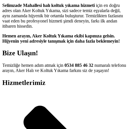
cel adres
Selimzade Mahallesi halı koltuk yıkama hizmeti
için en doğru
adres olan Aker Koltuk Yıkama, sizi sadece temiz eşyalarla değil,
iriş
aynı zamanda hijyenik bir ortamla buluşturur. Temizlikten fazlasını
vaat eden bu profesyonel hizmeti şimdi deneyin, farkı ilk andan
itibaren hissedin.
l giriş
Hemen arayın, Aker Koltuk Yıkama ekibi kapınıza gelsin.
Hijyenin yeni adresiyle tanışmak için daha fazla beklemeyin!
giriş
Bize Ulaşın!
Temizliğe hemen adım atmak için
0534 885 46 32
numaralı telefonu
riş
arayın, Aker Halı ve Koltuk Yıkama farkını siz de yaşayın!
 mg
Hizmetlerimiz
mg
fiyatları