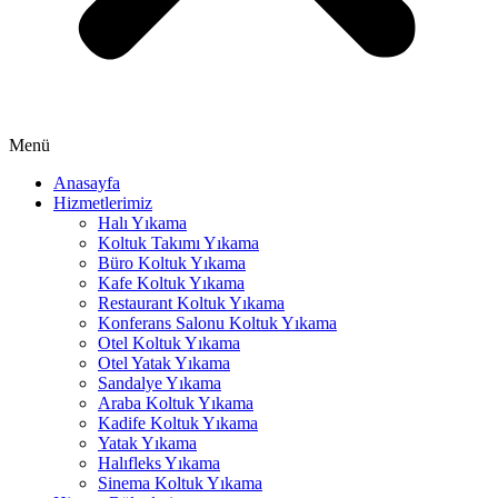
nel
nel
nel
nel
Menü
nel
Anasayfa
Hizmetlerimiz
Halı Yıkama
Koltuk Takımı Yıkama
Büro Koltuk Yıkama
anel
Kafe Koltuk Yıkama
Restaurant Koltuk Yıkama
Konferans Salonu Koltuk Yıkama
Otel Koltuk Yıkama
anel
Otel Yatak Yıkama
Sandalye Yıkama
Araba Koltuk Yıkama
Kadife Koltuk Yıkama
anel
Yatak Yıkama
Halıfleks Yıkama
anel
Sinema Koltuk Yıkama