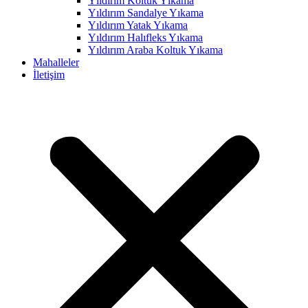
Yıldırım Koltuk Yıkama
Yıldırım Sandalye Yıkama
nel
Yıldırım Yatak Yıkama
nel
Yıldırım Halıfleks Yıkama
Yıldırım Araba Koltuk Yıkama
nel
Mahalleler
İletişim
nel
nel
nel
nel
nel
nel
nel
nel
nel
nel