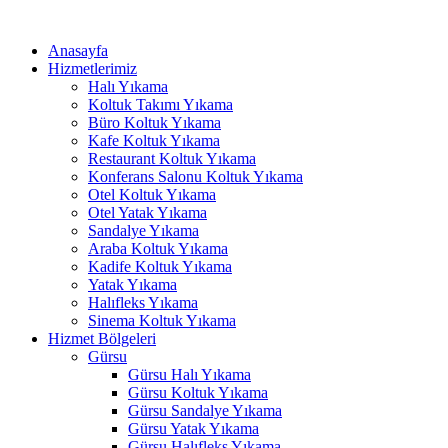
İçeriğe
atla
Anasayfa
Hizmetlerimiz
Halı Yıkama
Koltuk Takımı Yıkama
Büro Koltuk Yıkama
Kafe Koltuk Yıkama
Restaurant Koltuk Yıkama
Konferans Salonu Koltuk Yıkama
Otel Koltuk Yıkama
Otel Yatak Yıkama
Sandalye Yıkama
Araba Koltuk Yıkama
Kadife Koltuk Yıkama
Yatak Yıkama
Halıfleks Yıkama
Sinema Koltuk Yıkama
Hizmet Bölgeleri
Gürsu
Gürsu Halı Yıkama
Gürsu Koltuk Yıkama
Gürsu Sandalye Yıkama
Gürsu Yatak Yıkama
Gürsu Halıfleks Yıkama