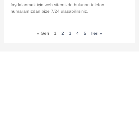
faydalanmak için web sitemizde bulunan telefon
numaramızdan bize 7/24 ulaşabilirsiniz.
« Geri
1
2
3
4
5
İleri »
k shortener
m