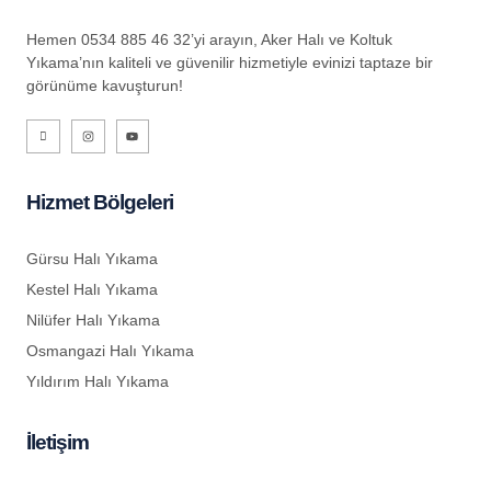
t
Hemen 0534 885 46 32’yi arayın, Aker Halı ve Koltuk
Yıkama’nın kaliteli ve güvenilir hizmetiyle evinizi taptaze bir
görünüme kavuşturun!
 adres
Hizmet Bölgeleri
Gürsu Halı Yıkama
Kestel Halı Yıkama
riş
Nilüfer Halı Yıkama
iş
Osmangazi Halı Yıkama
Yıldırım Halı Yıkama
İletişim