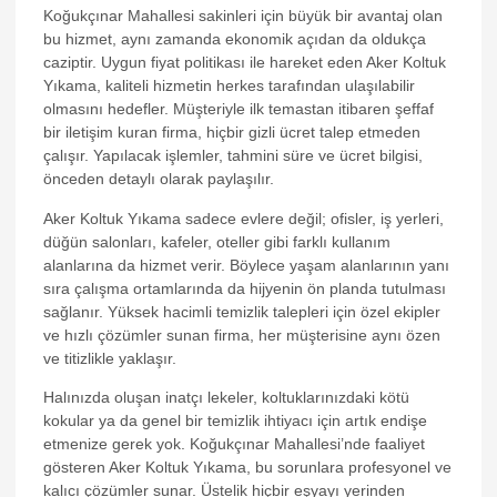
Koğukçınar Mahallesi sakinleri için büyük bir avantaj olan
bu hizmet, aynı zamanda ekonomik açıdan da oldukça
caziptir. Uygun fiyat politikası ile hareket eden Aker Koltuk
Yıkama, kaliteli hizmetin herkes tarafından ulaşılabilir
olmasını hedefler. Müşteriyle ilk temastan itibaren şeffaf
bir iletişim kuran firma, hiçbir gizli ücret talep etmeden
çalışır. Yapılacak işlemler, tahmini süre ve ücret bilgisi,
önceden detaylı olarak paylaşılır.
Aker Koltuk Yıkama sadece evlere değil; ofisler, iş yerleri,
düğün salonları, kafeler, oteller gibi farklı kullanım
alanlarına da hizmet verir. Böylece yaşam alanlarının yanı
sıra çalışma ortamlarında da hijyenin ön planda tutulması
sağlanır. Yüksek hacimli temizlik talepleri için özel ekipler
ve hızlı çözümler sunan firma, her müşterisine aynı özen
ve titizlikle yaklaşır.
Halınızda oluşan inatçı lekeler, koltuklarınızdaki kötü
kokular ya da genel bir temizlik ihtiyacı için artık endişe
etmenize gerek yok. Koğukçınar Mahallesi’nde faaliyet
gösteren Aker Koltuk Yıkama, bu sorunlara profesyonel ve
kalıcı çözümler sunar. Üstelik hiçbir eşyayı yerinden