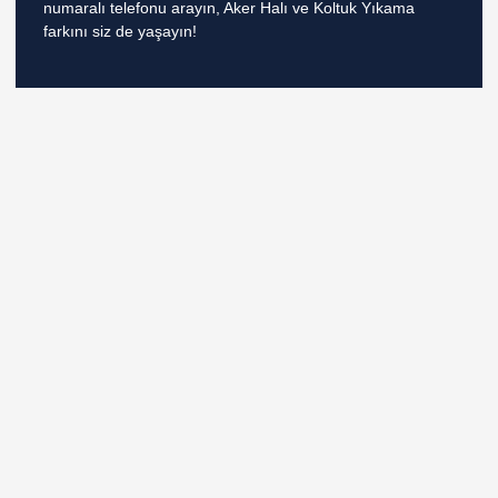
numaralı telefonu arayın, Aker Halı ve Koltuk Yıkama
k panel
farkını siz de yaşayın!
k panel
k panel
k panel
k panel
k panel
k
k panel
k panel
k panel
k panel
k panel
k panel