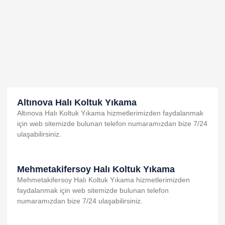
k panel
k panel
k panel
k panel
k panel
k satın al
Altınova Halı Koltuk Yıkama
Altınova Halı Koltuk Yıkama hizmetlerimizden faydalanmak
k Panel
için web sitemizde bulunan telefon numaramızdan bize 7/24
ulaşabilirsiniz.
k Panel
k Panel
Mehmetakifersoy Halı Koltuk Yıkama
k Panel
Mehmetakifersoy Halı Koltuk Yıkama hizmetlerimizden
k Panel
faydalanmak için web sitemizde bulunan telefon
numaramızdan bize 7/24 ulaşabilirsiniz.
k Panel