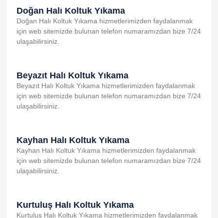
k Panel
Doğan Halı Koltuk Yıkama
k Panel
Doğan Halı Koltuk Yıkama hizmetlerimizden faydalanmak
için web sitemizde bulunan telefon numaramızdan bize 7/24
k Panel
ulaşabilirsiniz.
k panel
sakarya
Beyazıt Halı Koltuk Yıkama
Beyazıt Halı Koltuk Yıkama hizmetlerimizden faydalanmak
k panel
için web sitemizde bulunan telefon numaramızdan bize 7/24
k panel
ulaşabilirsiniz.
k giriş
Kayhan Halı Koltuk Yıkama
Kayhan Halı Koltuk Yıkama hizmetlerimizden faydalanmak
için web sitemizde bulunan telefon numaramızdan bize 7/24
ulaşabilirsiniz.
Kurtuluş Halı Koltuk Yıkama
no
Kurtuluş Halı Koltuk Yıkama hizmetlerimizden faydalanmak