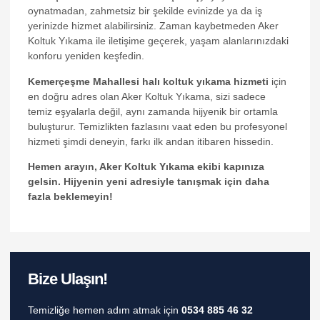
oynatmadan, zahmetsiz bir şekilde evinizde ya da iş
k
yerinizde hizmet alabilirsiniz. Zaman kaybetmeden Aker
Koltuk Yıkama ile iletişime geçerek, yaşam alanlarınızdaki
k
konforu yeniden keşfedin.
cklink
Kemerçeşme Mahallesi halı koltuk yıkama hizmeti
için
en doğru adres olan Aker Koltuk Yıkama, sizi sadece
k
temiz eşyalarla değil, aynı zamanda hijyenik bir ortamla
buluşturur. Temizlikten fazlasını vaat eden bu profesyonel
k
hizmeti şimdi deneyin, farkı ilk andan itibaren hissedin.
k satın al
Hemen arayın, Aker Koltuk Yıkama ekibi kapınıza
k panel
gelsin. Hijyenin yeni adresiyle tanışmak için daha
fazla beklemeyin!
k panel
k panel
k panel
Bize Ulaşın!
k panel
k panel
Temizliğe hemen adım atmak için
0534 885 46 32