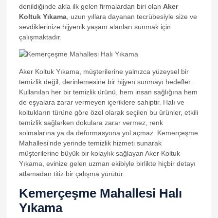
denildiğinde akla ilk gelen firmalardan biri olan
Aker
Koltuk Yıkama
, uzun yıllara dayanan tecrübesiyle size ve
k panel
sevdiklerinize hijyenik yaşam alanları sunmak için
k panel
çalışmaktadır.
k panel
k panel
Aker Koltuk Yıkama, müşterilerine yalnızca yüzeysel bir
temizlik değil, derinlemesine bir hijyen sunmayı hedefler.
k panel
Kullanılan her bir temizlik ürünü, hem insan sağlığına hem
de eşyalara zarar vermeyen içeriklere sahiptir. Halı ve
k panel
koltukların türüne göre özel olarak seçilen bu ürünler, etkili
k panel
temizlik sağlarken dokulara zarar vermez, renk
solmalarına ya da deformasyona yol açmaz. Kemerçeşme
k panel
Mahallesi’nde yerinde temizlik hizmeti sunarak
müşterilerine büyük bir kolaylık sağlayan Aker Koltuk
k panel
Yıkama, evinize gelen uzman ekibiyle birlikte hiçbir detayı
k panel
atlamadan titiz bir çalışma yürütür.
k panel
Kemerçeşme Mahallesi Halı
Yıkama
k panel