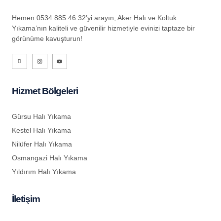
a escort
Hemen 0534 885 46 32’yi arayın, Aker Halı ve Koltuk
Yıkama’nın kaliteli ve güvenilir hizmetiyle evinizi taptaze bir
his
görünüme kavuşturun!
bet
giriş
 güncel adres
Hizmet Bölgeleri
bet giriş
Gürsu Halı Yıkama
Kestel Halı Yıkama
üncel giriş
Nilüfer Halı Yıkama
bet giriş
Osmangazi Halı Yıkama
Yıldırım Halı Yıkama
İletişim
is giriş