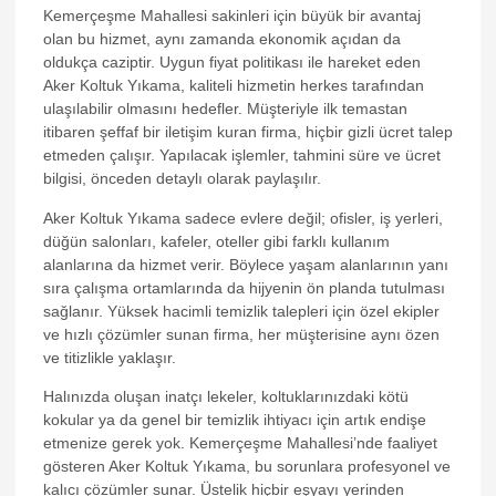
Kemerçeşme Mahallesi sakinleri için büyük bir avantaj
k Panel
olan bu hizmet, aynı zamanda ekonomik açıdan da
oldukça caziptir. Uygun fiyat politikası ile hareket eden
k panel
Aker Koltuk Yıkama, kaliteli hizmetin herkes tarafından
Oku
ulaşılabilir olmasını hedefler. Müşteriyle ilk temastan
itibaren şeffaf bir iletişim kuran firma, hiçbir gizli ücret talep
k
etmeden çalışır. Yapılacak işlemler, tahmini süre ve ücret
bilgisi, önceden detaylı olarak paylaşılır.
k panel
Aker Koltuk Yıkama sadece evlere değil; ofisler, iş yerleri,
k panel
düğün salonları, kafeler, oteller gibi farklı kullanım
k panel
alanlarına da hizmet verir. Böylece yaşam alanlarının yanı
sıra çalışma ortamlarında da hijyenin ön planda tutulması
k Panel
sağlanır. Yüksek hacimli temizlik talepleri için özel ekipler
ve hızlı çözümler sunan firma, her müşterisine aynı özen
k
ve titizlikle yaklaşır.
k
Halınızda oluşan inatçı lekeler, koltuklarınızdaki kötü
k
kokular ya da genel bir temizlik ihtiyacı için artık endişe
etmenize gerek yok. Kemerçeşme Mahallesi’nde faaliyet
k panel
gösteren Aker Koltuk Yıkama, bu sorunlara profesyonel ve
kalıcı çözümler sunar. Üstelik hiçbir eşyayı yerinden
k panel