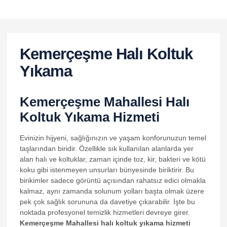
k panel
k panel
k panel
Kemerçeşme Halı Koltuk
k panel
Yıkama
k panel
Kemerçeşme Mahallesi Halı
k panel
Koltuk Yıkama Hizmeti
k panel
k panel
Evinizin hijyeni, sağlığınızın ve yaşam konforunuzun temel
taşlarından biridir. Özellikle sık kullanılan alanlarda yer
k panel
alan halı ve koltuklar, zaman içinde toz, kir, bakteri ve kötü
koku gibi istenmeyen unsurları bünyesinde biriktirir. Bu
k satın al
birikimler sadece görüntü açısından rahatsız edici olmakla
k satın al
kalmaz, aynı zamanda solunum yolları başta olmak üzere
pek çok sağlık sorununa da davetiye çıkarabilir. İşte bu
k panel
noktada profesyonel temizlik hizmetleri devreye girer.
Kemerçeşme Mahallesi halı koltuk yıkama hizmeti
k panel