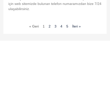
no
için web sitemizde bulunan telefon numaramızdan bize 7/24
ulaşabilirsiniz.
 giris
 giris
« Geri
1
2
3
4
5
İleri »
ney link shortener
bet
bet
g Forum
escort
giriş
lex
yıkama