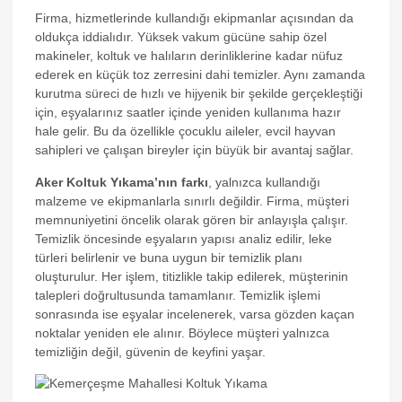
k panel
Firma, hizmetlerinde kullandığı ekipmanlar açısından da
oldukça iddialıdır. Yüksek vakum gücüne sahip özel
k panel
makineler, koltuk ve halıların derinliklerine kadar nüfuz
k panel
ederek en küçük toz zerresini dahi temizler. Aynı zamanda
kurutma süreci de hızlı ve hijyenik bir şekilde gerçekleştiği
k panel
için, eşyalarınız saatler içinde yeniden kullanıma hazır
hale gelir. Bu da özellikle çocuklu aileler, evcil hayvan
k panel
sahipleri ve çalışan bireyler için büyük bir avantaj sağlar.
k panel
Aker Koltuk Yıkama’nın farkı
, yalnızca kullandığı
ti
malzeme ve ekipmanlarla sınırlı değildir. Firma, müşteri
memnuniyetini öncelik olarak gören bir anlayışla çalışır.
k
Temizlik öncesinde eşyaların yapısı analiz edilir, leke
türleri belirlenir ve buna uygun bir temizlik planı
k Panel
oluşturulur. Her işlem, titizlikle takip edilerek, müşterinin
talepleri doğrultusunda tamamlanır. Temizlik işlemi
k
sonrasında ise eşyalar incelenerek, varsa gözden kaçan
k Panel
noktalar yeniden ele alınır. Böylece müşteri yalnızca
temizliğin değil, güvenin de keyfini yaşar.
oku
k Panel