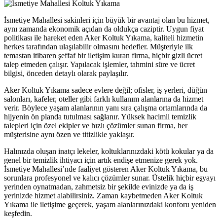
İsmetiye Mahallesi sakinleri için büyük bir avantaj olan bu hizmet,
aynı zamanda ekonomik açıdan da oldukça caziptir. Uygun fiyat
politikası ile hareket eden Aker Koltuk Yıkama, kaliteli hizmetin
herkes tarafından ulaşılabilir olmasını hedefler. Müşteriyle ilk
temastan itibaren şeffaf bir iletişim kuran firma, hiçbir gizli ücret
talep etmeden çalışır. Yapılacak işlemler, tahmini süre ve ücret
bilgisi, önceden detaylı olarak paylaşılır.
Aker Koltuk Yıkama sadece evlere değil; ofisler, iş yerleri, düğün
salonları, kafeler, oteller gibi farklı kullanım alanlarına da hizmet
verir. Böylece yaşam alanlarının yanı sıra çalışma ortamlarında da
hijyenin ön planda tutulması sağlanır. Yüksek hacimli temizlik
talepleri için özel ekipler ve hızlı çözümler sunan firma, her
müşterisine aynı özen ve titizlikle yaklaşır.
Halınızda oluşan inatçı lekeler, koltuklarınızdaki kötü kokular ya da
genel bir temizlik ihtiyacı için artık endişe etmenize gerek yok.
İsmetiye Mahallesi’nde faaliyet gösteren Aker Koltuk Yıkama, bu
sorunlara profesyonel ve kalıcı çözümler sunar. Üstelik hiçbir eşyayı
yerinden oynatmadan, zahmetsiz bir şekilde evinizde ya da iş
yerinizde hizmet alabilirsiniz. Zaman kaybetmeden Aker Koltuk
Yıkama ile iletişime geçerek, yaşam alanlarınızdaki konforu yeniden
keşfedin.