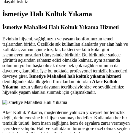
ulaşabilirsiniz.
İsmetiye Halı Koltuk Yıkama
İsmetiye Mahallesi Halı Koltuk Yıkama Hizmeti
Evinizin hijyeni, sağlığınızın ve yaşam konforunuzun temel
taşlarından biridir. Özellikle sık kullanılan alanlarda yer alan halı ve
koltuklar, zaman içinde toz, kir, bakteri ve kötü koku gibi
istenmeyen unsurları bünyesinde biriktirir. Bu birikimler sadece
görüntü açısından rahatsız edici olmakla kalmaz, aynı zamanda
solunum yolları başta olmak üzere pek çok sağlık sorununa da
davetiye çıkarabilir. İşte bu noktada profesyonel temizlik hizmetleri
devreye girer.
İsmetiye Mahallesi halı koltuk yıkama hizmeti
denildiğinde akla ilk gelen firmalardan biri olan
Aker Koltuk
Yıkama
, uzun yıllara dayanan tecrübesiyle size ve sevdiklerinize
hijyenik yaşam alanları sunmak için çalışmaktadır.
Aker Koltuk Yıkama, müşterilerine yalnızca yüzeysel bir temizlik
değil, derinlemesine bir hijyen sunmayı hedefler. Kullanılan her bir
temizlik ürünü, hem insan sağlığına hem de eşyalara zarar vermeyen
içeriklere sahiptir. Halı ve koltukların türüne göre özel olarak seçilen