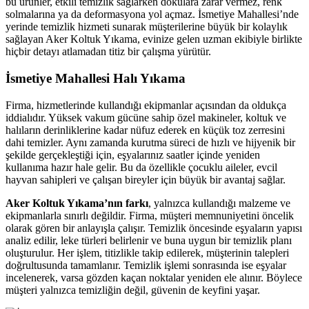
bu ürünler, etkili temizlik sağlarken dokulara zarar vermez, renk
solmalarına ya da deformasyona yol açmaz. İsmetiye Mahallesi’nde
yerinde temizlik hizmeti sunarak müşterilerine büyük bir kolaylık
sağlayan Aker Koltuk Yıkama, evinize gelen uzman ekibiyle birlikte
hiçbir detayı atlamadan titiz bir çalışma yürütür.
İsmetiye Mahallesi Halı Yıkama
Firma, hizmetlerinde kullandığı ekipmanlar açısından da oldukça
iddialıdır. Yüksek vakum gücüne sahip özel makineler, koltuk ve
halıların derinliklerine kadar nüfuz ederek en küçük toz zerresini
dahi temizler. Aynı zamanda kurutma süreci de hızlı ve hijyenik bir
şekilde gerçekleştiği için, eşyalarınız saatler içinde yeniden
kullanıma hazır hale gelir. Bu da özellikle çocuklu aileler, evcil
hayvan sahipleri ve çalışan bireyler için büyük bir avantaj sağlar.
Aker Koltuk Yıkama’nın farkı
, yalnızca kullandığı malzeme ve
ekipmanlarla sınırlı değildir. Firma, müşteri memnuniyetini öncelik
olarak gören bir anlayışla çalışır. Temizlik öncesinde eşyaların yapısı
analiz edilir, leke türleri belirlenir ve buna uygun bir temizlik planı
oluşturulur. Her işlem, titizlikle takip edilerek, müşterinin talepleri
doğrultusunda tamamlanır. Temizlik işlemi sonrasında ise eşyalar
incelenerek, varsa gözden kaçan noktalar yeniden ele alınır. Böylece
müşteri yalnızca temizliğin değil, güvenin de keyfini yaşar.
tener