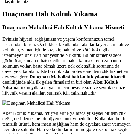
ulaşabilirsiniz.
acklink panel
Duaçınarı Halı Koltuk Yıkama
acklink panel
Duaçınarı Mahallesi Halı Koltuk Yıkama Hizmeti
acklink satın al
acklink Panel
Evinizin hijyeni, sağlığınızın ve yaşam konforunuzun temel
taşlarından biridir. Özellikle sık kullanılan alanlarda yer alan halı ve
acklink Panel
koltuklar, zaman içinde toz, kir, bakteri ve kötü koku gibi
istenmeyen unsurları bünyesinde biriktirir. Bu birikimler sadece
acklink Panel
görüntü açısından rahatsız edici olmakla kalmaz, aynı zamanda
solunum yolları başta olmak üzere pek çok sağlık sorununa da
acklink Panel
davetiye çıkarabilir. İşte bu noktada profesyonel temizlik hizmetleri
devreye girer.
Duaçınarı Mahallesi halı koltuk yıkama hizmeti
acklink Panel
denildiğinde akla ilk gelen firmalardan biri olan
Aker Koltuk
Yıkama
, uzun yıllara dayanan tecrübesiyle size ve sevdiklerinize
acklink Panel
hijyenik yaşam alanları sunmak için çalışmaktadır.
acklink Panel
acklink Panel
Aker Koltuk Yıkama, müşterilerine yalnızca yüzeysel bir temizlik
değil, derinlemesine bir hijyen sunmayı hedefler. Kullanılan her bir
acklink Panel
temizlik ürünü, hem insan sağlığına hem de eşyalara zarar vermeyen
acklink panel
içeriklere sahiptir. Halı ve koltukların türüne göre özel olarak seçilen