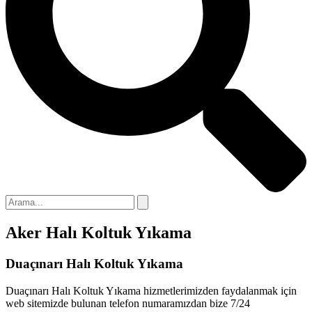
acklink panel
acklink panel
acklink panel
acklink
acklink panel
acklink panel
acklink panel
acklink panel
acklink panel
Aker Halı Koltuk Yıkama
acklink panel
acklink panel
Duaçınarı Halı Koltuk Yıkama
acklink panel
Duaçınarı Halı Koltuk Yıkama hizmetlerimizden faydalanmak için
web sitemizde bulunan telefon numaramızdan bize 7/24
acklink panel