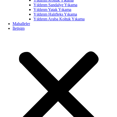
Yıldırım Koltuk Yıkama
Yıldırım Sandalye Yıkama
acklink panel
Yıldırım Yatak Yıkama
acklink panel
Yıldırım Halıfleks Yıkama
Yıldırım Araba Koltuk Yıkama
acklink panel
Mahalleler
İletişim
acklink panel
acklink panel
acklink panel
acklink panel
acklink panel
acklink panel
acklink panel
acklink panel
acklink panel
acklink panel