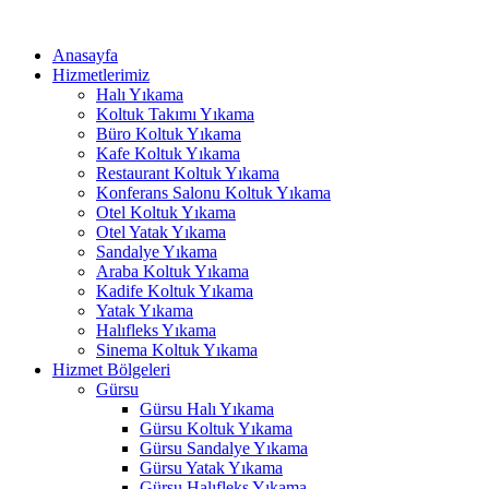
İçeriğe
acklink panel
atla
Anasayfa
acklink panel
Hizmetlerimiz
Halı Yıkama
acklink paketleri
Koltuk Takımı Yıkama
Büro Koltuk Yıkama
acklink
Kafe Koltuk Yıkama
Restaurant Koltuk Yıkama
acklink
Konferans Salonu Koltuk Yıkama
Otel Koltuk Yıkama
acklink
Otel Yatak Yıkama
Sandalye Yıkama
acklink
Araba Koltuk Yıkama
Kadife Koltuk Yıkama
acklink panel
Yatak Yıkama
Halıfleks Yıkama
acklink panel
Sinema Koltuk Yıkama
acklink panel
Hizmet Bölgeleri
Gürsu
acklink panel
Gürsu Halı Yıkama
Gürsu Koltuk Yıkama
acklink panel
Gürsu Sandalye Yıkama
Gürsu Yatak Yıkama
acklink panel
Gürsu Halıfleks Yıkama