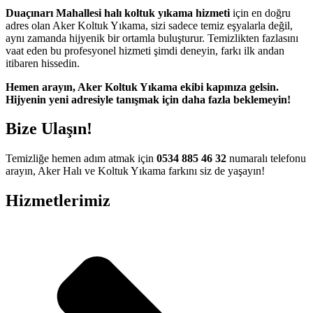
ipobet güncel adres
Duaçınarı Mahallesi halı koltuk yıkama hizmeti
için en doğru
adres olan Aker Koltuk Yıkama, sizi sadece temiz eşyalarla değil,
oliganbet giriş
aynı zamanda hijyenik bir ortamla buluşturur. Temizlikten fazlasını
vaat eden bu profesyonel hizmeti şimdi deneyin, farkı ilk andan
ipobet
itibaren hissedin.
ixbet güncel giriş
Hemen arayın, Aker Koltuk Yıkama ekibi kapınıza gelsin.
Hijyenin yeni adresiyle tanışmak için daha fazla beklemeyin!
atadorbet giriş
ixbet
Bize Ulaşın!
ojobet
Temizliğe hemen adım atmak için
0534 885 46 32
numaralı telefonu
arsbahis giriş
arayın, Aker Halı ve Koltuk Yıkama farkını siz de yaşayın!
iagra 100 mg
Hizmetlerimiz
alis fiyat
iagra fiyat
ialis 100 mg
iagra 2026 fiyatları