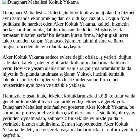
orno
Duaçınarı Mahallesi sakinleri için büyük bir avantaj olan bu hizmet,
ojobet
aynı zamanda ekonomik açıdan da oldukça caziptir. Uygun fiyat
politikası ile hareket eden Aker Koltuk Yıkama, kaliteli hizmetin
oliganbet
herkes tarafından ulaşılabilir olmasını hedefler. Müşteriyle ilk
temastan itibaren şeffaf bir iletişim kuran firma, hiçbir gizli ücret
oliganbet
talep etmeden çalışır. Yapılacak işlemler, tahmini süre ve ücret
bilgisi, önceden detaylı olarak paylaşılır.
acking Forum
Aker Koltuk Yıkama sadece evlere değil; ofisler, iş yerleri, düğün
ıbrıs escort
salonları, kafeler, oteller gibi farklı kullanım alanlarına da hizmet
ojobet giriş
verir. Böylece yaşam alanlarının yanı sıra çalışma ortamlarında da
hijyenin ön planda tutulması sağlanır. Yüksek hacimli temizlik
uscoflex
talepleri için özel ekipler ve hızlı çözümler sunan firma, her
müşterisine aynı özen ve titizlikle yaklaşır.
oltuk yıkama
Halınızda oluşan inatçı lekeler, koltuklarınızdaki kötü kokular ya da
apanca escort
genel bir temizlik ihtiyacı için artık endişe etmenize gerek yok.
Duaçınarı Mahallesi’nde faaliyet gösteren Aker Koltuk Yıkama, bu
arsbahis
sorunlara profesyonel ve kalıcı çözümler sunar. Üstelik hiçbir eşyayı
yerinden oynatmadan, zahmetsiz bir şekilde evinizde ya da iş
oliganbet
yerinizde hizmet alabilirsiniz. Zaman kaybetmeden Aker Koltuk
Yıkama ile iletişime geçerek, yaşam alanlarınızdaki konforu yeniden
ojobet giriş
keşfedin.