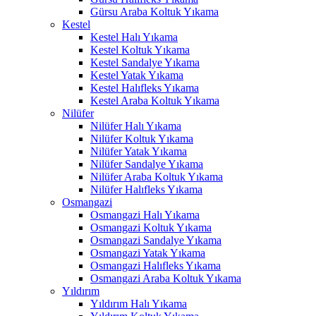
Gürsu Araba Koltuk Yıkama
acklink panel
Kestel
Kestel Halı Yıkama
acklink panel
Kestel Koltuk Yıkama
Kestel Sandalye Yıkama
acklink panel
Kestel Yatak Yıkama
Kestel Halıfleks Yıkama
acklink panel
Kestel Araba Koltuk Yıkama
Nilüfer
acklink panel
Nilüfer Halı Yıkama
acklink panel
Nilüfer Koltuk Yıkama
Nilüfer Yatak Yıkama
acklink panel
Nilüfer Sandalye Yıkama
Nilüfer Araba Koltuk Yıkama
acklink panel
Nilüfer Halıfleks Yıkama
Osmangazi
acklink panel
Osmangazi Halı Yıkama
Osmangazi Koltuk Yıkama
acklink satın al
Osmangazi Sandalye Yıkama
Osmangazi Yatak Yıkama
acklink satın al
Osmangazi Halıfleks Yıkama
Osmangazi Araba Koltuk Yıkama
acklink panel
Yıldırım
Yıldırım Halı Yıkama
acklink panel