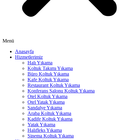
acklink panel
acklink panel
acklink panel
acklink panel
Menü
acklink panel
Anasayfa
Hizmetlerimiz
lluminati
Halı Yıkama
acklink
Koltuk Takımı Yıkama
Büro Koltuk Yıkama
acklink Panel
Kafe Koltuk Yıkama
Restaurant Koltuk Yıkama
acklink
Konferans Salonu Koltuk Yıkama
Otel Koltuk Yıkama
acklink Panel
Otel Yatak Yıkama
Sandalye Yıkama
asal oku
Araba Koltuk Yıkama
Kadife Koltuk Yıkama
acklink Panel
Yatak Yıkama
Halıfleks Yıkama
acklink Panel
Sinema Koltuk Yıkama