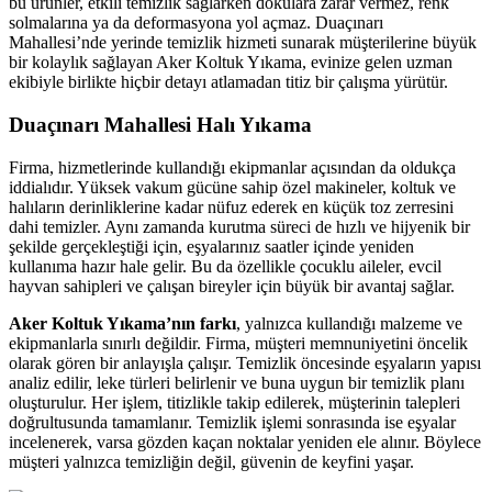
bu ürünler, etkili temizlik sağlarken dokulara zarar vermez, renk
scort sakarya
solmalarına ya da deformasyona yol açmaz. Duaçınarı
Mahallesi’nde yerinde temizlik hizmeti sunarak müşterilerine büyük
acklink panel
bir kolaylık sağlayan Aker Koltuk Yıkama, evinize gelen uzman
ekibiyle birlikte hiçbir detayı atlamadan titiz bir çalışma yürütür.
acklink panel
Duaçınarı Mahallesi Halı Yıkama
acklink giriş
Firma, hizmetlerinde kullandığı ekipmanlar açısından da oldukça
ojobet
iddialıdır. Yüksek vakum gücüne sahip özel makineler, koltuk ve
halıların derinliklerine kadar nüfuz ederek en küçük toz zerresini
ojobet
dahi temizler. Aynı zamanda kurutma süreci de hızlı ve hijyenik bir
ojobet
şekilde gerçekleştiği için, eşyalarınız saatler içinde yeniden
kullanıma hazır hale gelir. Bu da özellikle çocuklu aileler, evcil
ojobet
hayvan sahipleri ve çalışan bireyler için büyük bir avantaj sağlar.
dcasino
Aker Koltuk Yıkama’nın farkı
, yalnızca kullandığı malzeme ve
ekipmanlarla sınırlı değildir. Firma, müşteri memnuniyetini öncelik
dcasino
olarak gören bir anlayışla çalışır. Temizlik öncesinde eşyaların yapısı
analiz edilir, leke türleri belirlenir ve buna uygun bir temizlik planı
asibom giris
oluşturulur. Her işlem, titizlikle takip edilerek, müşterinin talepleri
doğrultusunda tamamlanır. Temizlik işlemi sonrasında ise eşyalar
asibom giris
incelenerek, varsa gözden kaçan noktalar yeniden ele alınır. Böylece
müşteri yalnızca temizliğin değil, güvenin de keyfini yaşar.
arn money link shortener