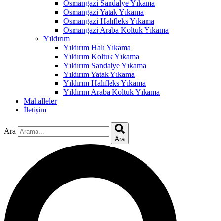
acklink
Osmangazi Sandalye Yıkama
Osmangazi Yatak Yıkama
uy Hacklink
Osmangazi Halıfleks Yıkama
Osmangazi Araba Koltuk Yıkama
acklink
Yıldırım
Yıldırım Halı Yıkama
acklink
Yıldırım Koltuk Yıkama
Yıldırım Sandalye Yıkama
acklink satın al
Yıldırım Yatak Yıkama
Yıldırım Halıfleks Yıkama
acklink panel
Yıldırım Araba Koltuk Yıkama
Mahalleler
acklink panel
İletişim
acklink panel
Ara
acklink panel
Ara
acklink panel
acklink panel
acklink panel
acklink panel
acklink panel