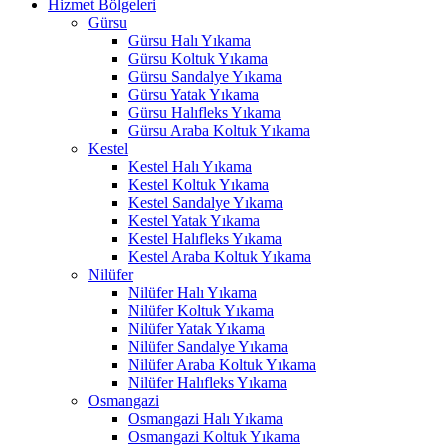
Hizmet Bölgeleri
acklink panel
Gürsu
Gürsu Halı Yıkama
asal Oku
Gürsu Koltuk Yıkama
acklink
Gürsu Sandalye Yıkama
Gürsu Yatak Yıkama
acklink panel
Gürsu Halıfleks Yıkama
Gürsu Araba Koltuk Yıkama
acklink panel
Kestel
Kestel Halı Yıkama
acklink panel
Kestel Koltuk Yıkama
Kestel Sandalye Yıkama
acklink Panel
Kestel Yatak Yıkama
Kestel Halıfleks Yıkama
acklink
Kestel Araba Koltuk Yıkama
Nilüfer
acklink
Nilüfer Halı Yıkama
Nilüfer Koltuk Yıkama
acklink
Nilüfer Yatak Yıkama
Nilüfer Sandalye Yıkama
acklink panel
Nilüfer Araba Koltuk Yıkama
acklink panel
Nilüfer Halıfleks Yıkama
Osmangazi
acklink
Osmangazi Halı Yıkama
Osmangazi Koltuk Yıkama