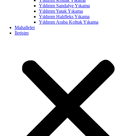
Yıldırım Koltuk Yıkama
Yıldırım Sandalye Yıkama
acklink panel
Yıldırım Yatak Yıkama
acklink panel
Yıldırım Halıfleks Yıkama
Yıldırım Araba Koltuk Yıkama
acklink panel
Mahalleler
İletişim
acklink panel
acklink panel
acklink panel
acklink panel
acklink panel
acklink panel
acklink panel
acklink panel
acklink panel
acklink panel