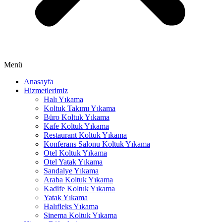
acklink panel
acklink panel
acklink panel
acklink panel
Menü
acklink panel
Anasayfa
Hizmetlerimiz
lluminati
Halı Yıkama
acklink
Koltuk Takımı Yıkama
Büro Koltuk Yıkama
acklink Panel
Kafe Koltuk Yıkama
Restaurant Koltuk Yıkama
acklink
Konferans Salonu Koltuk Yıkama
Otel Koltuk Yıkama
acklink Panel
Otel Yatak Yıkama
Sandalye Yıkama
asal oku
Araba Koltuk Yıkama
Kadife Koltuk Yıkama
acklink Panel
Yatak Yıkama
Halıfleks Yıkama
acklink Panel
Sinema Koltuk Yıkama