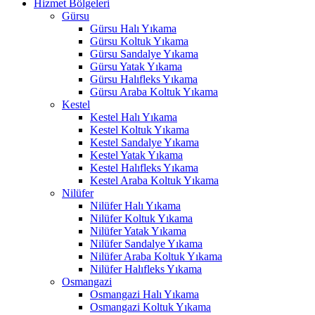
Hizmet Bölgeleri
acklink panel
Gürsu
Gürsu Halı Yıkama
asal Oku
Gürsu Koltuk Yıkama
acklink
Gürsu Sandalye Yıkama
Gürsu Yatak Yıkama
acklink panel
Gürsu Halıfleks Yıkama
Gürsu Araba Koltuk Yıkama
acklink panel
Kestel
Kestel Halı Yıkama
acklink panel
Kestel Koltuk Yıkama
Kestel Sandalye Yıkama
acklink Panel
Kestel Yatak Yıkama
Kestel Halıfleks Yıkama
acklink
Kestel Araba Koltuk Yıkama
Nilüfer
acklink
Nilüfer Halı Yıkama
Nilüfer Koltuk Yıkama
acklink
Nilüfer Yatak Yıkama
Nilüfer Sandalye Yıkama
acklink panel
Nilüfer Araba Koltuk Yıkama
acklink panel
Nilüfer Halıfleks Yıkama
Osmangazi
acklink
Osmangazi Halı Yıkama
Osmangazi Koltuk Yıkama