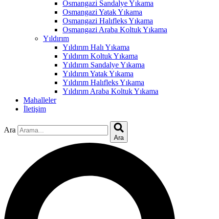
acklink
Osmangazi Sandalye Yıkama
Osmangazi Yatak Yıkama
uy Hacklink
Osmangazi Halıfleks Yıkama
Osmangazi Araba Koltuk Yıkama
acklink
Yıldırım
Yıldırım Halı Yıkama
acklink
Yıldırım Koltuk Yıkama
Yıldırım Sandalye Yıkama
acklink satın al
Yıldırım Yatak Yıkama
Yıldırım Halıfleks Yıkama
acklink panel
Yıldırım Araba Koltuk Yıkama
Mahalleler
acklink panel
İletişim
acklink panel
Ara
acklink panel
Ara
acklink panel
acklink panel
acklink panel
acklink panel
acklink panel