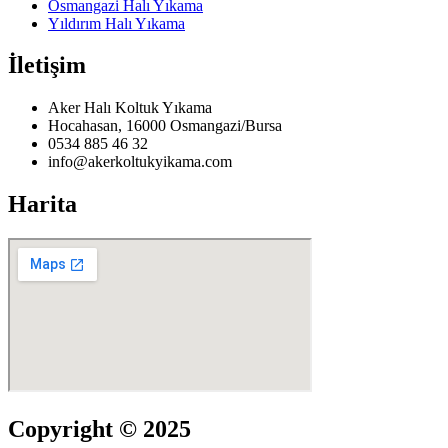
Osmangazi Halı Yıkama
Yıldırım Halı Yıkama
etvakti
İletişim
etvole
Aker Halı Koltuk Yıkama
Hocahasan, 16000 Osmangazi/Bursa
0534 885 46 32
info@akerkoltukyikama.com
Harita
Copyright © 2025