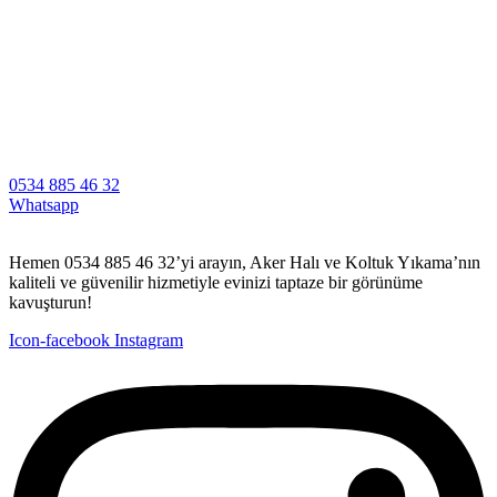
orno
erabet
ulibet
oliganbet
acking Forum
0534 885 46 32
ıbrıs escort
Whatsapp
ojobet giriş
Hemen 0534 885 46 32’yi arayın, Aker Halı ve Koltuk Yıkama’nın
uscoflex
kaliteli ve güvenilir hizmetiyle evinizi taptaze bir görünüme
kavuşturun!
oltuk yıkama
Icon-facebook
Instagram
apanca escort
arsbahis
oliganbet
ojobet giriş