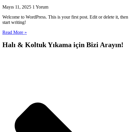
Mayıs 11, 2025
1 Yorum
acklink panel
Welcome to WordPress. This is your first post. Edit or delete it, then
acklink panel
start writing!
acklink satın al
Read More »
acklink Panel
Halı & Koltuk Yıkama için Bizi Arayın
!
acklink Panel
acklink Panel
acklink Panel
acklink Panel
acklink Panel
acklink Panel
acklink Panel
acklink Panel
acklink panel