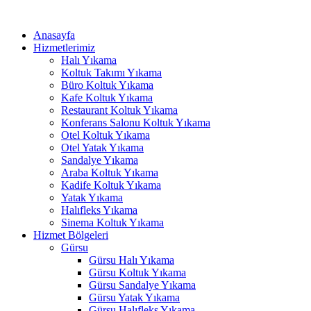
İçeriğe
acklink panel
atla
Anasayfa
acklink panel
Hizmetlerimiz
Halı Yıkama
acklink paketleri
Koltuk Takımı Yıkama
Büro Koltuk Yıkama
acklink
Kafe Koltuk Yıkama
Restaurant Koltuk Yıkama
acklink
Konferans Salonu Koltuk Yıkama
Otel Koltuk Yıkama
acklink
Otel Yatak Yıkama
Sandalye Yıkama
acklink
Araba Koltuk Yıkama
Kadife Koltuk Yıkama
acklink panel
Yatak Yıkama
Halıfleks Yıkama
acklink panel
Sinema Koltuk Yıkama
acklink panel
Hizmet Bölgeleri
Gürsu
acklink panel
Gürsu Halı Yıkama
Gürsu Koltuk Yıkama
acklink panel
Gürsu Sandalye Yıkama
Gürsu Yatak Yıkama
acklink panel
Gürsu Halıfleks Yıkama