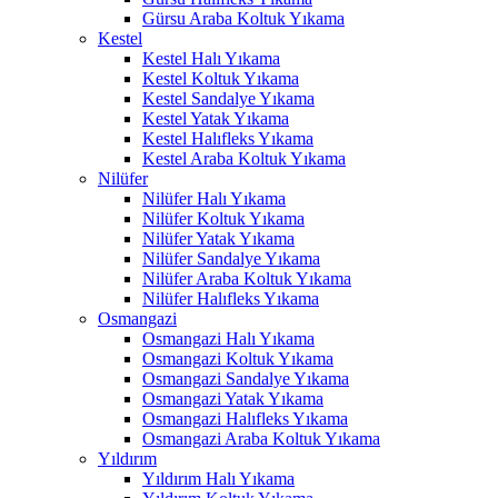
Gürsu Araba Koltuk Yıkama
acklink panel
Kestel
Kestel Halı Yıkama
acklink panel
Kestel Koltuk Yıkama
Kestel Sandalye Yıkama
acklink panel
Kestel Yatak Yıkama
Kestel Halıfleks Yıkama
acklink panel
Kestel Araba Koltuk Yıkama
Nilüfer
acklink panel
Nilüfer Halı Yıkama
acklink panel
Nilüfer Koltuk Yıkama
Nilüfer Yatak Yıkama
acklink panel
Nilüfer Sandalye Yıkama
Nilüfer Araba Koltuk Yıkama
acklink panel
Nilüfer Halıfleks Yıkama
Osmangazi
acklink panel
Osmangazi Halı Yıkama
Osmangazi Koltuk Yıkama
acklink satın al
Osmangazi Sandalye Yıkama
Osmangazi Yatak Yıkama
acklink satın al
Osmangazi Halıfleks Yıkama
Osmangazi Araba Koltuk Yıkama
acklink panel
Yıldırım
Yıldırım Halı Yıkama
acklink panel