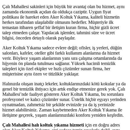
Çalı Mahallesi sakinleri için büyük bir avantaj olan bu hizmet, aynı
zamanda ekonomik açıdan da oldukça caziptir. Uygun fiyat
t
politikası ile hareket eden Aker Koltuk Yıkama, kaliteli hizmetin
herkes tarafından ulaşılabilir olmasını hedefler. Müşteriyle ilk
t
temastan itibaren şeffaf bir iletişim kuran firma, hiçbir gizli ücret
talep etmeden çalışır. Yapılacak işlemler, tahmini süre ve ücret
nbet
bilgisi, önceden detaylı olarak paylaşılır.
ng Forum
Aker Koltuk Yıkama sadece evlere değil; ofisler, iş yerleri, düğün
salonları, kafeler, oteller gibi farklı kullanım alanlarına da hizmet
 escort
verir. Böylece yaşam alanlarının yanı sıra çalışma ortamlarında da
 giriş
hijyenin ön planda tutulması sağlanır. Yüksek hacimli temizlik
talepleri için özel ekipler ve hızlı çözümler sunan firma, her
flex
müşterisine aynı özen ve titizlikle yaklaşır.
k yıkama
Halınızda oluşan inatçı lekeler, koltuklarınızdaki kötü kokular ya da
genel bir temizlik ihtiyacı için artık endişe etmenize gerek yok. Çalı
a escort
Mahallesi’nde faaliyet gösteren Aker Koltuk Yıkama, bu sorunlara
profesyonel ve kalıcı çözümler sunar. Üstelik hiçbir eşyayı yerinden
ahis
oynatmadan, zahmetsiz bir şekilde evinizde ya da iş yerinizde
hizmet alabilirsiniz. Zaman kaybetmeden Aker Koltuk Yıkama ile
nbet
iletişime geçerek, yaşam alanlarınızdaki konforu yeniden keşfedin.
 giriş
Çalı Mahallesi halı koltuk yıkama hizmeti
için en doğru adres