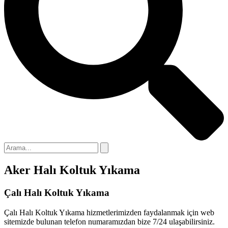
ink panel
ink panel
ink panel
ink
ink panel
ink panel
ink panel
ink panel
ink panel
Aker Halı Koltuk Yıkama
ink panel
ink panel
Çalı Halı Koltuk Yıkama
ink panel
Çalı Halı Koltuk Yıkama hizmetlerimizden faydalanmak için web
sitemizde bulunan telefon numaramızdan bize 7/24 ulaşabilirsiniz.
ink panel