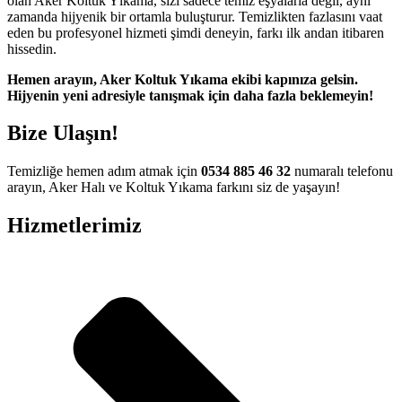
olan Aker Koltuk Yıkama, sizi sadece temiz eşyalarla değil, aynı
t güncel adres
zamanda hijyenik bir ortamla buluşturur. Temizlikten fazlasını vaat
eden bu profesyonel hizmeti şimdi deneyin, farkı ilk andan itibaren
nbet giriş
hissedin.
t
Hemen arayın, Aker Koltuk Yıkama ekibi kapınıza gelsin.
Hijyenin yeni adresiyle tanışmak için daha fazla beklemeyin!
 güncel giriş
rbet giriş
Bize Ulaşın!
Temizliğe hemen adım atmak için
0534 885 46 32
numaralı telefonu
arayın, Aker Halı ve Koltuk Yıkama farkını siz de yaşayın!
t
his giriş
Hizmetlerimiz
a 100 mg
fiyat
 fiyat
 100 mg
 2026 fiyatları