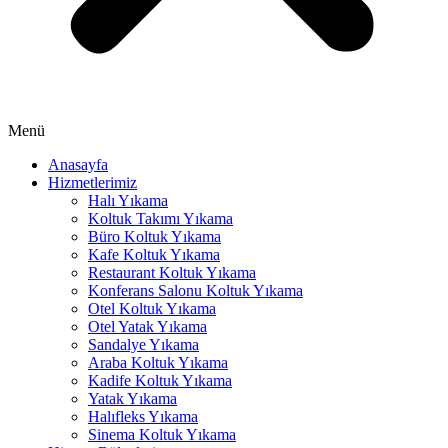
ink panel
ink panel
ink panel
ink panel
Menü
ink panel
Anasayfa
Hizmetlerimiz
nati
Halı Yıkama
ink
Koltuk Takımı Yıkama
Büro Koltuk Yıkama
ink Panel
Kafe Koltuk Yıkama
Restaurant Koltuk Yıkama
ink
Konferans Salonu Koltuk Yıkama
Otel Koltuk Yıkama
ink Panel
Otel Yatak Yıkama
Sandalye Yıkama
 oku
Araba Koltuk Yıkama
Kadife Koltuk Yıkama
ink Panel
Yatak Yıkama
Halıfleks Yıkama
ink Panel
Sinema Koltuk Yıkama