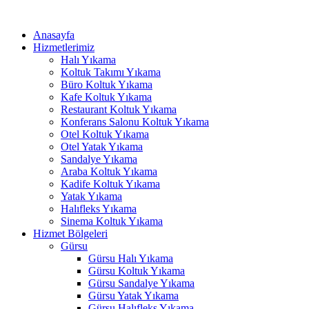
İçeriğe
ink panel
atla
Anasayfa
ink panel
Hizmetlerimiz
Halı Yıkama
nk paketleri
Koltuk Takımı Yıkama
Büro Koltuk Yıkama
ink
Kafe Koltuk Yıkama
Restaurant Koltuk Yıkama
ink
Konferans Salonu Koltuk Yıkama
Otel Koltuk Yıkama
ink
Otel Yatak Yıkama
Sandalye Yıkama
ink
Araba Koltuk Yıkama
Kadife Koltuk Yıkama
ink panel
Yatak Yıkama
Halıfleks Yıkama
ink panel
Sinema Koltuk Yıkama
ink panel
Hizmet Bölgeleri
Gürsu
ink panel
Gürsu Halı Yıkama
Gürsu Koltuk Yıkama
ink panel
Gürsu Sandalye Yıkama
Gürsu Yatak Yıkama
ink panel
Gürsu Halıfleks Yıkama