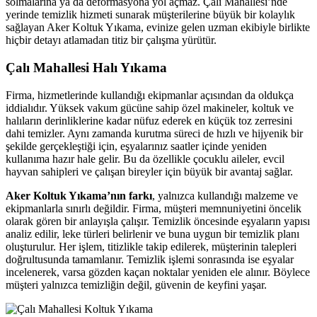
solmalarına ya da deformasyona yol açmaz. Çalı Mahallesi’nde
 sakarya
yerinde temizlik hizmeti sunarak müşterilerine büyük bir kolaylık
sağlayan Aker Koltuk Yıkama, evinize gelen uzman ekibiyle birlikte
ink panel
hiçbir detayı atlamadan titiz bir çalışma yürütür.
ink panel
Çalı Mahallesi Halı Yıkama
nk giriş
Firma, hizmetlerinde kullandığı ekipmanlar açısından da oldukça
iddialıdır. Yüksek vakum gücüne sahip özel makineler, koltuk ve
t
halıların derinliklerine kadar nüfuz ederek en küçük toz zerresini
dahi temizler. Aynı zamanda kurutma süreci de hızlı ve hijyenik bir
t
şekilde gerçekleştiği için, eşyalarınız saatler içinde yeniden
t
kullanıma hazır hale gelir. Bu da özellikle çocuklu aileler, evcil
hayvan sahipleri ve çalışan bireyler için büyük bir avantaj sağlar.
t
Aker Koltuk Yıkama’nın farkı
, yalnızca kullandığı malzeme ve
ino
ekipmanlarla sınırlı değildir. Firma, müşteri memnuniyetini öncelik
olarak gören bir anlayışla çalışır. Temizlik öncesinde eşyaların yapısı
ino
analiz edilir, leke türleri belirlenir ve buna uygun bir temizlik planı
oluşturulur. Her işlem, titizlikle takip edilerek, müşterinin talepleri
m giris
doğrultusunda tamamlanır. Temizlik işlemi sonrasında ise eşyalar
incelenerek, varsa gözden kaçan noktalar yeniden ele alınır. Böylece
m giris
müşteri yalnızca temizliğin değil, güvenin de keyfini yaşar.
oney link shortener