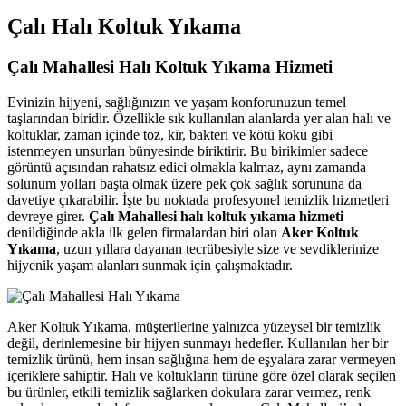
ink panel
Çalı Halı Koltuk Yıkama
ink panel
Çalı Mahallesi Halı Koltuk Yıkama Hizmeti
nk satın al
Evinizin hijyeni, sağlığınızın ve yaşam konforunuzun temel
ink Panel
taşlarından biridir. Özellikle sık kullanılan alanlarda yer alan halı ve
koltuklar, zaman içinde toz, kir, bakteri ve kötü koku gibi
ink Panel
istenmeyen unsurları bünyesinde biriktirir. Bu birikimler sadece
görüntü açısından rahatsız edici olmakla kalmaz, aynı zamanda
ink Panel
solunum yolları başta olmak üzere pek çok sağlık sorununa da
davetiye çıkarabilir. İşte bu noktada profesyonel temizlik hizmetleri
ink Panel
devreye girer.
Çalı Mahallesi halı koltuk yıkama hizmeti
denildiğinde akla ilk gelen firmalardan biri olan
Aker Koltuk
ink Panel
Yıkama
, uzun yıllara dayanan tecrübesiyle size ve sevdiklerinize
hijyenik yaşam alanları sunmak için çalışmaktadır.
ink Panel
ink Panel
Aker Koltuk Yıkama, müşterilerine yalnızca yüzeysel bir temizlik
ink Panel
değil, derinlemesine bir hijyen sunmayı hedefler. Kullanılan her bir
temizlik ürünü, hem insan sağlığına hem de eşyalara zarar vermeyen
ink Panel
içeriklere sahiptir. Halı ve koltukların türüne göre özel olarak seçilen
ink panel
bu ürünler, etkili temizlik sağlarken dokulara zarar vermez, renk