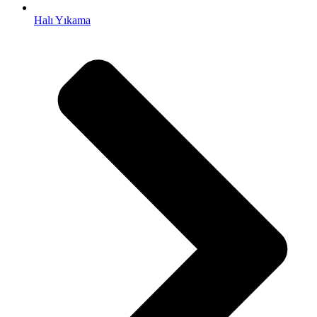
ti
Halı Yıkama
e