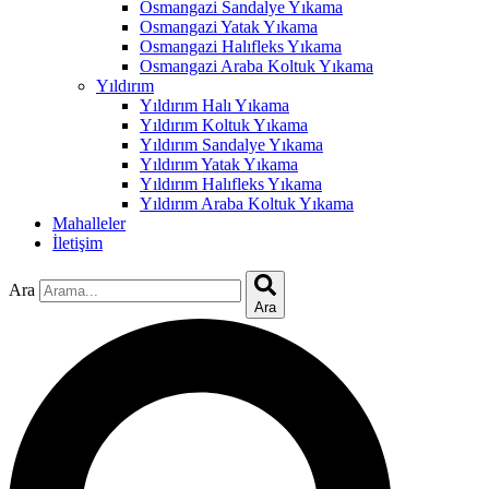
ink
Osmangazi Sandalye Yıkama
Osmangazi Yatak Yıkama
acklink
Osmangazi Halıfleks Yıkama
Osmangazi Araba Koltuk Yıkama
ink
Yıldırım
Yıldırım Halı Yıkama
ink
Yıldırım Koltuk Yıkama
Yıldırım Sandalye Yıkama
nk satın al
Yıldırım Yatak Yıkama
Yıldırım Halıfleks Yıkama
ink panel
Yıldırım Araba Koltuk Yıkama
Mahalleler
ink panel
İletişim
ink panel
Ara
ink panel
Ara
ink panel
ink panel
ink panel
ink panel
ink panel