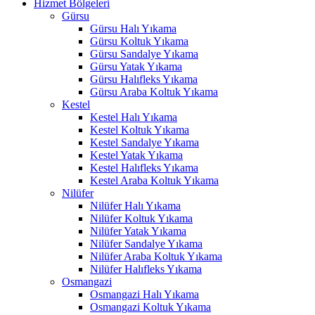
Hizmet Bölgeleri
ink panel
Gürsu
Gürsu Halı Yıkama
 Oku
Gürsu Koltuk Yıkama
ink
Gürsu Sandalye Yıkama
Gürsu Yatak Yıkama
ink panel
Gürsu Halıfleks Yıkama
Gürsu Araba Koltuk Yıkama
ink panel
Kestel
Kestel Halı Yıkama
ink panel
Kestel Koltuk Yıkama
Kestel Sandalye Yıkama
ink Panel
Kestel Yatak Yıkama
Kestel Halıfleks Yıkama
ink
Kestel Araba Koltuk Yıkama
Nilüfer
ink
Nilüfer Halı Yıkama
Nilüfer Koltuk Yıkama
ink
Nilüfer Yatak Yıkama
Nilüfer Sandalye Yıkama
ink panel
Nilüfer Araba Koltuk Yıkama
ink panel
Nilüfer Halıfleks Yıkama
Osmangazi
ink
Osmangazi Halı Yıkama
Osmangazi Koltuk Yıkama