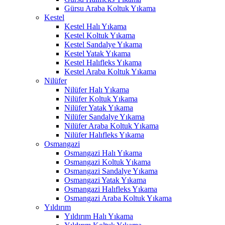
Gürsu Araba Koltuk Yıkama
ink panel
Kestel
Kestel Halı Yıkama
ink panel
Kestel Koltuk Yıkama
Kestel Sandalye Yıkama
ink panel
Kestel Yatak Yıkama
Kestel Halıfleks Yıkama
ink panel
Kestel Araba Koltuk Yıkama
Nilüfer
ink panel
Nilüfer Halı Yıkama
ink panel
Nilüfer Koltuk Yıkama
Nilüfer Yatak Yıkama
ink panel
Nilüfer Sandalye Yıkama
Nilüfer Araba Koltuk Yıkama
ink panel
Nilüfer Halıfleks Yıkama
Osmangazi
ink panel
Osmangazi Halı Yıkama
Osmangazi Koltuk Yıkama
nk satın al
Osmangazi Sandalye Yıkama
Osmangazi Yatak Yıkama
nk satın al
Osmangazi Halıfleks Yıkama
Osmangazi Araba Koltuk Yıkama
ink panel
Yıldırım
Yıldırım Halı Yıkama
ink panel