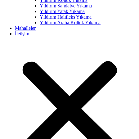
Yıldırım Koltuk Yıkama
Yıldırım Sandalye Yıkama
ink panel
Yıldırım Yatak Yıkama
ink panel
Yıldırım Halıfleks Yıkama
Yıldırım Araba Koltuk Yıkama
ink panel
Mahalleler
İletişim
ink panel
ink panel
ink panel
ink panel
ink panel
ink panel
ink panel
ink panel
ink panel
ink panel