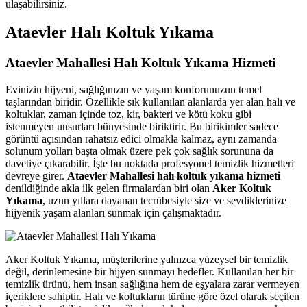
ulaşabilirsiniz.
Ataevler Halı Koltuk Yıkama
Ataevler Mahallesi Halı Koltuk Yıkama Hizmeti
Evinizin hijyeni, sağlığınızın ve yaşam konforunuzun temel
taşlarından biridir. Özellikle sık kullanılan alanlarda yer alan halı ve
koltuklar, zaman içinde toz, kir, bakteri ve kötü koku gibi
istenmeyen unsurları bünyesinde biriktirir. Bu birikimler sadece
görüntü açısından rahatsız edici olmakla kalmaz, aynı zamanda
solunum yolları başta olmak üzere pek çok sağlık sorununa da
davetiye çıkarabilir. İşte bu noktada profesyonel temizlik hizmetleri
devreye girer.
Ataevler Mahallesi halı koltuk yıkama hizmeti
denildiğinde akla ilk gelen firmalardan biri olan
Aker Koltuk
Yıkama
, uzun yıllara dayanan tecrübesiyle size ve sevdiklerinize
hijyenik yaşam alanları sunmak için çalışmaktadır.
Aker Koltuk Yıkama, müşterilerine yalnızca yüzeysel bir temizlik
değil, derinlemesine bir hijyen sunmayı hedefler. Kullanılan her bir
temizlik ürünü, hem insan sağlığına hem de eşyalara zarar vermeyen
içeriklere sahiptir. Halı ve koltukların türüne göre özel olarak seçilen