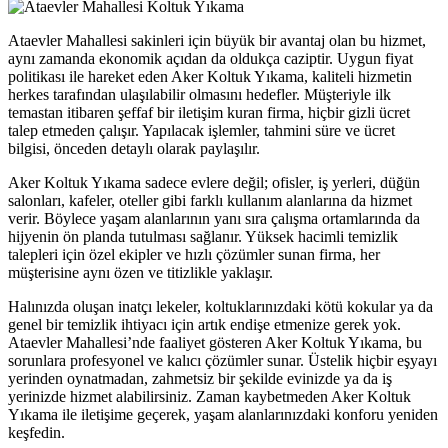
Ataevler Mahallesi sakinleri için büyük bir avantaj olan bu hizmet,
aynı zamanda ekonomik açıdan da oldukça caziptir. Uygun fiyat
politikası ile hareket eden Aker Koltuk Yıkama, kaliteli hizmetin
tener
herkes tarafından ulaşılabilir olmasını hedefler. Müşteriyle ilk
temastan itibaren şeffaf bir iletişim kuran firma, hiçbir gizli ücret
talep etmeden çalışır. Yapılacak işlemler, tahmini süre ve ücret
bilgisi, önceden detaylı olarak paylaşılır.
Aker Koltuk Yıkama sadece evlere değil; ofisler, iş yerleri, düğün
salonları, kafeler, oteller gibi farklı kullanım alanlarına da hizmet
verir. Böylece yaşam alanlarının yanı sıra çalışma ortamlarında da
hijyenin ön planda tutulması sağlanır. Yüksek hacimli temizlik
talepleri için özel ekipler ve hızlı çözümler sunan firma, her
müşterisine aynı özen ve titizlikle yaklaşır.
Halınızda oluşan inatçı lekeler, koltuklarınızdaki kötü kokular ya da
genel bir temizlik ihtiyacı için artık endişe etmenize gerek yok.
Ataevler Mahallesi’nde faaliyet gösteren Aker Koltuk Yıkama, bu
sorunlara profesyonel ve kalıcı çözümler sunar. Üstelik hiçbir eşyayı
yerinden oynatmadan, zahmetsiz bir şekilde evinizde ya da iş
yerinizde hizmet alabilirsiniz. Zaman kaybetmeden Aker Koltuk
Yıkama ile iletişime geçerek, yaşam alanlarınızdaki konforu yeniden
keşfedin.