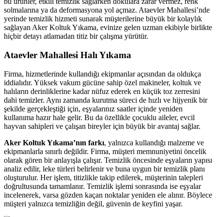
bu ürünler, etkili temizlik sağlarken dokulara zarar vermez, renk
solmalarına ya da deformasyona yol açmaz. Ataevler Mahallesi’nde
yerinde temizlik hizmeti sunarak müşterilerine büyük bir kolaylık
sağlayan Aker Koltuk Yıkama, evinize gelen uzman ekibiyle birlikte
hiçbir detayı atlamadan titiz bir çalışma yürütür.
Ataevler Mahallesi Halı Yıkama
Firma, hizmetlerinde kullandığı ekipmanlar açısından da oldukça
iddialıdır. Yüksek vakum gücüne sahip özel makineler, koltuk ve
halıların derinliklerine kadar nüfuz ederek en küçük toz zerresini
dahi temizler. Aynı zamanda kurutma süreci de hızlı ve hijyenik bir
şekilde gerçekleştiği için, eşyalarınız saatler içinde yeniden
kullanıma hazır hale gelir. Bu da özellikle çocuklu aileler, evcil
hayvan sahipleri ve çalışan bireyler için büyük bir avantaj sağlar.
Aker Koltuk Yıkama’nın farkı
, yalnızca kullandığı malzeme ve
ekipmanlarla sınırlı değildir. Firma, müşteri memnuniyetini öncelik
olarak gören bir anlayışla çalışır. Temizlik öncesinde eşyaların yapısı
analiz edilir, leke türleri belirlenir ve buna uygun bir temizlik planı
oluşturulur. Her işlem, titizlikle takip edilerek, müşterinin talepleri
doğrultusunda tamamlanır. Temizlik işlemi sonrasında ise eşyalar
incelenerek, varsa gözden kaçan noktalar yeniden ele alınır. Böylece
müşteri yalnızca temizliğin değil, güvenin de keyfini yaşar.